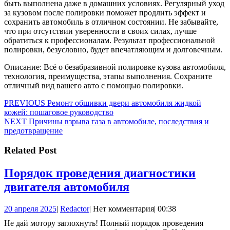
быть выполнена даже в домашних условиях. Регулярный уход
за кузовом после полировки поможет продлить эффект и
сохранить автомобиль в отличном состоянии. Не забывайте,
что при отсутствии уверенности в своих силах, лучше
обратиться к профессионалам. Результат профессиональной
полировки, безусловно, будет впечатляющим и долговечным.
Описание: Всё о безабразивной полировке кузова автомобиля,
технология, преимущества, этапы выполнения. Сохраните
отличный вид вашего авто с помощью полировки.
Навигация
Предыдущая
PREVIOUS
Ремонт обшивки двери автомобиля жидкой
запись:
кожей: пошаговое руководство
по
Следующая
NEXT
Причины взрыва газа в автомобиле, последствия и
записям
запись:
предотвращение
Related Post
Порядок проведения диагностики
Порядок
двигателя автомобиля
проведения
20
Redactor
20 апреля 2025
|
Redactor
|
Нет комментария
|
00:38
диагностики
апреля
Не дай мотору заглохнуть! Полный порядок проведения
двигателя
2025