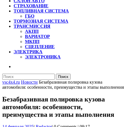
САЛОН АВТО
СТРАХОВАНИЕ
ТОПЛИВНАЯ СИСТЕМА
ГБО
ТОРМОЗНАЯ СИСТЕМА
ТРАНСМИССИЯ
АКПП
ВАРИАТОР
МКПП
СЦЕПЛЕНИЕ
ЭЛЕКТРИКА
ЭЛЕКТРОНИКА
КНОПКА
ЗАКРЫТЬ
Найти:
vsc4x4.ru
Новости
Безабразивная полировка кузова
автомобиля: особенности, преимущества и этапы выполнения
Безабразивная полировка кузова
автомобиля: особенности,
преимущества и этапы выполнения
14
Redactor
14 февраля 2025
|
Redactor
|
0 Comments
|
09:17