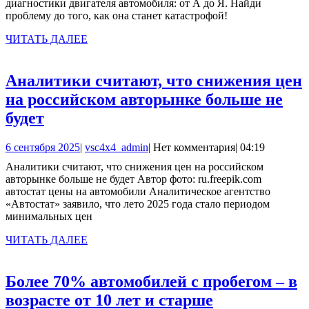
диагностики двигателя автомобиля: от А до Я. Найди
автомобиля
проблему до того, как она станет катастрофой!
ЧИТАТЬ
ЧИТАТЬ ДАЛЕЕ
ДАЛЕЕ
Аналитики считают, что снижения цен
на российском авторынке больше не
Аналитики
будет
считают,
6
vsc4x4_admin
6 сентября 2025
|
vsc4x4_admin
|
Нет комментария
|
04:19
что
сентября
Аналитики считают, что снижения цен на российском
снижения
2025
авторынке больше не будет Автор фото: ru.freepik.com
цен
автостат цены на автомобили Аналитическое агентство
«Автостат» заявило, что лето 2025 года стало периодом
на
минимальных цен
российском
ЧИТАТЬ
ЧИТАТЬ ДАЛЕЕ
авторынке
ДАЛЕЕ
больше
Более 70% автомобилей с пробегом – в
не
Более
возрасте от 10 лет и старше
будет