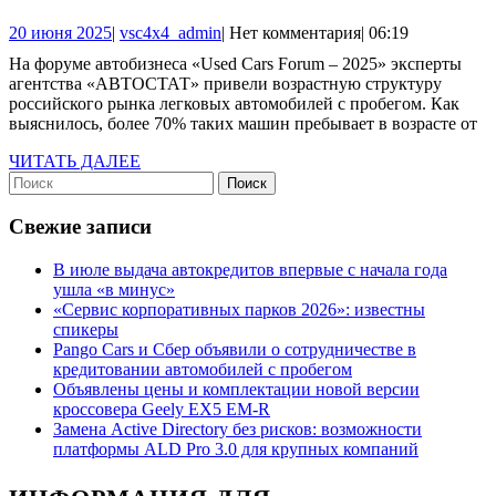
70%
20
vsc4x4_admin
20 июня 2025
|
vsc4x4_admin
|
Нет комментария
|
06:19
автомобилей
июня
На форуме автобизнеса «Used Cars Forum – 2025» эксперты
с
2025
агентства «АВТОСТАТ» привели возрастную структуру
пробегом
российского рынка легковых автомобилей с пробегом. Как
выяснилось, более 70% таких машин пребывает в возрасте от
–
в
ЧИТАТЬ
ЧИТАТЬ ДАЛЕЕ
Найти:
ДАЛЕЕ
возрасте
от
Свежие записи
10
В июле выдача автокредитов впервые с начала года
лет
ушла «в минус»
и
«Сервис корпоративных парков 2026»: известны
спикеры
старше
Pango Cars и Сбер объявили о сотрудничестве в
кредитовании автомобилей с пробегом
Объявлены цены и комплектации новой версии
кроссовера Geely EX5 EM-R
Замена Active Directory без рисков: возможности
платформы ALD Pro 3.0 для крупных компаний