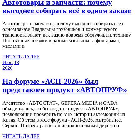
Автотовары и запчасти: почему
по
Ав
выгоднее собирать всё в одном заказе
та
и
Автотовары и запчасти: почему выгоднее собирать всё в
за
одном заказе Владельцы грузовиков и коммерческого
по
транспорта знают, как важно вовремя обслуживать технику.
Постоянные поездки в разные магазины за фильтрами,
вы
маслами и
со
ЧИТАТЬ
ЧИТАТЬ ДАЛЕЕ
вс
18
18
ДАЛЕЕ
Июн
18
18
июня
июня
в
2026
июня
2026
2026
од
2026
На форуме «АСП-2026» был
за
На
представлен продукт «АВТОПРУФ»
фор
Агентство «АВТОСТАТ», GEFERA MEDIA и CADA
«АС
объединились, чтобы создать продукт «АВТОПРУФ»,
бы
позволяющий проверить по VIN-истории автомобили из
Китая. Об этом в ходе форума «АСП-2026. Автобизнес.
пре
Сервис. Пробег» рассказал исполнительный директор
про
ЧИТАТЬ
ЧИТАТЬ ДАЛЕЕ