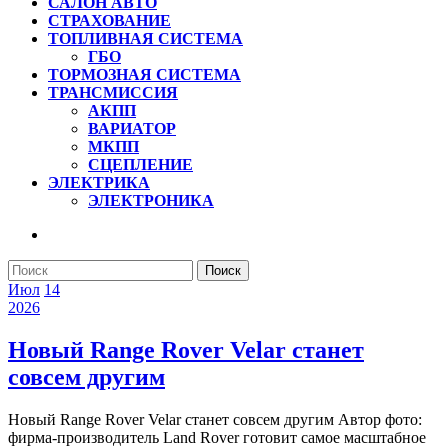
САЛОН АВТО
СТРАХОВАНИЕ
ТОПЛИВНАЯ СИСТЕМА
ГБО
ТОРМОЗНАЯ СИСТЕМА
ТРАНСМИССИЯ
АКПП
ВАРИАТОР
МКПП
СЦЕПЛЕНИЕ
ЭЛЕКТРИКА
ЭЛЕКТРОНИКА
КНОПКА
ЗАКРЫТЬ
Найти:
14
14
Июл
14
июля
14
июля
2026
2026
июля
2026
2026
Новый Range Rover Velar станет
Новый
совсем другим
Range
Новый Range Rover Velar станет совсем другим Автор фото:
Rover
фирма-производитель Land Rover готовит самое масштабное