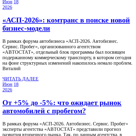
«А
18
18
ДАЛЕЕ
Июн
18
18
июня
июня
2026
июня
2026
2026
2026
«АСП-2026»: комтранс в поиске новой
«АСП-2026»:
бизнес-модели
комтранс
В рамках форума автобизнеса «АСП-2026. Автобизнес.
в
Сервис. Пробег», организованного агентством
поиске
«АВТОСТАТ», отдельный блок программы был посвящен
подержанному коммерческому транспорту, в котором сегодня
новой
на фоне структурных изменений накопилось немало проблем.
бизнес-
Виталий
модели
ЧИТАТЬ
ЧИТАТЬ ДАЛЕЕ
18
18
ДАЛЕЕ
Июн
18
18
июня
июня
2026
июня
2026
2026
2026
От +5% до -5%: что ожидает рынок
От
автомобилей с пробегом?
+5%
В рамках форума «АСП-2026. Автобизнес. Сервис. Пробег»
до
эксперты агентства «АВТОСТАТ» представили прогноз
-5%:
развития вторичного рынка. Так, по данным агентства, в