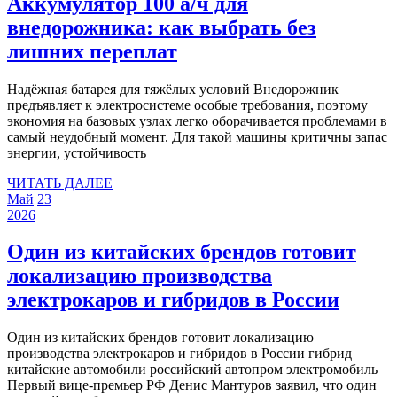
Аккумулятор 100 а/ч для
внедорожника: как выбрать без
Аккумулятор
лишних переплат
100
Надёжная батарея для тяжёлых условий Внедорожник
а/
предъявляет к электросистеме особые требования, поэтому
ч
экономия на базовых узлах легко оборачивается проблемами в
самый неудобный момент. Для такой машины критичны запас
для
энергии, устойчивость
внедорожника:
ЧИТАТЬ
ЧИТАТЬ ДАЛЕЕ
как
23
23
ДАЛЕЕ
Май
23
мая
23
мая
выбрать
2026
2026
мая
2026
без
2026
Один из китайских брендов готовит
лишних
локализацию производства
переплат
Один
электрокаров и гибридов в России
из
Один из китайских брендов готовит локализацию
китай
производства электрокаров и гибридов в России гибрид
бренд
китайские автомобили российский автопром электромобиль
Первый вице-премьер РФ Денис Мантуров заявил, что один
готов