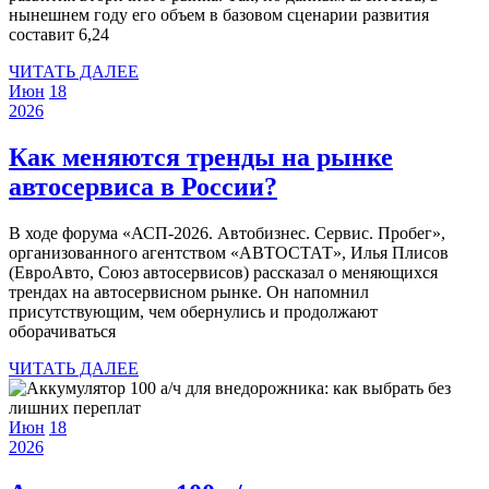
нынешнем году его объем в базовом сценарии развития
что
составит 6,24
ожидает
ЧИТАТЬ
ЧИТАТЬ ДАЛЕЕ
рынок
18
18
ДАЛЕЕ
Июн
18
18
июня
июня
автомобилей
2026
июня
2026
2026
с
2026
Как меняются тренды на рынке
пробегом?
Как
автосервиса в России?
меняются
В ходе форума «АСП-2026. Автобизнес. Сервис. Пробег»,
тренды
организованного агентством «АВТОСТАТ», Илья Плисов
на
(ЕвроАвто, Союз автосервисов) рассказал о меняющихся
трендах на автосервисном рынке. Он напомнил
рынке
присутствующим, чем обернулись и продолжают
автосервиса
оборачиваться
в
ЧИТАТЬ
ЧИТАТЬ ДАЛЕЕ
ДАЛЕЕ
России?
18
18
Июн
18
18
июня
июня
2026
июня
2026
2026
2026