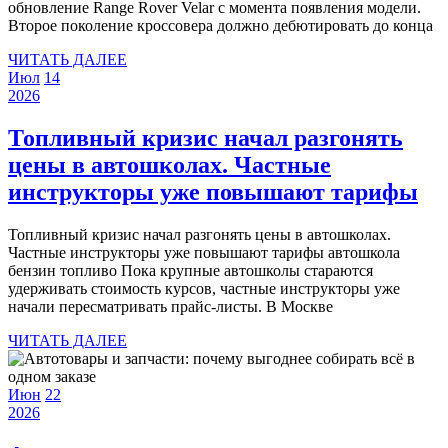
Velar
обновление Range Rover Velar с момента появления модели.
Второе поколение кроссовера должно дебютировать до конца
станет
ЧИТАТЬ
совсем
ЧИТАТЬ ДАЛЕЕ
14
14
ДАЛЕЕ
Июл
14
другим
июля
14
июля
2026
2026
июля
2026
2026
Топливный кризис начал разгонять
цены в автошколах. Частные
То
инструкторы уже повышают тарифы
кр
Топливный кризис начал разгонять цены в автошколах.
на
Частные инструкторы уже повышают тарифы автошкола
ра
бензин топливо Пока крупные автошколы стараются
удерживать стоимость курсов, частные инструкторы уже
це
начали пересматривать прайс-листы. В Москве
в
ЧИТАТЬ
ЧИТАТЬ ДАЛЕЕ
ав
ДАЛЕЕ
Ча
22
22
Июн
22
ин
22
июня
июня
2026
июня
2026
2026
уж
2026