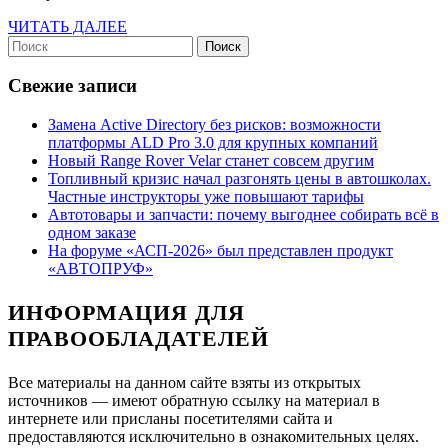
50
тысяч
ЧИТАТЬ
ЧИТАТЬ ДАЛЕЕ
Найти:
ДАЛЕЕ
автомобилей
Свежие записи
Замена Active Directory без рисков: возможности
платформы ALD Pro 3.0 для крупных компаний
Новый Range Rover Velar станет совсем другим
Топливный кризис начал разгонять цены в автошколах.
Частные инструкторы уже повышают тарифы
Автотовары и запчасти: почему выгоднее собирать всё в
одном заказе
На форуме «АСП-2026» был представлен продукт
«АВТОПРУФ»
ИНФОРМАЦИЯ ДЛЯ
ПРАВООБЛАДАТЕЛЕЙ
Все материалы на данном сайте взяты из открытых
источников — имеют обратную ссылку на материал в
интернете или присланы посетителями сайта и
предоставляются исключительно в ознакомительных целях.