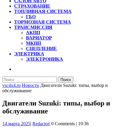
САЛОН АВТО
СТРАХОВАНИЕ
ТОПЛИВНАЯ СИСТЕМА
ГБО
ТОРМОЗНАЯ СИСТЕМА
ТРАНСМИССИЯ
АКПП
ВАРИАТОР
МКПП
СЦЕПЛЕНИЕ
ЭЛЕКТРИКА
ЭЛЕКТРОНИКА
КНОПКА
ЗАКРЫТЬ
Найти:
vsc4x4.ru
Новости
Двигатели Suzuki: типы, выбор и
обслуживание
Двигатели Suzuki: типы, выбор и
обслуживание
14
Redactor
14 марта 2025
|
Redactor
|
0 Comments
|
19:36
марта