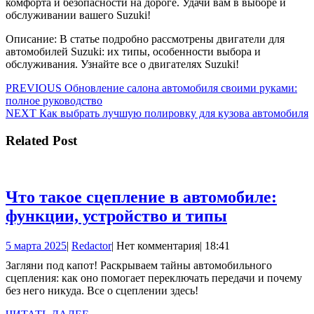
комфорта и безопасности на дороге. Удачи вам в выборе и
обслуживании вашего Suzuki!
Описание: В статье подробно рассмотрены двигатели для
автомобилей Suzuki: их типы, особенности выбора и
обслуживания. Узнайте все о двигателях Suzuki!
Навигация
Предыдущая
PREVIOUS
Обновление салона автомобиля своими руками:
запись:
полное руководство
по
Следующая
NEXT
Как выбрать лучшую полировку для кузова автомобиля
записям
запись:
Related Post
Что такое сцепление в автомобиле:
Что
функции, устройство и типы
такое
5
Redactor
5 марта 2025
|
Redactor
|
Нет комментария
|
18:41
сцепление
марта
Загляни под капот! Раскрываем тайны автомобильного
в
2025
сцепления: как оно помогает переключать передачи и почему
автомобиле
без него никуда. Все о сцеплении здесь!
функции,
ЧИТАТЬ