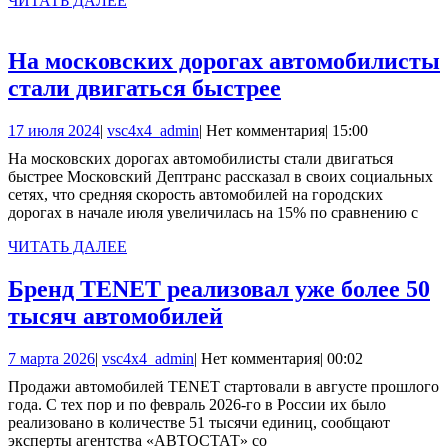
ЧИТАТЬ ДАЛЕЕ
устройство
ДАЛЕЕ
и
На московских дорогах автомобилисты
типы
На
стали двигаться быстрее
московских
17
vsc4x4_admin
17 июля 2024
|
vsc4x4_admin
|
Нет комментария
|
15:00
дорогах
июля
На московских дорогах автомобилисты стали двигаться
автомобилист
2024
быстрее Московский Дептранс рассказал в своих социальных
стали
сетях, что средняя скорость автомобилей на городских
дорогах в начале июля увеличилась на 15% по сравнению с
двигаться
быстрее
ЧИТАТЬ
ЧИТАТЬ ДАЛЕЕ
ДАЛЕЕ
Бренд TENET реализовал уже более 50
Бренд
тысяч автомобилей
TENET
7
vsc4x4_admin
7 марта 2026
|
vsc4x4_admin
|
Нет комментария
|
00:02
реализовал
марта
Продажи автомобилей TENET стартовали в августе прошлого
уже
2026
года. С тех пор и по февраль 2026-го в России их было
более
реализовано в количестве 51 тысячи единиц, сообщают
эксперты агентства «АВТОСТАТ» со