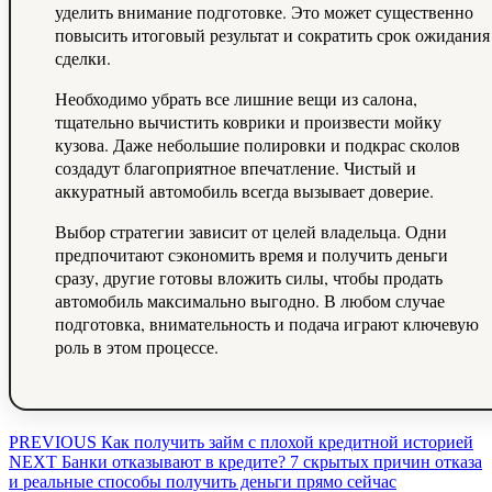
уделить внимание подготовке. Это может существенно
повысить итоговый результат и сократить срок ожидания
сделки.
Необходимо убрать все лишние вещи из салона,
тщательно вычистить коврики и произвести мойку
кузова. Даже небольшие полировки и подкрас сколов
создадут благоприятное впечатление. Чистый и
аккуратный автомобиль всегда вызывает доверие.
Выбор стратегии зависит от целей владельца. Одни
предпочитают сэкономить время и получить деньги
сразу, другие готовы вложить силы, чтобы продать
автомобиль максимально выгодно. В любом случае
подготовка, внимательность и подача играют ключевую
роль в этом процессе.
Навигация
Предыдущая
PREVIOUS
Как получить займ с плохой кредитной историей
Следующая
запись:
NEXT
Банки отказывают в кредите? 7 скрытых причин отказа
по
запись:
и реальные способы получить деньги прямо сейчас