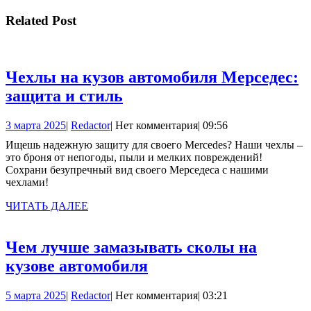
записям
Related Post
Чехлы на кузов автомобиля Мерседес:
Чехлы
защита и стиль
на
3
Redactor
3 марта 2025
|
Redactor
|
Нет комментария
|
09:56
кузов
марта
Ищешь надежную защиту для своего Mercedes? Наши чехлы –
автомобиля
2025
это броня от непогоды, пыли и мелких повреждений!
Мерседес:
Сохрани безупречный вид своего Мерседеса с нашими
чехлами!
защита
и
ЧИТАТЬ
ЧИТАТЬ ДАЛЕЕ
ДАЛЕЕ
стиль
Чем лучше замазывать сколы на
Чем
кузове автомобиля
лучше
5
Redactor
5 марта 2025
|
Redactor
|
Нет комментария
|
03:21
замазывать
марта