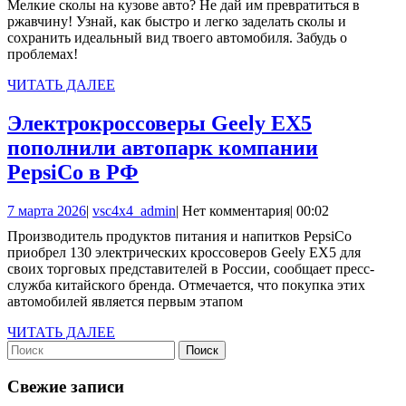
Мелкие сколы на кузове авто? Не дай им превратиться в
сколы
2025
ржавчину! Узнай, как быстро и легко заделать сколы и
на
сохранить идеальный вид твоего автомобиля. Забудь о
проблемах!
кузове
автомобиля
ЧИТАТЬ
ЧИТАТЬ ДАЛЕЕ
ДАЛЕЕ
Электрокроссоверы Geely EX5
пополнили автопарк компании
Электрокроссоверы
PepsiCo в РФ
Geely
7
vsc4x4_admin
7 марта 2026
|
vsc4x4_admin
|
Нет комментария
|
00:02
EX5
марта
Производитель продуктов питания и напитков PepsiCo
пополнили
2026
приобрел 130 электрических кроссоверов Geely EX5 для
автопарк
своих торговых представителей в России, сообщает пресс-
служба китайского бренда. Отмечается, что покупка этих
компании
автомобилей является первым этапом
PepsiCo
ЧИТАТЬ
ЧИТАТЬ ДАЛЕЕ
в
Найти:
ДАЛЕЕ
РФ
Свежие записи