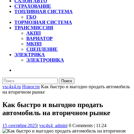
САЛОН АВТО
СТРАХОВАНИЕ
ТОПЛИВНАЯ СИСТЕМА
ГБО
ТОРМОЗНАЯ СИСТЕМА
ТРАНСМИССИЯ
АКПП
ВАРИАТОР
МКПП
СЦЕПЛЕНИЕ
ЭЛЕКТРИКА
ЭЛЕКТРОНИКА
КНОПКА
ЗАКРЫТЬ
Найти:
vsc4x4.ru
Новости
Как быстро и выгодно продать автомобиль
на вторичном рынке
Как быстро и выгодно продать
автомобиль на вторичном рынке
15
vsc4x4_admin
15 сентября 2025
|
vsc4x4_admin
|
0 Comments
|
11:24
сентября