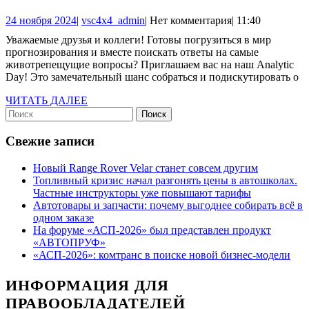
«АВТОСТАТ»
24
vsc4x4_admin
24 ноября 2024
|
vsc4x4_admin
|
Нет комментария
|
11:40
приглашает
ноября
Уважаемые друзья и коллеги! Готовы погрузиться в мир
на
2024
прогнозирования и вместе поискать ответы на самые
Analytic
животрепещущие вопросы? Приглашаем вас на наш Analytic
Day! Это замечательный шанс собраться и подискутировать о
Day!
ЧИТАТЬ
ЧИТАТЬ ДАЛЕЕ
Найти:
ДАЛЕЕ
Свежие записи
Новый Range Rover Velar станет совсем другим
Топливный кризис начал разгонять цены в автошколах.
Частные инструкторы уже повышают тарифы
Автотовары и запчасти: почему выгоднее собирать всё в
одном заказе
На форуме «АСП-2026» был представлен продукт
«АВТОПРУФ»
«АСП-2026»: комтранс в поиске новой бизнес-модели
ИНФОРМАЦИЯ ДЛЯ
ПРАВООБЛАДАТЕЛЕЙ