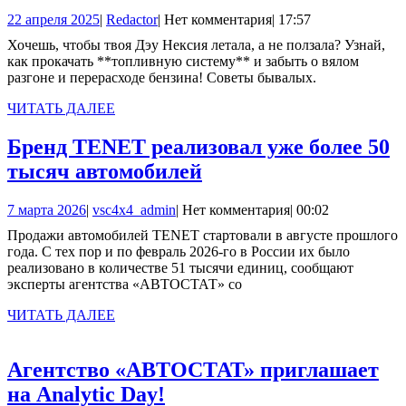
система
22
Redactor
22 апреля 2025
|
Redactor
|
Нет комментария
|
17:57
автомобиля
апреля
Хочешь, чтобы твоя Дэу Нексия летала, а не ползала? Узнай,
Дэу
2025
как прокачать **топливную систему** и забыть о вялом
Нексия:
разгоне и перерасходе бензина! Советы бывалых.
Обслуживание
ЧИТАТЬ
ЧИТАТЬ ДАЛЕЕ
и
ДАЛЕЕ
Бренд TENET реализовал уже более 50
модернизация
Бренд
тысяч автомобилей
TENET
7
vsc4x4_admin
7 марта 2026
|
vsc4x4_admin
|
Нет комментария
|
00:02
реализовал
марта
Продажи автомобилей TENET стартовали в августе прошлого
уже
2026
года. С тех пор и по февраль 2026-го в России их было
более
реализовано в количестве 51 тысячи единиц, сообщают
эксперты агентства «АВТОСТАТ» со
50
тысяч
ЧИТАТЬ
ЧИТАТЬ ДАЛЕЕ
ДАЛЕЕ
автомобилей
Агентство «АВТОСТАТ» приглашает
Агентство
на Analytic Day!