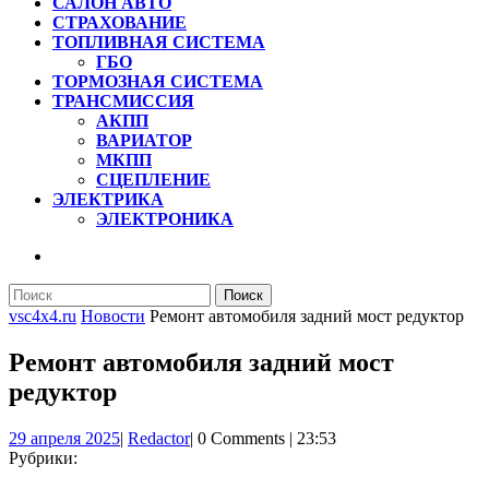
САЛОН АВТО
СТРАХОВАНИЕ
ТОПЛИВНАЯ СИСТЕМА
ГБО
ТОРМОЗНАЯ СИСТЕМА
ТРАНСМИССИЯ
АКПП
ВАРИАТОР
МКПП
СЦЕПЛЕНИЕ
ЭЛЕКТРИКА
ЭЛЕКТРОНИКА
КНОПКА
ЗАКРЫТЬ
Найти:
vsc4x4.ru
Новости
Ремонт автомобиля задний мост редуктор
Ремонт автомобиля задний мост
редуктор
29
Redactor
29 апреля 2025
|
Redactor
|
0 Comments
|
23:53
апреля
Рубрики:
2025