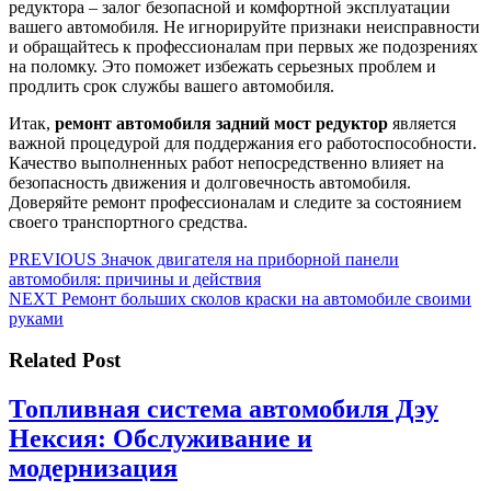
редуктора – залог безопасной и комфортной эксплуатации
вашего автомобиля. Не игнорируйте признаки неисправности
и обращайтесь к профессионалам при первых же подозрениях
на поломку. Это поможет избежать серьезных проблем и
продлить срок службы вашего автомобиля.
Итак,
ремонт автомобиля задний мост редуктор
является
важной процедурой для поддержания его работоспособности.
Качество выполненных работ непосредственно влияет на
безопасность движения и долговечность автомобиля.
Доверяйте ремонт профессионалам и следите за состоянием
своего транспортного средства.
Навигация
Предыдущая
PREVIOUS
Значок двигателя на приборной панели
запись:
автомобиля: причины и действия
по
Следующая
NEXT
Ремонт больших сколов краски на автомобиле своими
записям
запись:
руками
Related Post
Топливная система автомобиля Дэу
Нексия: Обслуживание и
Топливная
модернизация