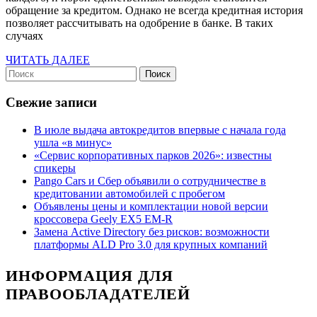
плохой
обращение за кредитом. Однако не всегда кредитная история
позволяет рассчитывать на одобрение в банке. В таких
креди
случаях
истори
ЧИТАТЬ
ЧИТАТЬ ДАЛЕЕ
подроб
Найти:
ДАЛЕЕ
руково
Свежие записи
В июле выдача автокредитов впервые с начала года
ушла «в минус»
«Сервис корпоративных парков 2026»: известны
спикеры
Pango Cars и Сбер объявили о сотрудничестве в
кредитовании автомобилей с пробегом
Объявлены цены и комплектации новой версии
кроссовера Geely EX5 EM-R
Замена Active Directory без рисков: возможности
платформы ALD Pro 3.0 для крупных компаний
ИНФОРМАЦИЯ ДЛЯ
ПРАВООБЛАДАТЕЛЕЙ