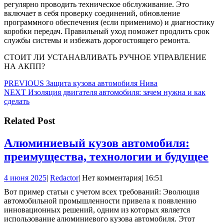
регулярно проводить техническое обслуживание. Это
включает в себя проверку соединений, обновление
программного обеспечения (если применимо) и диагностику
коробки передач. Правильный уход поможет продлить срок
службы системы и избежать дорогостоящего ремонта.
СТОИТ ЛИ УСТАНАВЛИВАТЬ РУЧНОЕ УПРАВЛЕНИЕ
НА АКПП?
Навигация
Предыдущая
PREVIOUS
Защита кузова автомобиля Нива
Следующая
запись:
NEXT
Изоляция двигателя автомобиля: зачем нужна и как
по
запись:
сделать
записям
Related Post
Алюминиевый кузов автомобиля:
Ал
преимущества, технологии и будущее
ку
4
Redactor
4 июня 2025
|
Redactor
|
Нет комментария
|
16:51
ав
июня
Вот пример статьи с учетом всех требований: Эволюция
пр
2025
автомобильной промышленности привела к появлению
те
инновационных решений, одним из которых является
использование алюминиевого кузова автомобиля. Этот
и