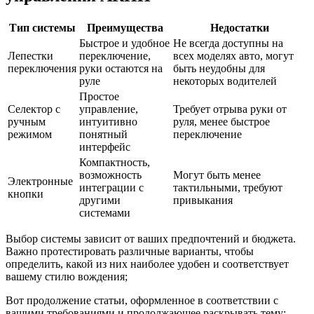
Тип системы
Преимущества
Недостатки
Быстрое и удобное
Не всегда доступны на
Лепестки
переключение,
всех моделях авто, могут
переключения
руки остаются на
быть неудобны для
руле
некоторых водителей
Простое
Селектор с
управление,
Требует отрыва руки от
ручным
интуитивно
руля, менее быстрое
режимом
понятный
переключение
интерфейс
Компактность,
возможность
Могут быть менее
Электронные
интеграции с
тактильными, требуют
кнопки
другими
привыкания
системами
Выбор системы зависит от ваших предпочтений и бюджета.
Важно протестировать различные варианты, чтобы
определить, какой из них наиболее удобен и соответствует
вашему стилю вождения;
Вот продолжение статьи, оформленное в соответствии с
вашими требованиями и продолжающее раскрывать тему: