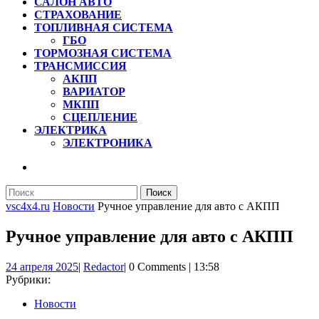
САЛОН АВТО
СТРАХОВАНИЕ
ТОПЛИВНАЯ СИСТЕМА
ГБО
ТОРМОЗНАЯ СИСТЕМА
ТРАНСМИССИЯ
АКПП
ВАРИАТОР
МКПП
СЦЕПЛЕНИЕ
ЭЛЕКТРИКА
ЭЛЕКТРОНИКА
КНОПКА
ЗАКРЫТЬ
Найти:
vsc4x4.ru
Новости
Ручное управление для авто с АКПП
Ручное управление для авто с АКПП
24
Redactor
24 апреля 2025
|
Redactor
|
0 Comments
|
13:58
апреля
Рубрики:
2025
Новости