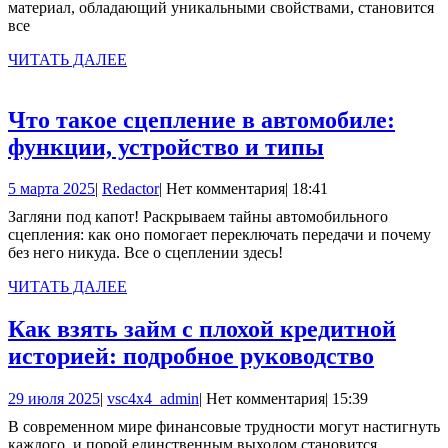
материал, обладающий уникальными свойствами, становится
бу
все
ЧИТАТЬ
ЧИТАТЬ ДАЛЕЕ
ДАЛЕЕ
Что такое сцепление в автомобиле:
Что
функции, устройство и типы
такое
5
Redactor
5 марта 2025
|
Redactor
|
Нет комментария
|
18:41
сцепление
марта
Загляни под капот! Раскрываем тайны автомобильного
в
2025
сцепления: как оно помогает переключать передачи и почему
автомобиле
без него никуда. Все о сцеплении здесь!
функции,
ЧИТАТЬ
ЧИТАТЬ ДАЛЕЕ
устройство
ДАЛЕЕ
Как взять займ с плохой кредитной
и
Как
историей: подробное руководство
типы
взять
29
vsc4x4_admin
29 июля 2025
|
vsc4x4_admin
|
Нет комментария
|
15:39
займ
июля
В современном мире финансовые трудности могут настигнуть
с
2025
каждого, и порой единственным выходом становится