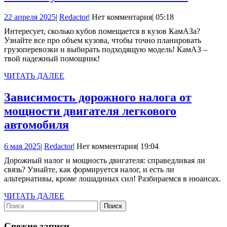
кузова
22
Redactor
22 апреля 2025
|
Redactor
|
Нет комментария
|
05:18
автомо
апреля
Интересует, сколько кубов помещается в кузов КамАЗа?
КамАЗ
2025
Узнайте все про объем кузова, чтобы точно планировать
грузоперевозки и выбирать подходящую модель! КамАЗ –
твой надежный помощник!
ЧИТАТЬ
ЧИТАТЬ ДАЛЕЕ
ДАЛЕЕ
Зависимость дорожного налога от
мощности двигателя легкового
Зависимость
автомобиля
дорожного
6
Redactor
6 мая 2025
|
Redactor
|
Нет комментария
|
19:04
налога
мая
Дорожный налог и мощность двигателя: справедливая ли
от
2025
связь? Узнайте, как формируется налог, и есть ли
мощности
альтернативы, кроме лошадиных сил! Разбираемся в нюансах.
двигателя
ЧИТАТЬ
ЧИТАТЬ ДАЛЕЕ
легкового
Найти:
ДАЛЕЕ
автомобиля
Свежие записи