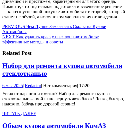
динамикой и престижем, характерными для этого бренда.
Помните, что тщательная подготовка и взвешенное решение
— ключ к успешной покупке автомобиля с историей, который
станет не обузой, а источником удовольствия от вождения.
Навигация
Предыдущая
PREVIOUS
Чем Лучше Замазывать Сколы на Кузове
запись:
Автомобиля
по
Следующая
NEXT
Как удалить краску из салона автомобиля:
записям
запись:
эффективные методы и советы
Related Post
Набор для ремонта кузова автомобиля
Набор
стеклотканью
для
6
Redactor
6 мая 2025
|
Redactor
|
Нет комментария
|
17:20
ремонта
мая
Устал от царапин и вмятин? Набор для ремонта кузова
кузова
2025
стеклотканью – твой шанс вернуть авто блеск! Легко, быстро,
автомобиля
надежно. Забудь про дорогой сервис!
стеклотканью
ЧИТАТЬ
ЧИТАТЬ ДАЛЕЕ
ДАЛЕЕ
Объем
Объем кузова автомобиля КамАЗ