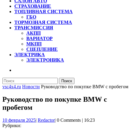
САЛОН АВТО
СТРАХОВАНИЕ
ТОПЛИВНАЯ СИСТЕМА
ГБО
ТОРМОЗНАЯ СИСТЕМА
ТРАНСМИССИЯ
АКПП
ВАРИАТОР
МКПП
СЦЕПЛЕНИЕ
ЭЛЕКТРИКА
ЭЛЕКТРОНИКА
КНОПКА
ЗАКРЫТЬ
Найти:
vsc4x4.ru
Новости
Руководство по покупке BMW с пробегом
Руководство по покупке BMW с
пробегом
10
Redactor
10 февраля 2025
|
Redactor
|
0 Comments
|
16:23
февраля
Рубрики:
2025