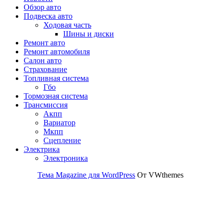
Обзор авто
Подвеска авто
Ходовая часть
Шины и диски
Ремонт авто
Ремонт автомобиля
Салон авто
Страхование
Топливная система
Гбо
Тормозная система
Трансмиссия
Акпп
Вариатор
Мкпп
Сцепление
Электрика
Электроника
Тема Magazine для WordPress
От VWthemes
Прокрутить
вверх