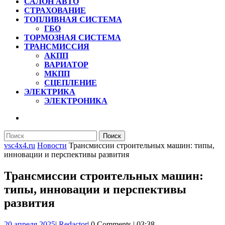
САЛОН АВТО
СТРАХОВАНИЕ
ТОПЛИВНАЯ СИСТЕМА
ГБО
ТОРМОЗНАЯ СИСТЕМА
ТРАНСМИССИЯ
АКПП
ВАРИАТОР
МКПП
СЦЕПЛЕНИЕ
ЭЛЕКТРИКА
ЭЛЕКТРОНИКА
КНОПКА
ЗАКРЫТЬ
Найти:
vsc4x4.ru
Новости
Трансмиссии строительных машин: типы,
инновации и перспективы развития
Трансмиссии строительных машин:
типы, инновации и перспективы
развития
20
Redactor
20 апреля 2025
|
Redactor
|
0 Comments
|
03:38