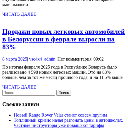
АК
максимально
ЧИТАТЬ
ЧИТАТЬ ДАЛЕЕ
ДАЛЕЕ
Продажи новых легковых автомобилей
в Белоруссии в феврале выросли на
Продажи
83%
новых
8
vsc4x4_admin
8 марта 2025
|
vsc4x4_admin
|
Нет комментария
|
09:02
легковых
марта
По итогам февраля 2025 года в Республике Беларусь было
автомобилей
2025
реализовано 4 598 новых легковых машин. Это на 83%
в
больше, чем за тот же месяц прошлого года, и на 11,5% выше
Белоруссии
ЧИТАТЬ
ЧИТАТЬ ДАЛЕЕ
в
Найти:
ДАЛЕЕ
феврале
Свежие записи
выросли
на
Новый Range Rover Velar станет совсем другим
Топливный кризис начал разгонять цены в автошколах.
83%
Частные инструкторы уже повышают тарифы