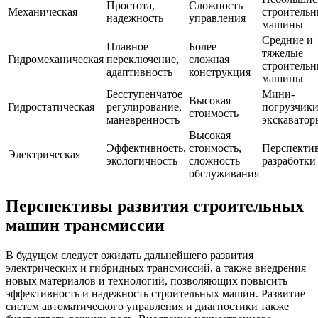
Простота,
Сложность
Механическая
строитель
надежность
управления
машины
Средние и
Плавное
Более
тяжелые
Гидромеханическая
переключение,
сложная
строитель
адаптивность
конструкция
машины
Бесступенчатое
Мини-
Высокая
Гидростатическая
регулирование,
погрузчики
стоимость
маневренность
экскаватор
Высокая
Эффективность,
стоимость,
Перспекти
Электрическая
экологичность
сложность
разработки
обслуживания
Перспективы развития строительных
машин трансмиссии
В будущем следует ожидать дальнейшего развития
электрических и гибридных трансмиссий, а также внедрения
новых материалов и технологий, позволяющих повысить
эффективность и надежность строительных машин. Развитие
систем автоматического управления и диагностики также