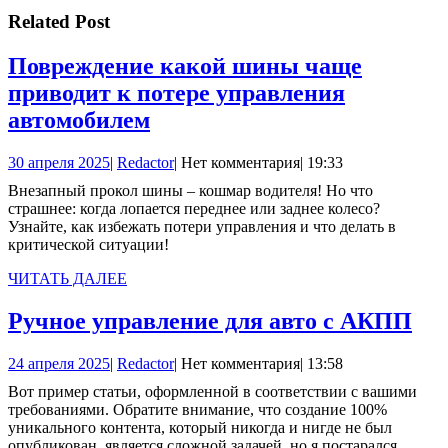
запись:
записям
Related Post
Повреждение какой шины чаще
приводит к потере управления
Повреждение
автомобилем
какой
30
Redactor
30 апреля 2025
|
Redactor
|
Нет комментария
|
19:33
шины
апреля
Внезапный прокол шины – кошмар водителя! Но что
чаще
2025
страшнее: когда лопается переднее или заднее колесо?
приводит
Узнайте, как избежать потери управления и что делать в
критической ситуации!
к
потере
ЧИТАТЬ
ЧИТАТЬ ДАЛЕЕ
ДАЛЕЕ
управления
Ру
Ручное управление для авто с АКПП
автомобилем
уп
24
Redactor
24 апреля 2025
|
Redactor
|
Нет комментария
|
13:58
дл
апреля
Вот пример статьи, оформленной в соответствии с вашими
авт
2025
требованиями. Обратите внимание, что создание 100%
с
уникального контента, который никогда и нигде не был
опубликован, является сложной задачей, но я постарался