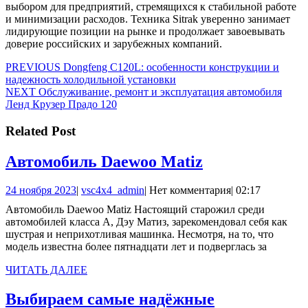
выбором для предприятий, стремящихся к стабильной работе
и минимизации расходов. Техника Sitrak уверенно занимает
лидирующие позиции на рынке и продолжает завоевывать
доверие российских и зарубежных компаний.
Навигация
Предыдущая
PREVIOUS
Dongfeng C120L: особенности конструкции и
запись:
надежность холодильной установки
по
Следующая
NEXT
Обслуживание, ремонт и эксплуатация автомобиля
записям
запись:
Ленд Крузер Прадо 120
Related Post
Автомобиль
Автомобиль Daewoo Matiz
Daewoo
24
vsc4x4_admin
24 ноября 2023
|
vsc4x4_admin
|
Нет комментария
|
02:17
Matiz
ноября
Автомобиль Daewoo Matiz Настоящий старожил среди
2023
автомобилей класса А, Дэу Матиз, зарекомендовал себя как
шустрая и неприхотливая машинка. Несмотря, на то, что
модель известна более пятнадцати лет и подверглась за
ЧИТАТЬ
ЧИТАТЬ ДАЛЕЕ
ДАЛЕЕ
Выбираем самые надёжные