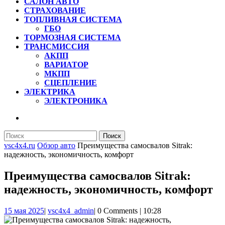
САЛОН АВТО
СТРАХОВАНИЕ
ТОПЛИВНАЯ СИСТЕМА
ГБО
ТОРМОЗНАЯ СИСТЕМА
ТРАНСМИССИЯ
АКПП
ВАРИАТОР
МКПП
СЦЕПЛЕНИЕ
ЭЛЕКТРИКА
ЭЛЕКТРОНИКА
КНОПКА
ЗАКРЫТЬ
Найти:
vsc4x4.ru
Обзор авто
Преимущества самосвалов Sitrak:
надежность, экономичность, комфорт
Преимущества самосвалов Sitrak:
надежность, экономичность, комфорт
15
vsc4x4_admin
15 мая 2025
|
vsc4x4_admin
|
0 Comments
|
10:28
мая