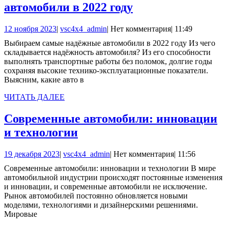
Выбираем
автомобили в 2022 году
самые
12
vsc4x4_admin
12 ноября 2023
|
vsc4x4_admin
|
Нет комментария
|
11:49
надёжные
ноября
Выбираем самые надёжные автомобили в 2022 году Из чего
автомобили
2023
складывается надёжность автомобиля? Из его способности
в
выполнять транспортные работы без поломок, долгие годы
сохраняя высокие технико-эксплуатационные показатели.
2022
Выясним, какие авто в
году
ЧИТАТЬ
ЧИТАТЬ ДАЛЕЕ
ДАЛЕЕ
Современные автомобили: инновации
Современные
и технологии
автомобили:
19
vsc4x4_admin
19 декабря 2023
|
vsc4x4_admin
|
Нет комментария
|
11:56
инновации
декабря
Современные автомобили: инновации и технологии В мире
и
2023
автомобильной индустрии происходят постоянные изменения
технологии
и инновации, и современные автомобили не исключение.
Рынок автомобилей постоянно обновляется новыми
моделями, технологиями и дизайнерскими решениями.
Мировые