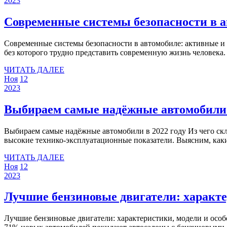
2023
2023
ноября
2023
2023
Современные системы безопасности в 
Современные системы безопасности в автомобиле: активные и пассивные Современные системы безопасности в автомобиле: активные и пассивные Автомобиль — средство передвижение,
без которого трудно представить современную жизнь человека
ЧИТАТЬ
ЧИТАТЬ ДАЛЕЕ
12
12
ДАЛЕЕ
Ноя
12
ноября
12
ноября
2023
2023
ноября
2023
2023
Выбираем самые надёжные автомобили 
Выбираем самые надёжные автомобили в 2022 году Из чего складывается надёжность автомобиля? Из его способности выполнять транспортные работы без поломок, долгие годы сохраняя
высокие технико-эксплуатационные показатели. Выясним, каки
ЧИТАТЬ
ЧИТАТЬ ДАЛЕЕ
12
12
ДАЛЕЕ
Ноя
12
ноября
12
ноября
2023
2023
ноября
2023
2023
Лучшие бензиновые двигатели: характе
Лучшие бензиновые двигатели: характеристики, модели и особенности Марки двигателей Автор Avtoexspert На чтение 9 мин Просмотров 295 Опубликовано 02.10.2022 В настоящее время до