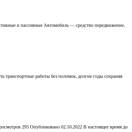
менные
мы
асности
обиле:
ные
вные
ые
и: