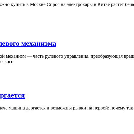
Устройство,
левого механизма
виды
и
ческого
принцип
работы
рулевого
механизма
Когда
ргается
отпускаешь
сцепление
машина
дергается