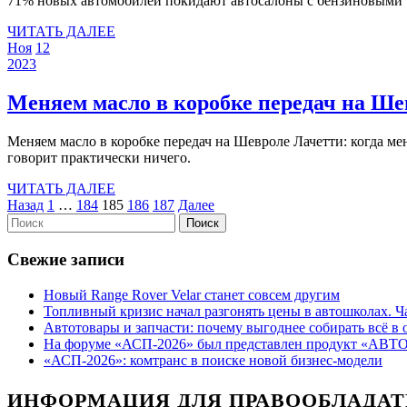
71% новых автомобилей покидают автосалоны с бензиновыми
ЧИТАТЬ
ЧИТАТЬ ДАЛЕЕ
12
12
ДАЛЕЕ
Ноя
12
ноября
12
ноября
2023
2023
ноября
2023
2023
Меняем масло в коробке передач на Ше
Меняем масло в коробке передач на Шевроле Лачетти: когда менять и какое масло выбрать? О необходимости замены масла в коробке передач Шевроле Лачетти концерн Дженерал Моторз не
говорит практически ничего.
ЧИТАТЬ
ЧИТАТЬ ДАЛЕЕ
Пагинация
ДАЛЕЕ
Назад
1
…
184
185
186
187
Далее
Найти:
записей
Свежие записи
Новый Range Rover Velar станет совсем другим
Топливный кризис начал разгонять цены в автошколах.
Автотовары и запчасти: почему выгоднее собирать всё в 
На форуме «АСП-2026» был представлен продукт «АВ
«АСП-2026»: комтранс в поиске новой бизнес-модели
ИНФОРМАЦИЯ ДЛЯ ПРАВООБЛАДАТ