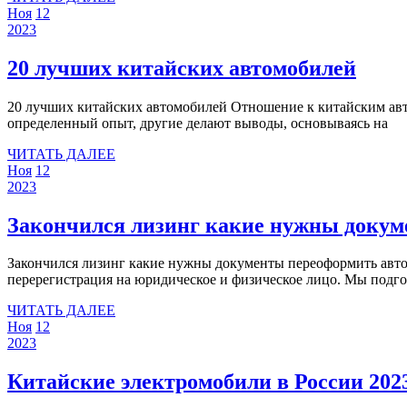
12
12
ДАЛЕЕ
Ноя
12
ноября
12
ноября
2023
2023
ноября
2023
2023
20
20 лучших китайских автомобилей
лучш
20 лучших китайских автомобилей Отношение к китайским автомобилям в нашей стране далеко не однозначное. Кому-то удалось покататься на машине из Поднебесной и получить
кита
определенный опыт, другие делают выводы, основываясь на
авто
ЧИТАТЬ
ЧИТАТЬ ДАЛЕЕ
12
12
ДАЛЕЕ
Ноя
12
ноября
12
ноября
2023
2023
ноября
2023
2023
Закончился лизинг какие нужны докум
Закончился лизинг какие нужны документы переоформить автомобиль В статье мы рассмотрим, как переоформить автомобиль после выкупа из лизинга. Узнаем, как проходит
перерегистрация на юридическое и физическое лицо. Мы подг
ЧИТАТЬ
ЧИТАТЬ ДАЛЕЕ
12
12
ДАЛЕЕ
Ноя
12
ноября
12
ноября
2023
2023
ноября
2023
2023
Китайские электромобили в России 202