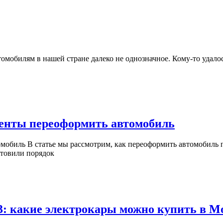
при
продаже
автомобиля
их
йских
мобилей
Закончи
енты переоформить автомобиль
лизинг
какие
отовили порядок
нужны
докумен
переофо
автомоб
3: какие электрокары можно купить в М