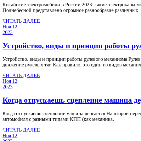
Китайские электромобили в России 2023: какие электрокары можно купить в Москве Спрос на электрокары в Китае растет бешеными темпами, поэтому в настоящий момент на рынке
Поднебесной представлено огромное разнообразие различных
ЧИТАТЬ
ЧИТАТЬ ДАЛЕЕ
12
12
ДАЛЕЕ
Ноя
12
ноября
12
ноября
2023
2023
ноября
2023
2023
Устройство, виды и принцип работы ру
Устройство, виды и принцип работы рулевого механизма Рулевой механизм — часть рулевого управления, преобразующая вращательное движение рулевого колеса в поступательное
движение рулевых тяг. Как правило, это один из видов механи
ЧИТАТЬ
ЧИТАТЬ ДАЛЕЕ
12
12
ДАЛЕЕ
Ноя
12
ноября
12
ноября
2023
2023
ноября
2023
2023
Когда отпускаешь сцепление машина де
Когда отпускаешь сцепление машина дергается На второй передаче машина дергается и возможны рывки на первой: почему так происходит Достаточно часто в процессе эксплуатации
автомобиля с разными типами КПП (как механика,
ЧИТАТЬ
ЧИТАТЬ ДАЛЕЕ
12
12
ДАЛЕЕ
Ноя
12
ноября
12
ноября