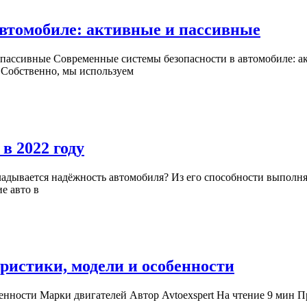
Совре
автомобиле: активные и пассивные
систе
безоп
. Собственно, мы используем
в
автом
актив
и
Выбираем
в 2022 году
пасси
самые
надёжные
е авто в
автомобили
в
2022
году
Лучшие
ристики, модели и особенности
бензинов
двигател