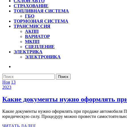
САЛОН АВТО
СТРАХОВАНИЕ
ТОПЛИВНАЯ СИСТЕМА
ГБО
ТОРМОЗНАЯ СИСТЕМА
ТРАНСМИССИЯ
АКПП
ВАРИАТОР
МКПП
СЦЕПЛЕНИЕ
ЭЛЕКТРИКА
ЭЛЕКТРОНИКА
КНОПКА
ЗАКРЫТЬ
Найти:
13
13
Ноя
13
ноября
13
ноября
2023
2023
ноября
2023
2023
Какие документы нужно оформлять при
Какие документы нужно оформлять при продаже автомобиля При продаже машины с пробегом оформляют пакет документов. Только после этого сделка становится законной, обретает
юридическую силу. Процедуру можно провести самостоятельно
ЧИТАТЬ
ЧИТАТЬ ДАЛЕЕ