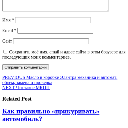
Имя
*
Email
*
Сайт
Сохранить моё имя, email и адрес сайта в этом браузере для
последующих моих комментариев.
Навигация
Предыдущая
PREVIOUS
Масло в коробке Элантра механика и автомат:
запись:
объем, замена и проверка
по
Следующая
NEXT
Что такое МКПП
записям
запись:
Related Post
Как правильно «прикуривать»
Как
автомобиль?
правильно