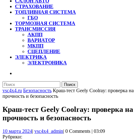
САЛОН АВТО
СТРАХОВАНИЕ
ТОПЛИВНАЯ СИСТЕМА
ГБО
ТОРМОЗНАЯ СИСТЕМА
ТРАНСМИССИЯ
АКПП
ВАРИАТОР
МКПП
СЦЕПЛЕНИЕ
ЭЛЕКТРИКА
ЭЛЕКТРОНИКА
КНОПКА
ЗАКРЫТЬ
Найти:
vsc4x4.ru
Безопасность
Краш-тест Geely Coolray: проверка на
прочность и безопасность
Краш-тест Geely Coolray: проверка на
прочность и безопасность
10
vsc4x4_admin
10 марта 2024
|
vsc4x4_admin
|
0 Comments
|
03:09
марта
Рубрики: