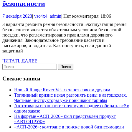
3
безопасности
варианта
7
vsc4x4_admin
7 декабря 2023
|
vsc4x4_admin
|
Нет комментария
|
18:06
ремонта
декабря
3 варианта ремонта ремня безопасности Эксплуатация ремня
ремня
2023
безопасности является обязательным условием безопасной
безопасности
поездки, что регламентировано правилами дорожного
движения. Законодательное требование касается и
пассажиров, и водителя. Как поступить, если данный
защитный
ЧИТАТЬ
ЧИТАТЬ ДАЛЕЕ
Найти:
ДАЛЕЕ
Свежие записи
Новый Range Rover Velar станет совсем другим
Топливный кризис начал разгонять цены в автошколах.
Частные инструкторы уже повышают тарифы
Автотовары и запчасти: почему выгоднее собирать всё в
одном заказе
На форуме «АСП-2026» был представлен продукт
«АВТОПРУФ»
«АСП-2026»: комтранс в поиске новой бизнес-модели