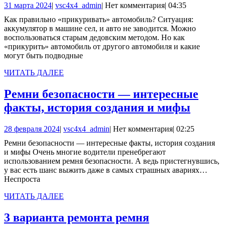
31
vsc4x4_admin
31 марта 2024
|
vsc4x4_admin
|
Нет комментария
|
04:35
«прикуривать»
марта
Как правильно «прикуривать» автомобиль? Ситуация:
автомобиль?
2024
аккумулятор в машине сел, и авто не заводится. Можно
воспользоваться старым дедовским методом. Но как
«прикурить» автомобиль от другого автомобиля и какие
могут быть подводные
ЧИТАТЬ
ЧИТАТЬ ДАЛЕЕ
ДАЛЕЕ
Ремни безопасности — интересные
Ремни
факты, история создания и мифы
безоп
28
vsc4x4_admin
28 февраля 2024
|
vsc4x4_admin
|
Нет комментария
|
02:25
—
февраля
Ремни безопасности — интересные факты, история создания
интер
2024
и мифы Очень многие водители пренебрегают
факты
использованием ремня безопасности. А ведь пристегнувшись,
у вас есть шанс выжить даже в самых страшных авариях…
истор
Неспроста
созда
ЧИТАТЬ
ЧИТАТЬ ДАЛЕЕ
и
ДАЛЕЕ
мифы
3 варианта ремонта ремня