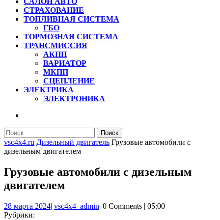
САЛОН АВТО
СТРАХОВАНИЕ
ТОПЛИВНАЯ СИСТЕМА
ГБО
ТОРМОЗНАЯ СИСТЕМА
ТРАНСМИССИЯ
АКПП
ВАРИАТОР
МКПП
СЦЕПЛЕНИЕ
ЭЛЕКТРИКА
ЭЛЕКТРОНИКА
КНОПКА
ЗАКРЫТЬ
Найти:
vsc4x4.ru
Дизельный двигатель
Грузовые автомобили с
дизельным двигателем
Грузовые автомобили с дизельным
двигателем
28
vsc4x4_admin
28 марта 2024
|
vsc4x4_admin
|
0 Comments
|
05:00
марта
Рубрики: