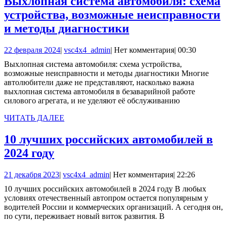
Выхлопная система автомобиля: схема
устройства, возможные неисправности
Выхлопная
и методы диагностики
система
22
vsc4x4_admin
22 февраля 2024
|
vsc4x4_admin
|
Нет комментария
|
00:30
автомобиля:
февраля
Выхлопная система автомобиля: схема устройства,
схема
2024
возможные неисправности и методы диагностики Многие
устройства,
автолюбители даже не представляют, насколько важна
выхлопная система автомобиля в безаварийной работе
возможные
силового агрегата, и не уделяют её обслуживанию
неисправности
ЧИТАТЬ
ЧИТАТЬ ДАЛЕЕ
и
ДАЛЕЕ
методы
10 лучших российских автомобилей в
диагностики
10
2024 году
лучших
21
vsc4x4_admin
21 декабря 2023
|
vsc4x4_admin
|
Нет комментария
|
22:26
российских
декабря
10 лучших российских автомобилей в 2024 году В любых
автомобилей
2023
условиях отечественный автопром остается популярным у
в
водителей России и коммерческих организаций. А сегодня он,
по сути, переживает новый виток развития. В
2024