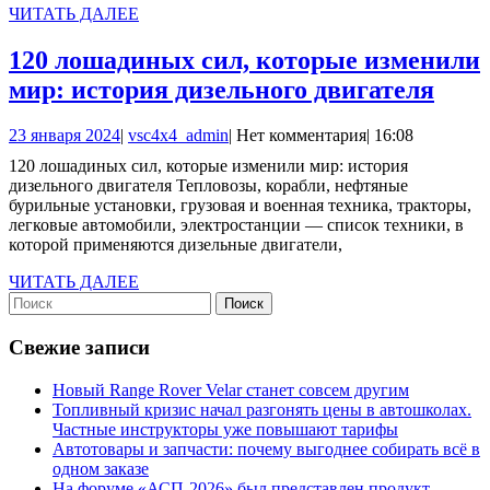
году
ЧИТАТЬ
ЧИТАТЬ ДАЛЕЕ
ДАЛЕЕ
120 лошадиных сил, которые изменили
120
мир: история дизельного двигателя
лош
23
vsc4x4_admin
23 января 2024
|
vsc4x4_admin
|
Нет комментария
|
16:08
сил,
января
120 лошадиных сил, которые изменили мир: история
кот
2024
дизельного двигателя Тепловозы, корабли, нефтяные
изм
бурильные установки, грузовая и военная техника, тракторы,
легковые автомобили, электростанции — список техники, в
мир:
которой применяются дизельные двигатели,
исто
ЧИТАТЬ
ЧИТАТЬ ДАЛЕЕ
дизе
Найти:
ДАЛЕЕ
двиг
Свежие записи
Новый Range Rover Velar станет совсем другим
Топливный кризис начал разгонять цены в автошколах.
Частные инструкторы уже повышают тарифы
Автотовары и запчасти: почему выгоднее собирать всё в
одном заказе
На форуме «АСП-2026» был представлен продукт