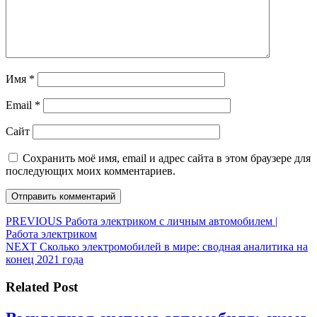
Имя
*
Email
*
Сайт
Сохранить моё имя, email и адрес сайта в этом браузере для
последующих моих комментариев.
Навигация
Предыдущая
PREVIOUS
Работа электриком с личным автомобилем |
запись:
Работа электриком
по
Следующая
NEXT
Сколько электромобилей в мире: сводная аналитика на
записям
запись:
конец 2021 года
Related Post