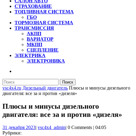
САЛОН АВТО
СТРАХОВАНИЕ
ТОПЛИВНАЯ СИСТЕМА
ГБО
ТОРМОЗНАЯ СИСТЕМА
ТРАНСМИССИЯ
АКПП
ВАРИАТОР
МКПП
СЦЕПЛЕНИЕ
ЭЛЕКТРИКА
ЭЛЕКТРОНИКА
КНОПКА
ЗАКРЫТЬ
Найти:
vsc4x4.ru
Дизельный двигатель
Плюсы и минусы дизельного
двигателя: все за и против «дизеля»
Плюсы и минусы дизельного
двигателя: все за и против «дизеля»
31
vsc4x4_admin
31 декабря 2023
|
vsc4x4_admin
|
0 Comments
|
04:05
декабря
Рубрики: