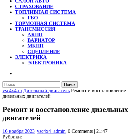
САЛОН АВТО
СТРАХОВАНИЕ
ТОПЛИВНАЯ СИСТЕМА
ГБО
ТОРМОЗНАЯ СИСТЕМА
ТРАНСМИССИЯ
АКПП
ВАРИАТОР
МКПП
СЦЕПЛЕНИЕ
ЭЛЕКТРИКА
ЭЛЕКТРОНИКА
КНОПКА
ЗАКРЫТЬ
Найти:
vsc4x4.ru
Дизельный двигатель
Ремонт и восстановление
дизельных двигателей
Ремонт и восстановление дизельных
двигателей
16
vsc4x4_admin
16 ноября 2023
|
vsc4x4_admin
|
0 Comments
|
21:47
ноября
Рубрики: