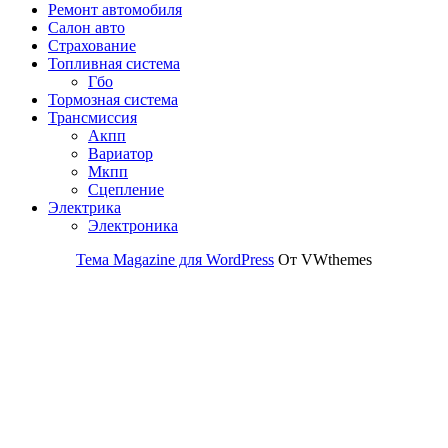
Ремонт автомобиля
Салон авто
Страхование
Топливная система
Гбо
Тормозная система
Трансмиссия
Акпп
Вариатор
Мкпп
Сцепление
Электрика
Электроника
Тема Magazine для WordPress
От VWthemes
Прокрутить
вверх