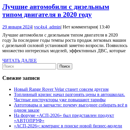
Лучшие автомобили с дизельным
Лучшие
типом двигателя в 2020 году
автомобили
29
vsc4x4_admin
29 января 2024
|
vsc4x4_admin
|
Нет комментария
|
13:40
с
января
Лучшие автомобили с дизельным типом двигателя в 2020
дизельным
2024
году За последние годы темпы роста продаж легковых машин
типом
с дизельной силовой установкой заметно возросли. Появилось
множество интересных моделей, эффективных ДВС, которые
двигателя
в
ЧИТАТЬ
ЧИТАТЬ ДАЛЕЕ
Найти:
ДАЛЕЕ
2020
году
Свежие записи
Новый Range Rover Velar станет совсем другим
Топливный кризис начал разгонять цены в автошколах.
Частные инструкторы уже повышают тарифы
Автотовары и запчасти: почему выгоднее собирать всё в
одном заказе
На форуме «АСП-2026» был представлен продукт
«АВТОПРУФ»
«АСП-2026»: комтранс в поиске новой бизнес-модели