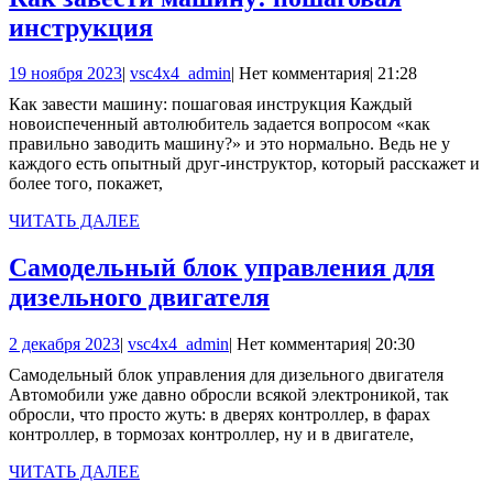
Как
инструкция
завести
19
vsc4x4_admin
19 ноября 2023
|
vsc4x4_admin
|
Нет комментария
|
21:28
машину:
ноября
Как завести машину: пошаговая инструкция Каждый
пошаговая
2023
новоиспеченный автолюбитель задается вопросом «как
инструкция
правильно заводить машину?» и это нормально. Ведь не у
каждого есть опытный друг-инструктор, который расскажет и
более того, покажет,
ЧИТАТЬ
ЧИТАТЬ ДАЛЕЕ
ДАЛЕЕ
Самодельный блок управления для
Самодельный
дизельного двигателя
блок
2
vsc4x4_admin
2 декабря 2023
|
vsc4x4_admin
|
Нет комментария
|
20:30
управления
декабря
Самодельный блок управления для дизельного двигателя
для
2023
Автомобили уже давно обросли всякой электроникой, так
дизельного
обросли, что просто жуть: в дверях контроллер, в фарах
контроллер, в тормозах контроллер, ну и в двигателе,
двигателя
ЧИТАТЬ
ЧИТАТЬ ДАЛЕЕ
ДАЛЕЕ