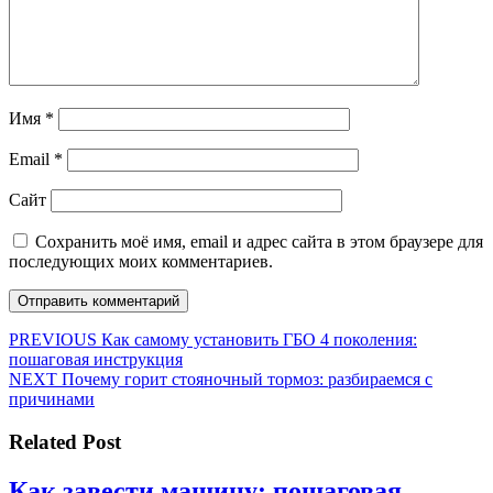
Имя
*
Email
*
Сайт
Сохранить моё имя, email и адрес сайта в этом браузере для
последующих моих комментариев.
Навигация
Предыдущая
PREVIOUS
Как самому установить ГБО 4 поколения:
запись:
пошаговая инструкция
по
Следующая
NEXT
Почему горит стояночный тормоз: разбираемся с
записям
запись:
причинами
Related Post
Как завести машину: пошаговая