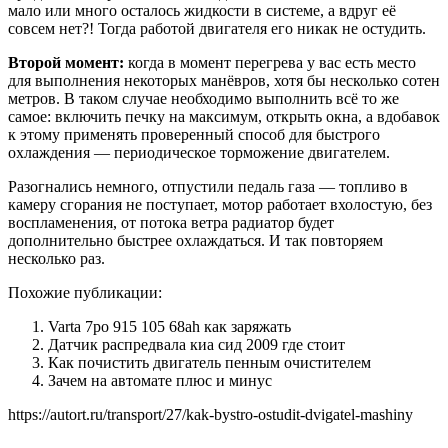
мало или много осталось жидкости в системе, а вдруг её
совсем нет?! Тогда работой двигателя его никак не остудить.
Второй момент:
когда в момент перегрева у вас есть место
для выполнения некоторых манёвров, хотя бы несколько сотен
метров. В таком случае необходимо выполнить всё то же
самое: включить печку на максимум, открыть окна, а вдобавок
к этому применять проверенный способ для быстрого
охлаждения — периодическое торможение двигателем.
Разогнались немного, отпустили педаль газа — топливо в
камеру сгорания не поступает, мотор работает вхолостую, без
воспламенения, от потока ветра радиатор будет
дополнительно быстрее охлаждаться. И так повторяем
несколько раз.
Похожие публикации:
Varta 7po 915 105 68ah как заряжать
Датчик распредвала киа сид 2009 где стоит
Как почистить двигатель пенным очистителем
Зачем на автомате плюс и минус
https://autort.ru/transport/27/kak-bystro-ostudit-dvigatel-mashiny