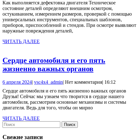
Как выполняется дефектовка двигателя Техническое
двигателя
2023
состояние деталей определяют внешним осмотром,
остукиванием, измерением размеров, проверкой с помощью
универсальных инструментов, специальных шаблонов,
приборов, приспособлений и стендов. При осмотре выявляют
наружные повреждения деталей,
ЧИТАТЬ
ЧИТАТЬ ДАЛЕЕ
ДАЛЕЕ
Сердце автомобиля и его пять
Сердце
жизненно важных органов
автомобиля
6
vsc4x4_admin
6 апреля 2024
|
vsc4x4_admin
|
Нет комментария
|
16:12
и
апреля
Сердце автомобиля и его пять жизненно важных органов
его
2024
Друзья! Сейчас мы узнаем что творится в сердце нашего
пять
автомобиля, рассмотрим основные механизмы и системы
двигателя. Ведь для того, чтобы он мирно
жизненно
важных
ЧИТАТЬ
ЧИТАТЬ ДАЛЕЕ
Найти:
ДАЛЕЕ
органов
Свежие записи