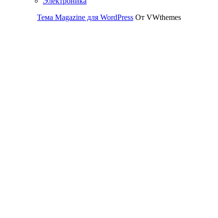
Электроника
Тема Magazine для WordPress
От VWthemes
Прокрутить
вверх