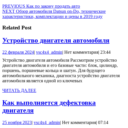
Навигация
Предыдущая
PREVIOUS
Как по закону продать авто
Следующая
запись:
NEXT
Обзор автомобиля Datsun on-Do, технические
по
запись:
характеристики, комплектации и цены в 2019 году
записям
Related Post
Устро
Устройство двигателя автомобиля
двига
22
vsc4x4_admin
22 февраля 2024
|
vsc4x4_admin
|
Нет комментария
|
23:44
автом
февраля
Устройство двигателя автомобиля Рассмотрим устройство
2024
двигателя автомобиля и его базовые части: блок, цилиндр,
поршень, поршневые кольца и шатун. Для будущего
автомобильного механика, диагноста устройство двигателя
автомобиля является одной из ключевых
ЧИТАТЬ
ЧИТАТЬ ДАЛЕЕ
ДАЛЕЕ
Как выполняется дефектовка
Как
двигателя
выполняется
25
vsc4x4_admin
25 ноября 2023
|
vsc4x4_admin
|
Нет комментария
|
07:14
дефектовка
ноября