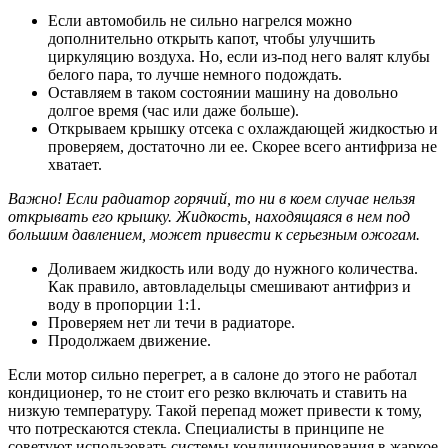
Если автомобиль не сильно нагрелся можно
дополнительно открыть капот, чтобы улучшить
циркуляцию воздуха. Но, если из-под него валят клубы
белого пара, то лучше немного подождать.
Оставляем в таком состоянии машину на довольно
долгое время (час или даже больше).
Открываем крышку отсека с охлаждающей жидкостью и
проверяем, достаточно ли ее. Скорее всего антифриза не
хватает.
Важно! Если радиатор горячий, то ни в коем случае нельзя
открывать его крышку. Жидкость, находящаяся в нем под
большим давлением, может привести к серьезным ожогам.
Доливаем жидкость или воду до нужного количества.
Как правило, автовладельцы смешивают антифриз и
воду в пропорции 1:1.
Проверяем нет ли течи в радиаторе.
Продолжаем движение.
Если мотор сильно перегрет, а в салоне до этого не работал
кондиционер, то не стоит его резко включать и ставить на
низкую температуру. Такой перепад может привести к тому,
что потрескаются стекла. Специалисты в принципе не
советуют использовать системы кондиционирования в жаркое