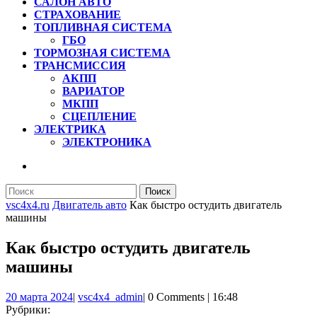
САЛОН АВТО
СТРАХОВАНИЕ
ТОПЛИВНАЯ СИСТЕМА
ГБО
ТОРМОЗНАЯ СИСТЕМА
ТРАНСМИССИЯ
АКПП
ВАРИАТОР
МКПП
СЦЕПЛЕНИЕ
ЭЛЕКТРИКА
ЭЛЕКТРОНИКА
КНОПКА
ЗАКРЫТЬ
Найти:
vsc4x4.ru
Двигатель авто
Как быстро остудить двигатель
машины
Как быстро остудить двигатель
машины
20
vsc4x4_admin
20 марта 2024
|
vsc4x4_admin
|
0 Comments
|
16:48
марта
Рубрики: