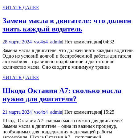
замене
ЧИТАТЬ
ЧИТАТЬ ДАЛЕЕ
ДАЛЕЕ
масла
Замена масла в двигателе: что должен
Замена
знать каждый водитель
масла
28
vsc4x4_admin
28 марта 2024
|
vsc4x4_admin
|
Нет комментария
|
04:32
в
марта
Замена масла в двигателе: что должен знать каждый водитель
двигателе:
2024
Одно из условий долгой и беспроблемной работы двигателя
что
автомобиля – правильно подобранное и достаточное
количество масла. Оно сводит к минимуму трение
должен
знать
ЧИТАТЬ
ЧИТАТЬ ДАЛЕЕ
ДАЛЕЕ
каждый
Шкода Октавия А7: сколько масла
водитель
Шкода
нужно для двигателя?
Октавия
21
vsc4x4_admin
21 марта 2024
|
vsc4x4_admin
|
Нет комментария
|
15:25
А7:
марта
Шкода Октавия А7: сколько масла нужно для двигателя?
сколько
2024
Замена масла в двигателе – одна из важных процедур,
масла
необходимых для поддержания надлежащей работы
автомобиля. Шкода Октавия А7 – популярный