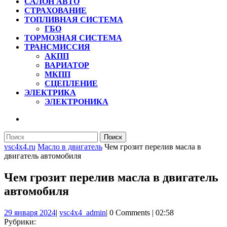
САЛОН АВТО
СТРАХОВАНИЕ
ТОПЛИВНАЯ СИСТЕМА
ГБО
ТОРМОЗНАЯ СИСТЕМА
ТРАНСМИССИЯ
АКПП
ВАРИАТОР
МКПП
СЦЕПЛЕНИЕ
ЭЛЕКТРИКА
ЭЛЕКТРОНИКА
КНОПКА
ЗАКРЫТЬ
Найти:
vsc4x4.ru
Масло в двигатель
Чем грозит перелив масла в
двигатель автомобиля
Чем грозит перелив масла в двигатель
автомобиля
29
vsc4x4_admin
29 января 2024
|
vsc4x4_admin
|
0 Comments
|
02:58
января
Рубрики: