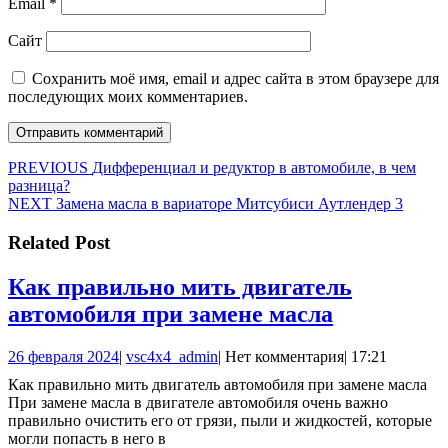
Email
*
Сайт
Сохранить моё имя, email и адрес сайта в этом браузере для
последующих моих комментариев.
Навигация
Предыдущая
PREVIOUS
Дифференциал и редуктор в автомобиле, в чем
запись:
разница?
по
Следующая
NEXT
Замена масла в вариаторе Митсубиси Аутлендер 3
записям
запись:
Related Post
Как правильно мить двигатель
Как
автомобиля при замене масла
правильн
26
vsc4x4_admin
26 февраля 2024
|
vsc4x4_admin
|
Нет комментария
|
17:21
мить
февраля
Как правильно мить двигатель автомобиля при замене масла
двигатель
2024
При замене масла в двигателе автомобиля очень важно
автомобил
правильно очистить его от грязи, пыли и жидкостей, которые
могли попасть в него в
при