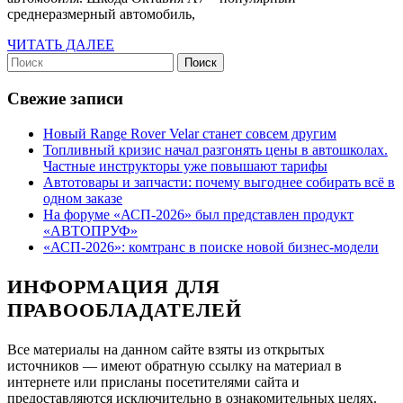
нужно
среднеразмерный автомобиль,
для
ЧИТАТЬ
ЧИТАТЬ ДАЛЕЕ
двигателя?
Найти:
ДАЛЕЕ
Свежие записи
Новый Range Rover Velar станет совсем другим
Топливный кризис начал разгонять цены в автошколах.
Частные инструкторы уже повышают тарифы
Автотовары и запчасти: почему выгоднее собирать всё в
одном заказе
На форуме «АСП-2026» был представлен продукт
«АВТОПРУФ»
«АСП-2026»: комтранс в поиске новой бизнес-модели
ИНФОРМАЦИЯ ДЛЯ
ПРАВООБЛАДАТЕЛЕЙ
Все материалы на данном сайте взяты из открытых
источников — имеют обратную ссылку на материал в
интернете или присланы посетителями сайта и
предоставляются исключительно в ознакомительных целях.