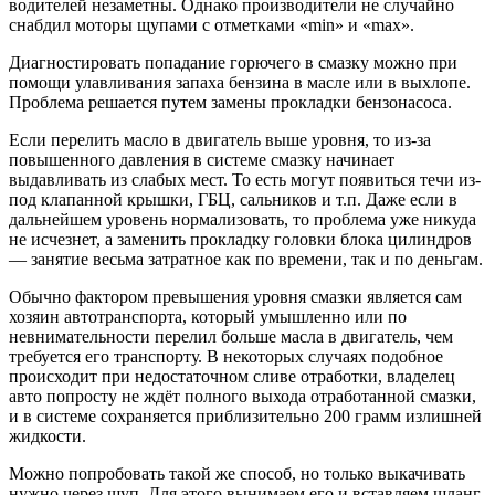
водителей незаметны. Однако производители не случайно
снабдил моторы щупами с отметками «min» и «max».
Диагностировать попадание горючего в смазку можно при
помощи улавливания запаха бензина в масле или в выхлопе.
Проблема решается путем замены прокладки бензонасоса.
Если перелить масло в двигатель выше уровня, то из-за
повышенного давления в системе смазку начинает
выдавливать из слабых мест. То есть могут появиться течи из-
под клапанной крышки, ГБЦ, сальников и т.п. Даже если в
дальнейшем уровень нормализовать, то проблема уже никуда
не исчезнет, а заменить прокладку головки блока цилиндров
— занятие весьма затратное как по времени, так и по деньгам.
Обычно фактором превышения уровня смазки является сам
хозяин автотранспорта, который умышленно или по
невнимательности перелил больше масла в двигатель, чем
требуется его транспорту. В некоторых случаях подобное
происходит при недостаточном сливе отработки, владелец
авто попросту не ждёт полного выхода отработанной смазки,
и в системе сохраняется приблизительно 200 грамм излишней
жидкости.
Можно попробовать такой же способ, но только выкачивать
нужно через щуп. Для этого вынимаем его и вставляем шланг.