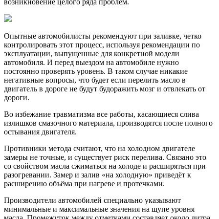
возникновение целого ряда проблем.
Опытные автомобилисты рекомендуют при заливке, четко
контролировать этот процесс, используя рекомендации по
эксплуатации, выпущенные для конкретной модели
автомобиля. И перед выездом на автомобиле нужно
постоянно проверять уровень. В таком случае никакие
негативные вопросы, что будет если перелить масло в
двигатель в дороге не будут будоражить мозг и отвлекать от
дороги.
Во избежание травматизма все работы, касающиеся слива
излишков смазочного материала, производятся после полного
остывания двигателя.
Противники метода считают, что на холодном двигателе
замеры не точные, и существует риск перелива. Связано это
со свойством масла сжиматься на холоде и расширяться при
разогревании. Замер и залив «на холодную» приведёт к
расширению объёма при нагреве и протечками.
Производители автомобилей специально указывают
минимальные и максимальные значения на щупе уровня
масла. Промежуток между отметками составляет около литра