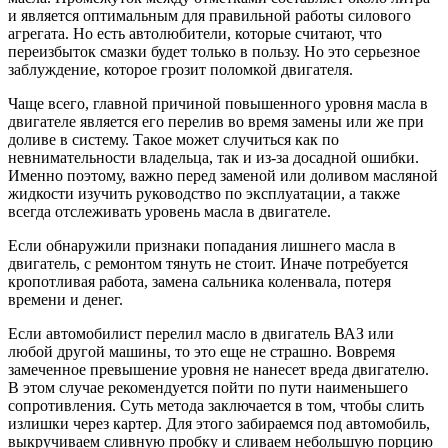
и является оптимальным для правильной работы силового
агрегата. Но есть автолюбители, которые считают, что
переизбыток смазки будет только в пользу. Но это серьезное
заблуждение, которое грозит поломкой двигателя.
Чаще всего, главной причиной повышенного уровня масла в
двигателе является его перелив во время замены или же при
доливе в систему. Такое может случиться как по
невнимательности владельца, так и из-за досадной ошибки.
Именно поэтому, важно перед заменой или доливом масляной
жидкости изучить руководство по эксплуатации, а также
всегда отслеживать уровень масла в двигателе.
Если обнаружили признаки попадания лишнего масла в
двигатель, с ремонтом тянуть не стоит. Иначе потребуется
кропотливая работа, замена сальника коленвала, потеря
времени и денег.
Если автомобилист перелил масло в двигатель ВАЗ или
любой другой машины, то это еще не страшно. Вовремя
замеченное превышение уровня не нанесет вреда двигателю.
В этом случае рекомендуется пойти по пути наименьшего
сопротивления. Суть метода заключается в том, чтобы слить
излишки через картер. Для этого забираемся под автомобиль,
выкручиваем сливную пробку и сливаем небольшую порцию