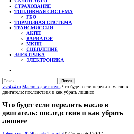
САЛОН АВТО
СТРАХОВАНИЕ
ТОПЛИВНАЯ СИСТЕМА
ГБО
ТОРМОЗНАЯ СИСТЕМА
ТРАНСМИССИЯ
АКПП
ВАРИАТОР
МКПП
СЦЕПЛЕНИЕ
ЭЛЕКТРИКА
ЭЛЕКТРОНИКА
КНОПКА
ЗАКРЫТЬ
Найти:
vsc4x4.ru
Масло в двигатель
Что будет если перелить масло в
двигатель: последствия и как убрать лишнее
Что будет если перелить масло в
двигатель: последствия и как убрать
лишнее
1
vsc4x4_admin
1 февраля 2024
|
vsc4x4_admin
|
0 Comments
|
20:17