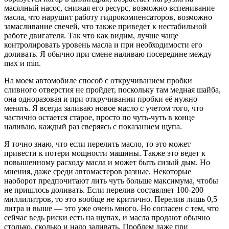
масялный насос, снижая его ресурс, возможно вспенивание
масла, что нарушит работу гидрокомпенсаторов, возможно
замасливание свечей, что также приведет к нестабильной
работе двигателя. Так что как видим, лучше чаще
контролировать уровень масла и при необходимости его
доливать. Я обычно при смене наливаю посередине между
max и min.
На моем автомобиле способ с откручиванием пробки
сливного отверстия не пройдет, поскольку там медная шайба,
она одноразовая и при откручивании пробки её нужно
менять. Я всегда заливаю новое масло с учетом того, что
частично остается старое, просто по чуть-чуть в конце
наливаю, каждый раз сверяясь с показанием щупа.
Я точно знаю, что если перелить масло, то это может
привести к потери мощности машины. Также это ведет к
повышенному расходу масла и может быть сизый дым. Но
мнения, даже среди автомастеров разные. Некоторые
наоборот предпочитают лить чуть больше максимума, чтобы
не пришлось доливать. Если перелив составляет 100-200
миллилитров, то это вообще не критично. Перелив лишь 0,5
литра и выше — это уже очень много. Но согласен с тем, что
сейчас ведь риски есть на щупах, и масла продают обычно
столько, сколько и надо заливать. Проблем даже при