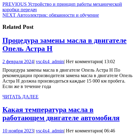
Навигация
Предыдущая
PREVIOUS
Устройство и принцип работы механической
запись:
коробки передач
по
Следующая
NEXT
Автоэлектрик: обязанности и обучение
записям
запись:
Related Post
Процедура замены масла в двигателе
Процедура
Опель Астра Н
замены
2
vsc4x4_admin
2 февраля 2024
|
vsc4x4_admin
|
Нет комментария
|
13:02
масла
февраля
Процедура замены масла в двигателе Опель Астра Н По
в
2024
рекомендации производителя замена масла в двигателе Опель
двигателе
Астра Н должна производиться каждые 15 000 км пробега.
Если же в течение года
Опель
Астра
ЧИТАТЬ
ЧИТАТЬ ДАЛЕЕ
ДАЛЕЕ
Н
Какая температура масла в
Кака
работающем двигателе автомобиля
темп
10
vsc4x4_admin
10 ноября 2023
|
vsc4x4_admin
|
Нет комментария
|
06:46
масл
ноября