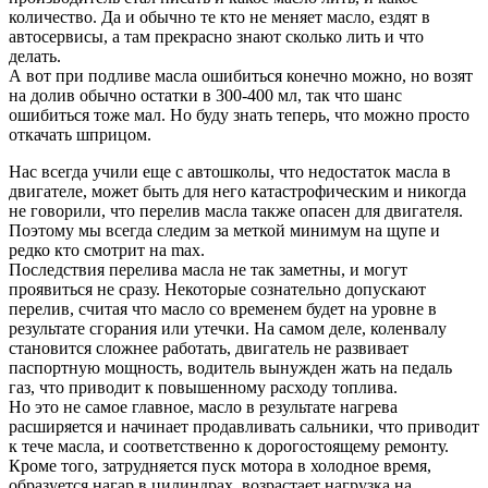
количество. Да и обычно те кто не меняет масло, ездят в
автосервисы, а там прекрасно знают сколько лить и что
делать.
А вот при подливе масла ошибиться конечно можно, но возят
на долив обычно остатки в 300-400 мл, так что шанс
ошибиться тоже мал. Но буду знать теперь, что можно просто
откачать шприцом.
Нас всегда учили еще с автошколы, что недостаток масла в
двигателе, может быть для него катастрофическим и никогда
не говорили, что перелив масла также опасен для двигателя.
Поэтому мы всегда следим за меткой минимум на щупе и
редко кто смотрит на max.
Последствия перелива масла не так заметны, и могут
проявиться не сразу. Некоторые сознательно допускают
перелив, считая что масло со временем будет на уровне в
результате сгорания или утечки. На самом деле, коленвалу
становится сложнее работать, двигатель не развивает
паспортную мощность, водитель вынужден жать на педаль
газ, что приводит к повышенному расходу топлива.
Но это не самое главное, масло в результате нагрева
расширяется и начинает продавливать сальники, что приводит
к тече масла, и соответственно к дорогостоящему ремонту.
Кроме того, затрудняется пуск мотора в холодное время,
образуется нагар в цилиндрах, возрастает нагрузка на