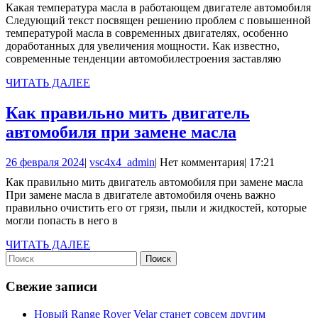
Какая температура масла в работающем двигателе автомобиля
в
2023
Следующий текст посвящен решению проблем с повышенной
раб
температурой масла в современных двигателях, особенно
доработанных для увеличения мощности. Как известно,
двиг
современные тенденции автомобилестроения заставляю
авто
ЧИТАТЬ
ЧИТАТЬ ДАЛЕЕ
ДАЛЕЕ
Как правильно мить двигатель
Как
автомобиля при замене масла
правильн
26
vsc4x4_admin
26 февраля 2024
|
vsc4x4_admin
|
Нет комментария
|
17:21
мить
февраля
Как правильно мить двигатель автомобиля при замене масла
двигатель
2024
При замене масла в двигателе автомобиля очень важно
автомобил
правильно очистить его от грязи, пыли и жидкостей, которые
могли попасть в него в
при
замене
ЧИТАТЬ
ЧИТАТЬ ДАЛЕЕ
Найти:
ДАЛЕЕ
масла
Свежие записи
Новый Range Rover Velar станет совсем другим