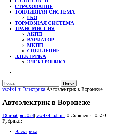
САЛОН АВТО
СТРАХОВАНИЕ
ТОПЛИВНАЯ СИСТЕМА
ГБО
ТОРМОЗНАЯ СИСТЕМА
ТРАНСМИССИЯ
АКПП
ВАРИАТОР
МКПП
СЦЕПЛЕНИЕ
ЭЛЕКТРИКА
ЭЛЕКТРОНИКА
КНОПКА
ЗАКРЫТЬ
Найти:
vsc4x4.ru
Электрика
Автоэлектрик в Воронеже
Автоэлектрик в Воронеже
18
vsc4x4_admin
18 ноября 2023
|
vsc4x4_admin
|
0 Comments
|
05:50
ноября
Рубрики:
2023
Электрика