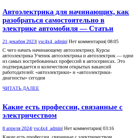
Автоэлектрика для начинающих, как
разобраться самостоятельно в
Автоэл
электрике автомобиля — Статьи
для
21
vsc4x4_admin
21 декабря 2023
|
vsc4x4_admin
|
Нет комментария
|
08:05
начин
декабря
С чего начать начинающему автоэлектрику. Курсы
как
2023
автоэлектрика Ученик автоэлектрика и автоэлектрик — одни
разобр
из самых востребованных профессий в автосервисах. Это
подтверждается и количеством открытых вакансий
самост
работодателей: «автоэлектрики» и «автоэлектрики-
в
диагносты» сегодня
электр
ЧИТАТЬ
ЧИТАТЬ ДАЛЕЕ
автомо
ДАЛЕЕ
—
Какие есть профессии, связанные с
Статьи
Какие
электричеством
есть
8
vsc4x4_admin
8 апреля 2024
|
vsc4x4_admin
|
Нет комментария
|
03:16
профессии,
апреля
Какие есть профессии, связанные с электричеством