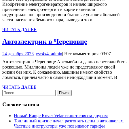
связанные
2024
Изобретение электрогенераторов и начало широкого
с
применения электроэнергии в корне изменили
индустриальное производство и бытовые условия большей
электричеством
части населения Земного шара, выведя и то и
ЧИТАТЬ
ЧИТАТЬ ДАЛЕЕ
ДАЛЕЕ
Автоэлектри
Автоэлектрик в Череповце
в
24
vsc4x4_admin
24 декабря 2023
|
vsc4x4_admin
|
Нет комментария
|
03:07
Череповце
декабря
Автоэлектрик в Череповце Автомобили давно перестали быть
2023
роскошью. Миллионы людей уже не представляют своей
жизни без них. К сожалению, машины имеют свойство
ломаться, причем часто в самый неподходящий момент. В
ЧИТАТЬ
ЧИТАТЬ ДАЛЕЕ
Найти:
ДАЛЕЕ
Свежие записи
Новый Range Rover Velar станет совсем другим
Топливный кризис начал разгонять цены в автошколах.
Частные инструкторы уже повышают тарифы