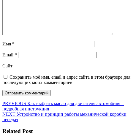
Имя
*
Email
*
Сайт
Сохранить моё имя, email и адрес сайта в этом браузере для
последующих моих комментариев.
Навигация
Предыдущая
PREVIOUS
Как выбрать масло для двигателя автомобиля –
запись:
подробная инструкция
по
Следующая
NEXT
Устройство и принцип работы механической коробки
записям
запись:
передач
Related Post