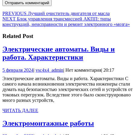
Навигация
Предыдущая
PREVIOUS
Лучший очиститель двигателя от масла
Следующая
запись:
NEXT
Блок управления трансмиссией АКПП: типы
по
запись:
конструкций, неисправности и ремонт электронного «мозга»
записям
Related Post
Электрические автоматы. Виды и
Электрические
работа. Характеристики
автоматы.
5
vsc4x4_admin
5 февраля 2024
|
vsc4x4_admin
|
Нет комментария
|
20:17
Виды
февраля
Электрические автоматы. Виды и работа. Характеристики С
и
2024
самого начала возникновения электричества инженеры стали
работа.
думать над безопасностью электрических сетей и устройств от
токовых перегрузок. Вследствие этого было сконструировано
Характеристик
много разных устройств,
ЧИТАТЬ
ЧИТАТЬ ДАЛЕЕ
ДАЛЕЕ
Электромон
Электромонтажные работы
работы