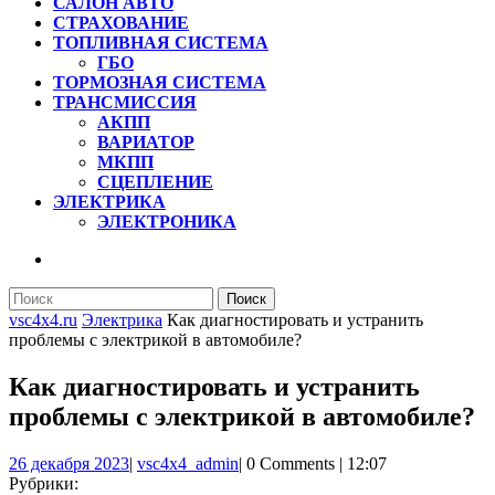
САЛОН АВТО
СТРАХОВАНИЕ
ТОПЛИВНАЯ СИСТЕМА
ГБО
ТОРМОЗНАЯ СИСТЕМА
ТРАНСМИССИЯ
АКПП
ВАРИАТОР
МКПП
СЦЕПЛЕНИЕ
ЭЛЕКТРИКА
ЭЛЕКТРОНИКА
КНОПКА
ЗАКРЫТЬ
Найти:
vsc4x4.ru
Электрика
Как диагностировать и устранить
проблемы с электрикой в автомобиле?
Как диагностировать и устранить
проблемы с электрикой в автомобиле?
26
vsc4x4_admin
26 декабря 2023
|
vsc4x4_admin
|
0 Comments
|
12:07
декабря
Рубрики: