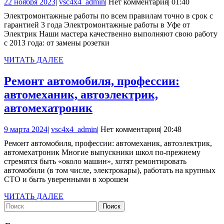
22
vsc4x4_admin
22 ноября 2023
|
vsc4x4_admin
|
Нет комментария
|
01:40
ноября
Электромонтажные работы по всем правилам точно в срок с
2023
гарантией 3 года Электромонтажные работы в Уфе от
Электрик Наши мастера качественно выполняют свою работу
с 2013 года: от замены розетки
ЧИТАТЬ
ЧИТАТЬ ДАЛЕЕ
ДАЛЕЕ
Ремонт автомобиля, профессии:
автомеханик, автоэлектрик,
Ремонт
автомехатроник
автомобиля,
9
vsc4x4_admin
9 марта 2024
|
vsc4x4_admin
|
Нет комментария
|
20:48
профессии:
марта
Ремонт автомобиля, профессии: автомеханик, автоэлектрик,
автомеханик,
2024
автомехатроник Многие выпускники школ по-прежнему
автоэлектрик,
стремятся быть «около машин», хотят ремонтировать
автомобили (в том числе, электрокары), работать на крупных
автомехатроник
СТО и быть уверенными в хорошем
ЧИТАТЬ
ЧИТАТЬ ДАЛЕЕ
Найти:
ДАЛЕЕ