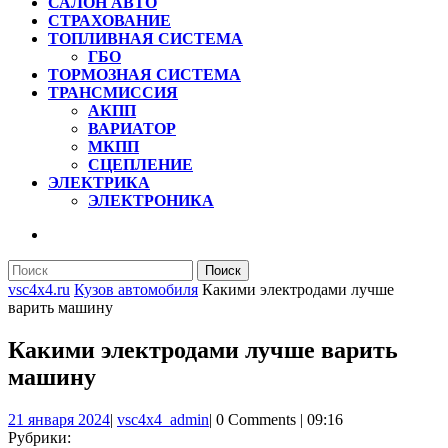
САЛОН АВТО
СТРАХОВАНИЕ
ТОПЛИВНАЯ СИСТЕМА
ГБО
ТОРМОЗНАЯ СИСТЕМА
ТРАНСМИССИЯ
АКПП
ВАРИАТОР
МКПП
СЦЕПЛЕНИЕ
ЭЛЕКТРИКА
ЭЛЕКТРОНИКА
КНОПКА
ЗАКРЫТЬ
Найти:
vsc4x4.ru
Кузов автомобиля
Какими электродами лучше
варить машину
Какими электродами лучше варить
машину
21
vsc4x4_admin
21 января 2024
|
vsc4x4_admin
|
0 Comments
|
09:16
января
Рубрики: