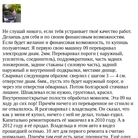
Не слушай никого, если тебя устраивает твоё качество работ.
Делаешь для себя и по своим финансовым возможностям.
Если будет желание и финансовая возможность, то купишь
полуавтомат. Я первую свою машину 09 переваривал
электродом диам. 2мм. Переваривал пороги ( наружный,
усилитель, соединитель), поддомкратники, часть задних
лонжеронов, задние стаканы ( силовую часть), задний
наружный и внутренний подкрылки, местами днище.
Сваривал следующим образом: сверлил с шагом 3 — 4 см.
отверстие диам. 6мм., пусть это будет наружный порог, и
через эти отверстия обваривал. Потом болгарской стачивал
лишнее. Шпаклевал если нужно, грунтовал, красил.
Внутренние/скрытые полости обработал мовилем. Эта 09 на
ходу до сих пор! Причём ничего из переваренное не сгнило и
не отвалилось. Я разговаривал с владельцем. Он сказал, что
как у меня её купил, ничего с ней не делал, только ездил.
Капитально ремонтировать её закончил я в 2010 году. А в
2012 году я её продал. Владельца в этом авто я видел
прошедшей осенью. 10 лет для первого ремонта я считаю
нормально. Причём там ещё есть запас прочности. Ещё одну