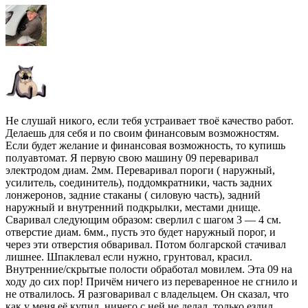
Не слушай никого, если тебя устраивает твоё качество работ.
Делаешь для себя и по своим финансовым возможностям.
Если будет желание и финансовая возможность, то купишь
полуавтомат. Я первую свою машину 09 переваривал
электродом диам. 2мм. Переваривал пороги ( наружный,
усилитель, соединитель), поддомкратники, часть задних
лонжеронов, задние стаканы ( силовую часть), задний
наружный и внутренний подкрылки, местами днище.
Сваривал следующим образом: сверлил с шагом 3 — 4 см.
отверстие диам. 6мм., пусть это будет наружный порог, и
через эти отверстия обваривал. Потом болгарской стачивал
лишнее. Шпаклевал если нужно, грунтовал, красил.
Внутренние/скрытые полости обработал мовилем. Эта 09 на
ходу до сих пор! Причём ничего из переваренное не сгнило и
не отвалилось. Я разговаривал с владельцем. Он сказал, что
как у меня её купил, ничего с ней не делал, только ездил.