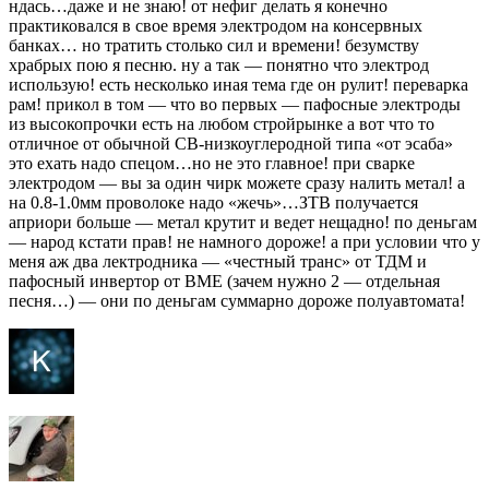
ндась…даже и не знаю! от нефиг делать я конечно
практиковался в свое время электродом на консервных
банках… но тратить столько сил и времени! безумству
храбрых пою я песню. ну а так — понятно что электрод
использую! есть несколько иная тема где он рулит! переварка
рам! прикол в том — что во первых — пафосные электроды
из высокопрочки есть на любом стройрынке а вот что то
отличное от обычной СВ-низкоуглеродной типа «от эсаба»
это ехать надо спецом…но не это главное! при сварке
электродом — вы за один чирк можете сразу налить метал! а
на 0.8-1.0мм проволоке надо «жечь»…ЗТВ получается
априори больше — метал крутит и ведет нещадно! по деньгам
— народ кстати прав! не намного дороже! а при условии что у
меня аж два лектродника — «честный транс» от ТДМ и
пафосный инвертор от ВМЕ (зачем нужно 2 — отдельная
песня…) — они по деньгам суммарно дороже полуавтомата!