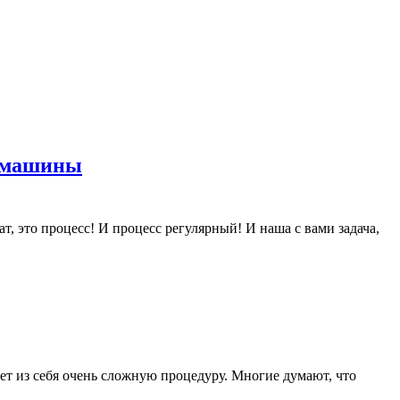
Двухфазная
м машины
мойка,
деконтаминация
кузова
авто,
полировка
и
покрытие
воском
машины