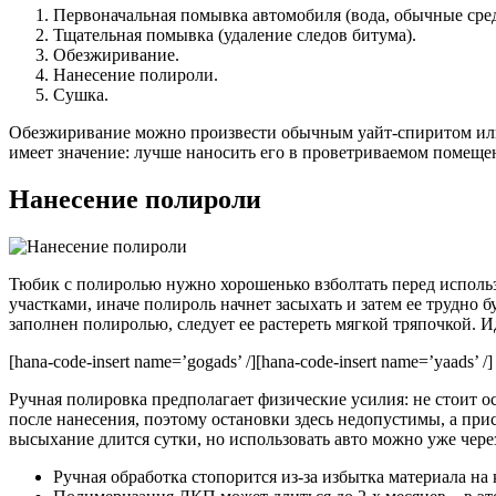
Первоначальная помывка автомобиля (вода, обычные сред
Тщательная помывка (удаление следов битума).
Обезжиривание.
Нанесение полироли.
Сушка.
Обезжиривание можно произвести обычным уайт-спиритом или 
имеет значение: лучше наносить его в проветриваемом помеще
Нанесение полироли
Тюбик с полиролью нужно хорошенько взболтать перед использ
участками, иначе полироль начнет засыхать и затем ее трудно б
заполнен полиролью, следует ее растереть мягкой тряпочкой. 
[hana-code-insert name=’gogads’ /][hana-code-insert name=’yaads’ /]
Ручная полировка предполагает физические усилия: не стоит о
после нанесения, поэтому остановки здесь недопустимы, а при
высыхание длится сутки, но использовать авто можно уже чере
Ручная обработка стопорится из-за избытка материала на 