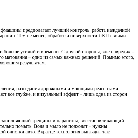
лифмашины предполагает лучший контроль, работа наждачной
царапин. Тем не менее, обработка поверхности ЛКП своими
но больше усилий и времени. С другой стороны, «не навреди» –
го матования – одно из самых важных решений. Помимо этого,
 хорошим результатам.
кисления, разъедания дорожными и моющими реагентами
т все глубже, и визуальный эффект – лишь одна из сторон
тав, заполняющий трещины и царапины, восстанавливающий
ательно помыть. Вода и мыло не подходят – нужны
кой очистки авто. Вкратце технология выглядит так: