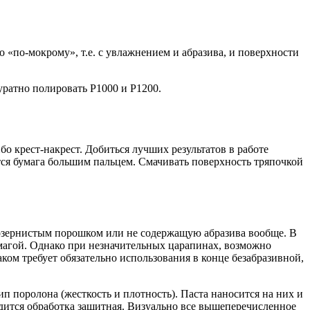
«по-мокрому», т.е. с увлажнением и абразива, и поверхности
ратно полировать P1000 и P1200.
 крест-накрест. Добиться лучших результатов в работе
ся бумага большим пальцем. Смачивать поверхность тряпочкой
лкозернистым порошком или не содержащую абразива вообще. В
умагой. Однако при незначительных царапинах, возможно
аком требует обязательно использования в конце безабразивной,
п поролона (жесткость и плотность). Паста наносится на них и
дится обработка защитная. Визуально все вышеперечисленное