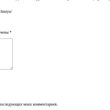
uchnuyu/
ечены
*
ля последующих моих комментариев.