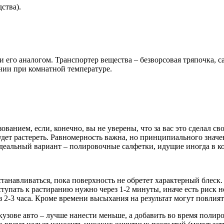
ства).
его аналогом. Транспортер вещества – безворсовая тряпочка, 
нии при комнатной температуре.
ованием, если, конечно, вы не уверены, что за вас это сделал 
удет растереть. Равномерность важна, но принципиального значен
Идеальный вариант – полировочные салфетки, идущие иногда в к
станавливаться, пока поверхность не обретет характерный блеск
ступать к растиранию нужно через 1-2 минуты, иначе есть риск 
з 2-3 часа. Кроме времени высыхания на результат могут повлия
кузове авто – лучше нанести меньше, а добавить во время полир