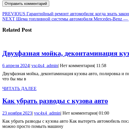
Навигация
Предыдущая
PREVIOUS
Гарантийный ремонт автомобиля: когда знать закон
Следующая
запись:
NEXT
Шема топливной системы автомобиля Mercedes-Benz — 
по
запись:
записям
Related Post
Двухфазная мойка, деконтаминация ку
6
vsc4x4_admin
6 апреля 2024
|
vsc4x4_admin
|
Нет комментария
|
11:58
апреля
Двухфазная мойка, деконтаминация кузова авто, полировка и покрытие воском машины Ухоженный автомобиль – это не результат, это процесс! И процесс регулярный! И наша с вами задача,
2024
что бы мы в
ЧИТАТЬ
ЧИТАТЬ ДАЛЕЕ
ДАЛЕЕ
Как
Как убрать разводы с кузова авто
убрать
23
vsc4x4_admin
23 ноября 2023
|
vsc4x4_admin
|
Нет комментария
|
01:00
разво
ноября
Как убрать разводы с кузова авто Как вытереть автомобиль после мойки, чтобы не было разводов Мойка автомобиля представляет из себя очень сложную процедуру. Многие думают, что
с
2023
можно просто помыть машину