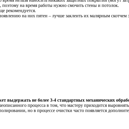
о время нельзя наносить никаких защитных покрытий (могут зат
 поэтому на время работы нужно смочить стены и потолок.
ще рекомендуется.
оявлению на них пятен – лучше заклеить их малярным скотчем з
жет выдержать не более 3-4 стандартных механических обрабо
описанного процесса в том, что мастеру приходится выровнять
олировании, но в процессе очистки часто появляется дополните