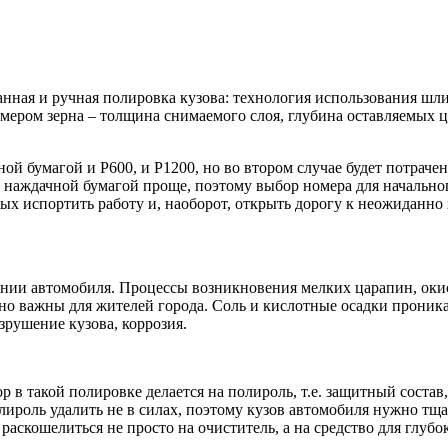
анная и ручная полировка кузова: технология использования ш
мером зерна – толщина снимаемого слоя, глубина оставляемых 
ной бумагой и P600, и P1200, но во втором случае будет потраче
 наждачной бумагой проще, поэтому выбор номера для начально
ых испортить работу и, наоборот, открыть дорогу к неожиданно
нении автомобиля. Процессы возникновения мелких царапин, о
 важны для жителей города. Соль и кислотные осадки проникаю
зрушение кузова, коррозия.
ор в такой полировке делается на полироль, т.е. защитный сос
лироль удалить не в силах, поэтому кузов автомобиля нужно тщ
аскошелиться не просто на очиститель, а на средство для глубо