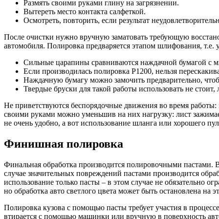
Размять своими руками глину на загрязнении.
Вытереть место контакта салфеткой.
Осмотреть, повторить, если результат неудовлетворитель
После очистки нужно вручную заматовать требующую восстанов
автомобиля. Полировка предваряется этапом шлифования, т.е. 
Сильные царапины сравниваются наждачной бумагой с ми
Если производилась полировка P1200, нельзя перескакива
Наждачную бумагу можно замочить предварительно, чтобы
Твердые бруски для такой работы использовать не стоит,
Не приветствуются беспорядочные движения во время работы: 
своими руками можно уменьшив на них нагрузку: лист зажимае
не очень удобно, а вот использование шланга или хорошего пул
Финишная полировка
Финальная обработка производится полировочными пастами. Вы
случае значительных повреждений пастами производится обраб
использование только пасты – в этом случае не обязательно ог
но обработка авто светлого цвета может быть остановлена на 
Полировка кузова с помощью пасты требует участия в процессе
втирается с помощью машинки или вручную в поверхность авт