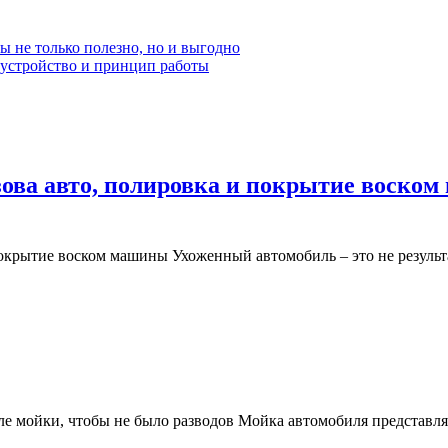
ы не только полезно, но и выгодно
устройство и принцип работы
зова авто, полировка и покрытие воско
ды