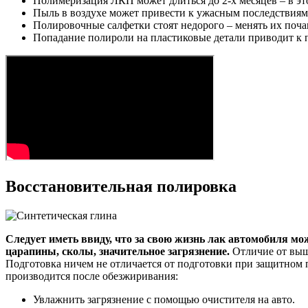
Полимеризация ЛКП может длиться до 2-х месяцев – в эт
Пыль в воздухе может привести к ужасным последствиям,
Полировочные салфетки стоят недорого – менять их поча
Попадание полироли на пластиковые детали приводит к п
Восстановительная полировка
Следует иметь ввиду, что за свою жизнь лак автомобиля мо
царапины, сколы, значительное загрязнение.
Отличие от выше
Подготовка ничем не отличается от подготовки при защитном п
производится после обезжиривания:
Увлажнить загрязнение с помощью очистителя на авто.