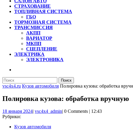
САЛОН АВТО
СТРАХОВАНИЕ
ТОПЛИВНАЯ СИСТЕМА
ГБО
ТОРМОЗНАЯ СИСТЕМА
ТРАНСМИССИЯ
АКПП
ВАРИАТОР
МКПП
СЦЕПЛЕНИЕ
ЭЛЕКТРИКА
ЭЛЕКТРОНИКА
КНОПКА
ЗАКРЫТЬ
Найти:
vsc4x4.ru
Кузов автомобиля
Полировка кузова: обработка вруч
Полировка кузова: обработка вручную
18
vsc4x4_admin
18 января 2024
|
vsc4x4_admin
|
0 Comments
|
12:43
января
Рубрики:
2024
Кузов автомобиля