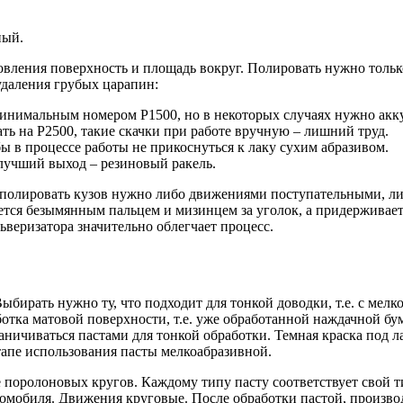
ный.
ления поверхность и площадь вокруг. Полировать нужно только 
удаления грубых царапин:
нимальным номером P1500, но в некоторых случаях нужно акку
ть на P2500, такие скачки при работе вручную – лишний труд.
 в процессе работы не прикоснуться к лаку сухим абразивом.
 лучший выход – резиновый ракель.
полировать кузов нужно либо движениями поступательными, либо
тся безымянным пальцем и мизинцем за уголок, а придерживает
ьверизатора значительно облегчает процесс.
бирать нужно ту, что подходит для тонкой доводки, т.е. с ме
отка матовой поверхности, т.е. уже обработанной наждачной б
раничиваться пастами для тонкой обработки. Темная краска под л
этапе использования пасты мелкоабразивной.
 поролоновых кругов. Каждому типу пасту соответствует свой ти
омобиля. Движения круговые. После обработки пастой, произво