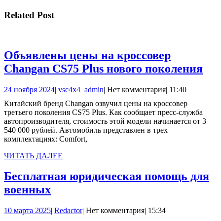
Related Post
Объявлены цены на кроссовер
Об
Changan CS75 Plus нового поколения
це
24
vsc4x4_admin
24 ноября 2024
|
vsc4x4_admin
|
Нет комментария
|
11:40
на
ноября
Китайский бренд Changan озвучил цены на кроссовер
кро
2024
третьего поколения CS75 Plus. Как сообщает пресс-служба
Ch
автопроизводителя, стоимость этой модели начинается от 3
540 000 рублей. Автомобиль представлен в трех
CS
комплектациях: Comfort,
Plu
ЧИТАТЬ
ЧИТАТЬ ДАЛЕЕ
нов
ДАЛЕЕ
по
Бесплатная юридическая помощь для
Бесплатная
военных
юридическая
10
Redactor
10 марта 2025
|
Redactor
|
Нет комментария
|
15:34
помощь
марта