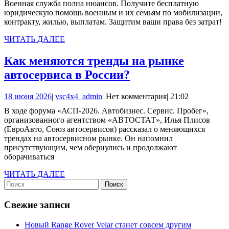
Военная служба полна нюансов. Получите бесплатную
для
2025
юридическую помощь военным и их семьям по мобилизации,
военных
контракту, жилью, выплатам. Защитим ваши права без затрат!
ЧИТАТЬ
ЧИТАТЬ ДАЛЕЕ
ДАЛЕЕ
Как меняются тренды на рынке
Как
автосервиса в России?
меняются
18
vsc4x4_admin
18 июня 2026
|
vsc4x4_admin
|
Нет комментария
|
21:02
тренды
июня
В ходе форума «АСП-2026. Автобизнес. Сервис. Пробег»,
на
2026
организованного агентством «АВТОСТАТ», Илья Плисов
рынке
(ЕвроАвто, Союз автосервисов) рассказал о меняющихся
трендах на автосервисном рынке. Он напомнил
автосервиса
присутствующим, чем обернулись и продолжают
в
оборачиваться
России?
ЧИТАТЬ
ЧИТАТЬ ДАЛЕЕ
Найти:
ДАЛЕЕ
Свежие записи
Новый Range Rover Velar станет совсем другим