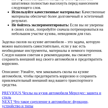
шпатлевки полностью высохнуть перед нанесением
следующего слоя.
Используйте качественные материалы:
Качественные
материалы обеспечат более долговечный и эстетичный
результат.
Не бойтесь экспериментировать:
Если вы не уверены
в своих силах‚ попробуйте сначала потренироваться на
небольшом участке кузова‚ невидимом для глаз.
Заделка сколов на кузове автомобиля – это задача‚ которую
можно выполнить самостоятельно‚ если у вас есть
необходимые инструменты‚ материалы и немного терпения.
Следуя нашим советам и рекомендациям‚ вы сможете
сохранить внешний вид своего автомобиля и предотвратить
коррозию.
Описание: Узнайте‚ чем замазывать сколы на кузове
автомобиля‚ чтобы предотвратить коррозию и сохранить
привлекательный внешний вид вашего транспортного
средства.
Навигация
Предыдущая
PREVIOUS
Чехлы на кузов автомобиля Мерседес: защита и
запись:
стиль
по
Следующая
NEXT
Что такое сцепление в автомобиле: функции,
записям
запись:
устройство и типы