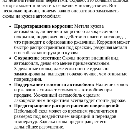
их незначительными дефектами. Однако‚ это большая ошибка‚
которая может привести к серьезным последствиям. Вот
несколько причин‚ почему важно оперативно замазывать
сколы на кузове автомобиля:
Предотвращение коррозии:
Металл кузова
автомобиля‚ лишенный защитного лакокрасочного
покрытия‚ подвержен воздействию влаги и кислорода‚
что приводит к образованию ржавчины. Коррозия может
быстро распространяться под краской‚ разрушая металл
и ослабляя конструкцию кузова.
Сохранение эстетики:
Сколы портят внешний вид
автомобиля‚ делая его менее привлекательным.
Заделанные сколы‚ даже если они не идеально
замаскированы‚ выглядят гораздо лучше‚ чем открытые
повреждения.
Поддержание стоимости автомобиля:
Наличие сколов
и ржавчины снижает стоимость автомобиля при
продаже. Ухоженный автомобиль с целым
лакокрасочным покрытием всегда будет стоить дороже.
Предотвращение распространения повреждений:
Небольшой скол может со временем увеличиться в
размерах под воздействием вибраций и перепадов
температур. Заделка скола предотвращает его
дальнейшее разрушение.