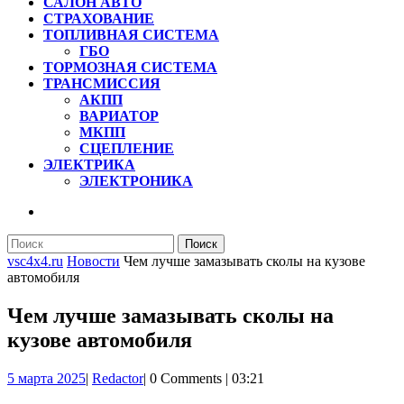
САЛОН АВТО
СТРАХОВАНИЕ
ТОПЛИВНАЯ СИСТЕМА
ГБО
ТОРМОЗНАЯ СИСТЕМА
ТРАНСМИССИЯ
АКПП
ВАРИАТОР
МКПП
СЦЕПЛЕНИЕ
ЭЛЕКТРИКА
ЭЛЕКТРОНИКА
КНОПКА
ЗАКРЫТЬ
Найти:
vsc4x4.ru
Новости
Чем лучше замазывать сколы на кузове
автомобиля
Чем лучше замазывать сколы на
кузове автомобиля
5
Redactor
5 марта 2025
|
Redactor
|
0 Comments
|
03:21
марта