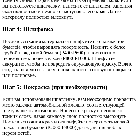
тонким слоем‚ стараясь не выходить за пределы скола. Если
вы используете шпатлевку‚ нанесите ее шпателем‚ заполняя
скол полностью и немного выступая за его края. Дайте
материалу полностью высохнуть.
Шаг 4: Шлифовка
После высыхания материала отшлифуйте его наждачной
бумагой‚ чтобы выровнять поверхность. Начните с более
грубой наждачной бумаги (P400-P600) и постепенно
переходите к более мелкой (P800-P1000). Шлифуйте
аккуратно‚ чтобы не повредить окружающую краску. Важно
создать ровную и гладкую поверхность‚ готовую к покраске
или полировке.
Шаг 5: Покраска (при необходимости)
Если вы использовали шпатлевку‚ вам необходимо покрасить
место заделки автомобильной эмалью‚ соответствующей
цвету вашего автомобиля. Нанесите краску в несколько
тонких слоев‚ давая каждому слою полностью высохнуть.
После высыхания краски отшлифуйте поверхность мелкой
наждачной бумагой (P2000-P3000) для удаления любых
неровностей.