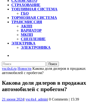
САЛОН АВТО
СТРАХОВАНИЕ
ТОПЛИВНАЯ СИСТЕМА
ГБО
ТОРМОЗНАЯ СИСТЕМА
ТРАНСМИССИЯ
АКПП
ВАРИАТОР
МКПП
СЦЕПЛЕНИЕ
ЭЛЕКТРИКА
ЭЛЕКТРОНИКА
КНОПКА
ЗАКРЫТЬ
Найти:
vsc4x4.ru
Новости
Какова доля дилеров в продажах
автомобилей с пробегом?
Какова доля дилеров в продажах
автомобилей с пробегом?
21
vsc4x4_admin
21 июня 2024
|
vsc4x4_admin
|
0 Comments
|
15:39
июня