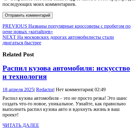
последующих моих комментариев.
Навигация
Предыдущая
PREVIOUS
Названы популярные кроссоверы с пробегом по
запись:
цене новых «китайцев»
по
Следующая
NEXT
На московских дорогах автомобилисты стали
записям
запись:
двигаться быстрее
Related Post
Распил кузова автомобиля: искусство
Распил
и технология
кузова
18
Redactor
18 апреля 2025
|
Redactor
|
Нет комментария
|
02:49
автомобиля:
апреля
Распил кузова автомобиля – это не просто резка! Это шанс
искусство
2025
создать что-то новое, уникальное. Узнайте, как правильно
и
выполнить распил кузова авто и вдохнуть жизнь в ваш
проект!
технология
ЧИТАТЬ
ЧИТАТЬ ДАЛЕЕ
ДАЛЕЕ