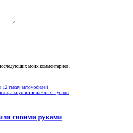
ля последующих моих комментариев.
и 12 тысяч автомобилей
осли, а крупнотоннажных – упали
Очиститель
биля своими руками
для
обивки