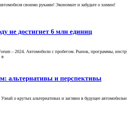
а автомобиля своими руками! Экономьте и забудьте о химии!
салона
автомобиля
своими
руками
Рынок
оду не достигнет 6 млн единиц
автомобил
с
пробегом
 в
в
2024
году
Двигате
ом: альтернативы и перспективы
не
автомоб
достигнет
заводят
! Узнай о крутых альтернативах и загляни в будущее автомобиль
6
стартер
млн
альтерн
единиц
и
перспе