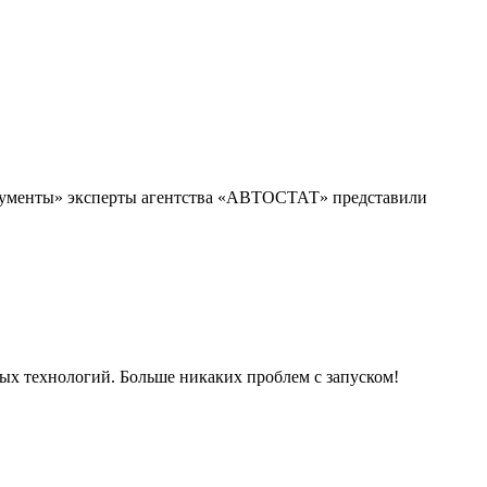
ей
ль
иля
ных технологий. Больше никаких проблем с запуском!
ом:
ативы
ктивы