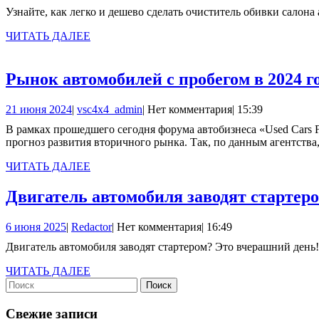
мая
Узнайте, как легко и дешево сделать очиститель обивки салон
2025
ЧИТАТЬ
ЧИТАТЬ ДАЛЕЕ
ДАЛЕЕ
Рынок автомобилей с пробегом в 2024 г
21
vsc4x4_admin
21 июня 2024
|
vsc4x4_admin
|
Нет комментария
|
15:39
июня
В рамках прошедшего сегодня форума автобизнеса «Used Cars Forum – 2024. Автомобили с пробегом. Рынок, программы, инструменты» эксперты агентства «АВТОСТАТ» представили
2024
прогноз развития вторичного рынка. Так, по данным агентства,
ЧИТАТЬ
ЧИТАТЬ ДАЛЕЕ
ДАЛЕЕ
Двигатель автомобиля заводят стартер
6
Redactor
6 июня 2025
|
Redactor
|
Нет комментария
|
16:49
июня
Двигатель автомобиля заводят стартером? Это вчерашний день
2025
ЧИТАТЬ
ЧИТАТЬ ДАЛЕЕ
Найти:
ДАЛЕЕ
Свежие записи