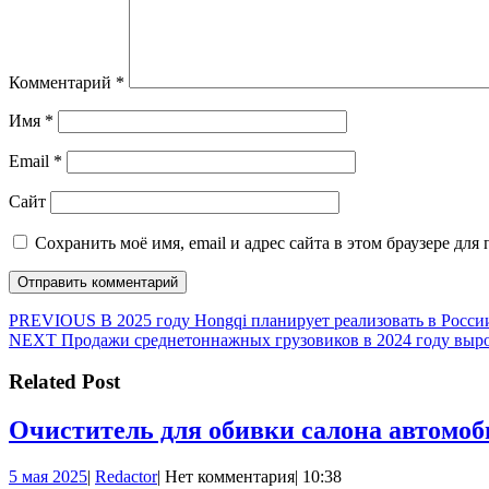
Комментарий
*
Имя
*
Email
*
Сайт
Сохранить моё имя, email и адрес сайта в этом браузере д
Навигация
Предыдущая
PREVIOUS
В 2025 году Hongqi планирует реализовать в Росси
Следующая
запись:
NEXT
Продажи среднетоннажных грузовиков в 2024 году выр
по
запись:
записям
Related Post
Очиститель для обивки салона автомо
5
Redactor
5 мая 2025
|
Redactor
|
Нет комментария
|
10:38