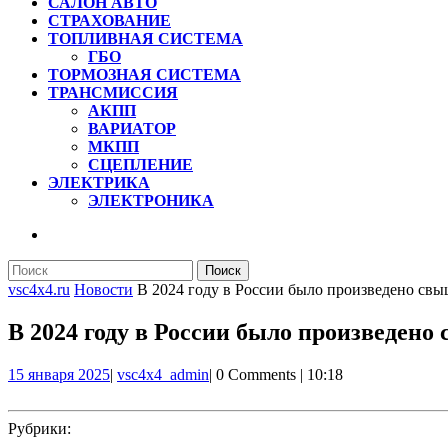
САЛОН АВТО
СТРАХОВАНИЕ
ТОПЛИВНАЯ СИСТЕМА
ГБО
ТОРМОЗНАЯ СИСТЕМА
ТРАНСМИССИЯ
АКПП
ВАРИАТОР
МКПП
СЦЕПЛЕНИЕ
ЭЛЕКТРИКА
ЭЛЕКТРОНИКА
КНОПКА
ЗАКРЫТЬ
Найти:
vsc4x4.ru
Новости
В 2024 году в России было произведено свы
В 2024 году в России было произведено
15
vsc4x4_admin
15 января 2025
|
vsc4x4_admin
|
0 Comments
|
10:18
января
2025
Рубрики: