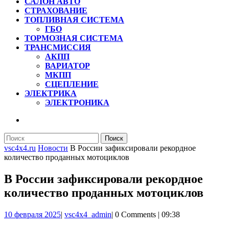
САЛОН АВТО
СТРАХОВАНИЕ
ТОПЛИВНАЯ СИСТЕМА
ГБО
ТОРМОЗНАЯ СИСТЕМА
ТРАНСМИССИЯ
АКПП
ВАРИАТОР
МКПП
СЦЕПЛЕНИЕ
ЭЛЕКТРИКА
ЭЛЕКТРОНИКА
КНОПКА
ЗАКРЫТЬ
Найти:
vsc4x4.ru
Новости
В России зафиксировали рекордное
количество проданных мотоциклов
В России зафиксировали рекордное
количество проданных мотоциклов
10
vsc4x4_admin
10 февраля 2025
|
vsc4x4_admin
|
0 Comments
|
09:38
февраля