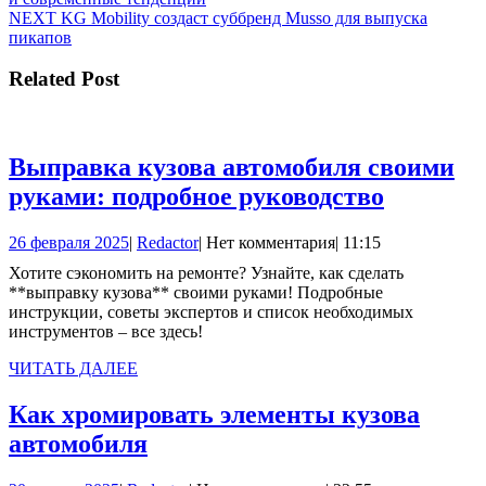
по
Следующая
NEXT
KG Mobility создаст суббренд Musso для выпуска
записям
запись:
пикапов
Related Post
Выправка кузова автомобиля своими
Выправ
руками: подробное руководство
кузова
26
Redactor
26 февраля 2025
|
Redactor
|
Нет комментария
|
11:15
автомоб
февраля
Хотите сэкономить на ремонте? Узнайте, как сделать
своими
2025
**выправку кузова** своими руками! Подробные
руками:
инструкции, советы экспертов и список необходимых
инструментов – все здесь!
подробн
руковод
ЧИТАТЬ
ЧИТАТЬ ДАЛЕЕ
ДАЛЕЕ
Как хромировать элементы кузова
Как
автомобиля
хромировать