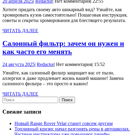
20
Redactor
20 апреля 2025
|
Redactor
|
Нет комментария
|
22:55
элементы
апреля
Хотите придать своему авто шикарный вид? Узнайте, как
кузова
2025
хромировать кузов самостоятельно! Пошаговая инструкция,
автомобиля
советы и секреты хромирования для блестящего результата.
ЧИТАТЬ
ЧИТАТЬ ДАЛЕЕ
ДАЛЕЕ
Салонный фильтр: зачем он нужен и
Салонный
как часто его менять
фильтр:
24
Redactor
24 августа 2025
|
Redactor
|
Нет комментария
|
15:52
зачем
августа
Узнайте, как салонный фильтр защищает вас от пыли,
он
2025
аллергии и даже продлевает жизнь вашей машине! Замена
нужен
салонного фильтра – это просто и важно!
и
ЧИТАТЬ
ЧИТАТЬ ДАЛЕЕ
как
Найти:
ДАЛЕЕ
часто
Свежие записи
его
менять
Новый Range Rover Velar станет совсем другим
Топливный кризис начал разгонять цены в автошколах.
Частные инструкторы уже повышают тарифы