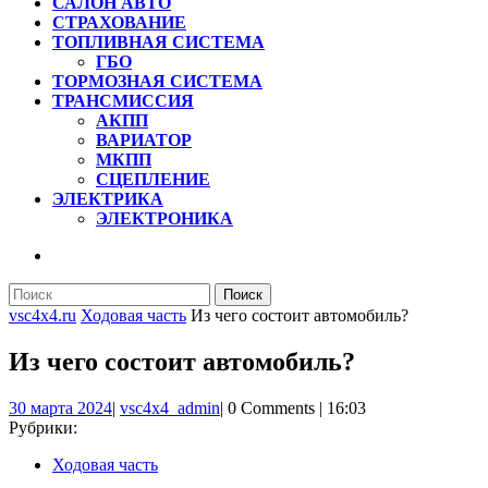
САЛОН АВТО
СТРАХОВАНИЕ
ТОПЛИВНАЯ СИСТЕМА
ГБО
ТОРМОЗНАЯ СИСТЕМА
ТРАНСМИССИЯ
АКПП
ВАРИАТОР
МКПП
СЦЕПЛЕНИЕ
ЭЛЕКТРИКА
ЭЛЕКТРОНИКА
КНОПКА
ЗАКРЫТЬ
Найти:
vsc4x4.ru
Ходовая часть
Из чего состоит автомобиль?
Из чего состоит автомобиль?
30
vsc4x4_admin
30 марта 2024
|
vsc4x4_admin
|
0 Comments
|
16:03
марта
Рубрики:
2024
Ходовая часть