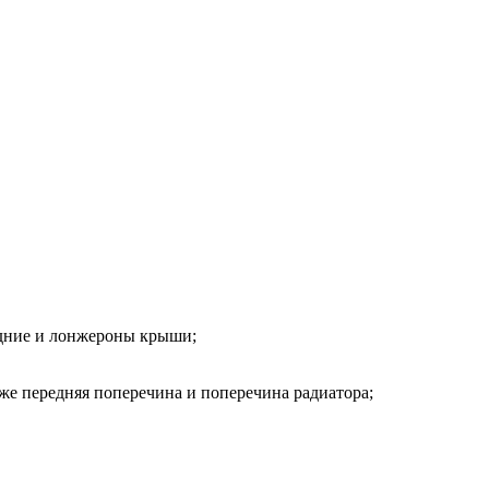
адние и лонжероны крыши;
же передняя поперечина и поперечина радиатора;