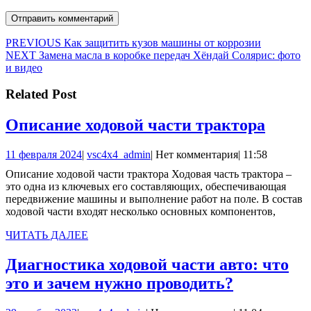
Навигация
Предыдущая
PREVIOUS
Как защитить кузов машины от коррозии
Следующая
запись:
NEXT
Замена масла в коробке передач Хёндай Солярис: фото
по
запись:
и видео
записям
Related Post
Опис
Описание ходовой части трактора
ходов
11
vsc4x4_admin
11 февраля 2024
|
vsc4x4_admin
|
Нет комментария
|
11:58
части
февраля
Описание ходовой части трактора Ходовая часть трактора –
тракт
2024
это одна из ключевых его составляющих, обеспечивающая
передвижение машины и выполнение работ на поле. В состав
ходовой части входят несколько основных компонентов,
ЧИТАТЬ
ЧИТАТЬ ДАЛЕЕ
ДАЛЕЕ
Диагностика ходовой части авто: что
Диагност
это и зачем нужно проводить?
ходовой