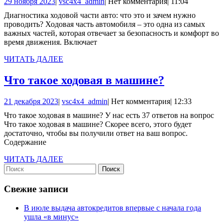
29
vsc4x4_admin
29 ноября 2023
|
vsc4x4_admin
|
Нет комментария
|
11:04
части
ноября
Диагностика ходовой части авто: что это и зачем нужно
авто:
2023
проводить? Ходовая часть автомобиля – это одна из самых
что
важных частей, которая отвечает за безопасность и комфорт во
время движения. Включает
это
и
ЧИТАТЬ
ЧИТАТЬ ДАЛЕЕ
ДАЛЕЕ
зачем
Что
Что такое ходовая в машине?
нужно
такое
проводить
21
vsc4x4_admin
21 декабря 2023
|
vsc4x4_admin
|
Нет комментария
|
12:33
ходовая
декабря
Что такое ходовая в машине? У нас есть 37 ответов на вопрос
в
2023
Что такое ходовая в машине? Скорее всего, этого будет
машине?
достаточно, чтобы вы получили ответ на ваш вопрос.
Содержание
ЧИТАТЬ
ЧИТАТЬ ДАЛЕЕ
Найти:
ДАЛЕЕ
Свежие записи
В июле выдача автокредитов впервые с начала года
ушла «в минус»