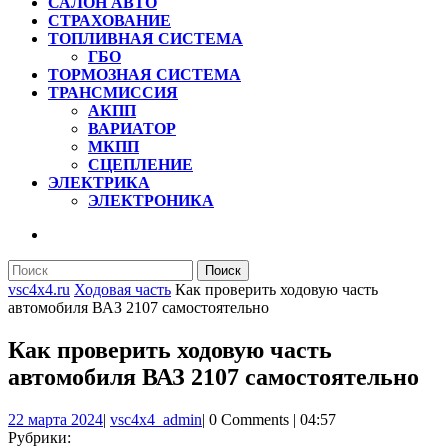
САЛОН АВТО
СТРАХОВАНИЕ
ТОПЛИВНАЯ СИСТЕМА
ГБО
ТОРМОЗНАЯ СИСТЕМА
ТРАНСМИССИЯ
АКПП
ВАРИАТОР
МКПП
СЦЕПЛЕНИЕ
ЭЛЕКТРИКА
ЭЛЕКТРОНИКА
КНОПКА
ЗАКРЫТЬ
Найти:
vsc4x4.ru
Ходовая часть
Как проверить ходовую часть
автомобиля ВАЗ 2107 самостоятельно
Как проверить ходовую часть
автомобиля ВАЗ 2107 самостоятельно
22
vsc4x4_admin
22 марта 2024
|
vsc4x4_admin
|
0 Comments
|
04:57
марта
Рубрики: