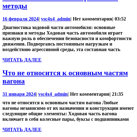
Диагностика
методы
ходовой
16
vsc4x4_admin
16 февраля 2024
|
vsc4x4_admin
|
Нет комментария
|
03:52
части
февраля
Диагностика ходовой части автомобиля: основные
автомобиля:
2024
признаки и методы Ходовая часть автомобиля играет
основные
важную роль в обеспечении безопасности и комфортности
движения. Подвергаясь постоянным нагрузкам и
признаки
воздействию агрессивной среды, эта составная часть
и
ЧИТАТЬ
ЧИТАТЬ ДАЛЕЕ
методы
ДАЛЕЕ
Что не относится к основным частям
Что
вагона
не
31
vsc4x4_admin
31 января 2024
|
vsc4x4_admin
|
Нет комментария
|
21:35
относится
января
что не относится к основным частям вагона Любые
к
2024
вагоны независимо от их назначения и конструкции имеют
основным
следующие общие элементы: Ходовая часть вагона
включает в себя колесные пары, буксы с подшипниками
частям
вагона
ЧИТАТЬ
ЧИТАТЬ ДАЛЕЕ
ДАЛЕЕ