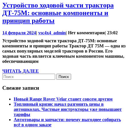
Устройство ходовой части трактора
ДТ-75М: основные компоненты и
Устройство
принцип работы
ходовой
14
vsc4x4_admin
14 февраля 2024
|
vsc4x4_admin
|
Нет комментария
|
23:02
части
февраля
Устройство ходовой части трактора ДТ-75М: основные
трактора
2024
компоненты и принцип работы Трактор ДТ 75М — одна из
ДТ-75М:
самых популярных моделей тракторов в России. Его
ходовая часть является ключевым компонентом машины,
основные
обеспечивающим
компоненты
ЧИТАТЬ
ЧИТАТЬ ДАЛЕЕ
и
Найти:
ДАЛЕЕ
принцип
Свежие записи
работы
Новый Range Rover Velar станет совсем другим
Топливный кризис начал разгонять цены в
автошколах. Частные инструкторы уже повышают
тарифы
Автотовары и запчасти: почему выгоднее собирать
всё в одном заказе