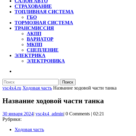
САЛОН АВТО
СТРАХОВАНИЕ
ТОПЛИВНАЯ СИСТЕМА
ГБО
ТОРМОЗНАЯ СИСТЕМА
ТРАНСМИССИЯ
АКПП
ВАРИАТОР
МКПП
СЦЕПЛЕНИЕ
ЭЛЕКТРИКА
ЭЛЕКТРОНИКА
КНОПКА
ЗАКРЫТЬ
Найти:
vsc4x4.ru
Ходовая часть
Название ходовой части танка
Название ходовой части танка
30
vsc4x4_admin
30 января 2024
|
vsc4x4_admin
|
0 Comments
|
02:21
января
Рубрики:
2024
Ходовая часть