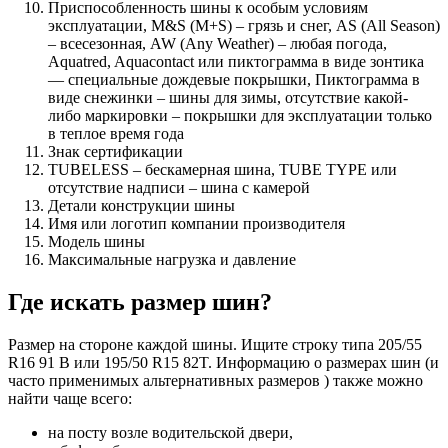
Приспособленность шины к особым условиям
эксплуатации, M&S (M+S) – грязь и снег, AS (All Season)
– всесезонная, AW (Any Weather) – любая погода,
Aquatred, Aquacontact или пиктограмма в виде зонтика
— специальные дождевые покрышки, Пиктограмма в
виде снежинки – шины для зимы, отсутствие какой-
либо маркировки – покрышки для эксплуатации только
в теплое время года
Знак сертификации
TUBELESS – бескамерная шина, TUBE TYPE или
отсутствие надписи – шина с камерой
Детали конструкции шины
Имя или логотип компании производителя
Модель шины
Максимальные нагрузка и давление
Где искать размер шин?
Размер на стороне каждой шины. Ищите строку типа 205/55
R16 91 В или 195/50 R15 82T. Информацию о размерах шин (и
часто применимых альтернативных размеров ) также можно
найти чаще всего:
на посту возле водительской двери,