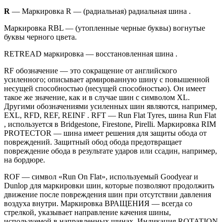
R
— Маркировка R — (радиальная) радиальная шина .
Маркировка RBL — (утопленные черные буквы) вогнутые
буквы черного цвета.
RETREAD маркировка — восстановленная шина .
RF обозначение — это сокращение от английского
усиленного; описывает армированную шину с повышенной
несущей способностью (несущей способностью). Он имеет
такое же значение, как и в случае шин с символом XL.
Другими обозначениями усиленных шин являются, например,
EXL, RFD, REF, REINF . RFT — Run Flat Tyres, шина Run Flat
, используется в Bridgestone, Firestone, Pirelli. Маркировка RIM
PROTECTOR — шина имеет решения для защиты обода от
повреждений. Защитный обод обода предотвращает
повреждение обода в результате ударов или ссадин, например,
на бордюре.
ROF — символ «Run On Flat», используемый Goodyear и
Dunlop для маркировки шин, которые позволяют продолжить
движение после повреждения шин при отсутствии давления
воздуха внутри. Маркировка ВРАЩЕНИЯ — всегда со
стрелкой, указывает направление качения шины,
используемой в направленных шинах. Индикация ROTATION