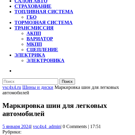
САЛОН АВТО
СТРАХОВАНИЕ
ТОПЛИВНАЯ СИСТЕМА
ГБО
ТОРМОЗНАЯ СИСТЕМА
ТРАНСМИССИЯ
АКПП
ВАРИАТОР
МКПП
СЦЕПЛЕНИЕ
ЭЛЕКТРИКА
ЭЛЕКТРОНИКА
КНОПКА
ЗАКРЫТЬ
Найти:
vsc4x4.ru
Шины и диски
Маркировка шин для легковых
автомобилей
Маркировка шин для легковых
автомобилей
5
vsc4x4_admin
5 января 2024
|
vsc4x4_admin
|
0 Comments
|
17:51
января
Рубрики: