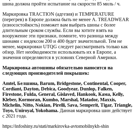
шина должна пройти испытание на скорости 85 миль / ч.
Маркировка TRACTION (адгезия) и TEMPERATURE
(перегрев) в Европе должна быть не менее A. TREADWEAR
(износостойкость) поможет вам выбрать шины с более
длительным сроком службы. Если вы хотите взять на
вооружение эти признаки, помните, что разница между
шинами с индексом 200 и 400 будет значительной. Тем не
менее, маркировки UTQG следует рассматривать только как
обзор. Нет необходимости использовать их в Европе, а
значения определяются в условиях Северной Америки.
Маркировка автошины обязательно наносится на
следующих производителей покрышек:
Amtel, Белшина, Barum, Bridgestone, Continental, Cooper,
Cordiant, Dayton, Debica, Goodyear, Dunlop, Falken,
Firestone, Fulda, General, Gislaved, Hankook, Кама, Kelly,
Kleber, Kormoran, Kumho, Marshal, Matador, Maxxis,
Michelin, Nitto, Nokian, Pirelli, Sava, Semperit, Tigar, Triangle,
Toyo, Uniroyal, Yokohama.
Данная маркировка шин действует
с 2021 года.
https://infoshiny.ru/stati/markirovka-avtomobilnykh-shin