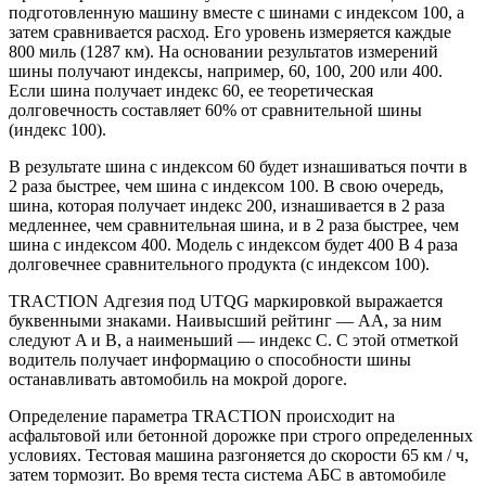
подготовленную машину вместе с шинами с индексом 100, а
затем сравнивается расход. Его уровень измеряется каждые
800 миль (1287 км). На основании результатов измерений
шины получают индексы, например, 60, 100, 200 или 400.
Если шина получает индекс 60, ее теоретическая
долговечность составляет 60% от сравнительной шины
(индекс 100).
В результате шина с индексом 60 будет изнашиваться почти в
2 раза быстрее, чем шина с индексом 100. В свою очередь,
шина, которая получает индекс 200, изнашивается в 2 раза
медленнее, чем сравнительная шина, и в 2 раза быстрее, чем
шина с индексом 400. Модель с индексом будет 400 В 4 раза
долговечнее сравнительного продукта (с индексом 100).
TRACTION Адгезия под UTQG маркировкой выражается
буквенными знаками. Наивысший рейтинг — AA, за ним
следуют A и B, а наименьший — индекс C. С этой отметкой
водитель получает информацию о способности шины
останавливать автомобиль на мокрой дороге.
Определение параметра TRACTION происходит на
асфальтовой или бетонной дорожке при строго определенных
условиях. Тестовая машина разгоняется до скорости 65 км / ч,
затем тормозит. Во время теста система АБС в автомобиле