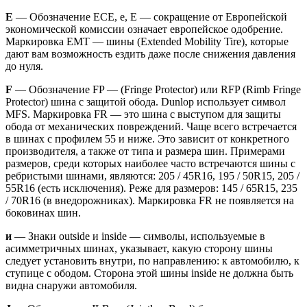
Е
— Обозначение ECE, e, E — сокращение от Европейской
экономической комиссии означает европейское одобрение.
Маркировка EMT — шины (Extended Mobility Tire), которые
дают вам возможность ездить даже после снижения давления
до нуля.
F
— Обозначение FP — (Fringe Protector) или RFP (Rimb Fringe
Protector) шина с защитой обода. Dunlop использует символ
MFS. Маркировка FR — это шина с выступом для защиты
обода от механических повреждений. Чаще всего встречается
в шинах с профилем 55 и ниже. Это зависит от конкретного
производителя, а также от типа и размера шин. Примерами
размеров, среди которых наиболее часто встречаются шины с
ребристыми шинами, являются: 205 / 45R16, 195 / 50R15, 205 /
55R16 (есть исключения). Реже для размеров: 145 / 65R15, 235
/ 70R16 (в внедорожниках). Маркировка FR не появляется на
боковинах шин.
и
— Знаки outside и inside — символы, используемые в
асимметричных шинах, указывает, какую сторону шины
следует установить внутри, по направлению: к автомобилю, к
ступице с ободом. Сторона этой шины inside не должна быть
видна снаружи автомобиля.