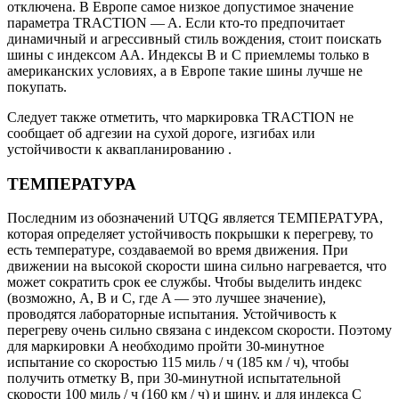
отключена. В Европе самое низкое допустимое значение
параметра TRACTION — A. Если кто-то предпочитает
динамичный и агрессивный стиль вождения, стоит поискать
шины с индексом AA. Индексы B и C приемлемы только в
американских условиях, а в Европе такие шины лучше не
покупать.
Следует также отметить, что маркировка TRACTION не
сообщает об адгезии на сухой дороге, изгибах или
устойчивости к аквапланированию .
ТЕМПЕРАТУРА
Последним из обозначений UTQG является ТЕМПЕРАТУРА,
которая определяет устойчивость покрышки к перегреву, то
есть температуре, создаваемой во время движения. При
движении на высокой скорости шина сильно нагревается, что
может сократить срок ее службы. Чтобы выделить индекс
(возможно, A, B и C, где A — это лучшее значение),
проводятся лабораторные испытания. Устойчивость к
перегреву очень сильно связана с индексом скорости. Поэтому
для маркировки A необходимо пройти 30-минутное
испытание со скоростью 115 миль / ч (185 км / ч), чтобы
получить отметку B, при 30-минутной испытательной
скорости 100 миль / ч (160 км / ч) и шину, и для индекса C