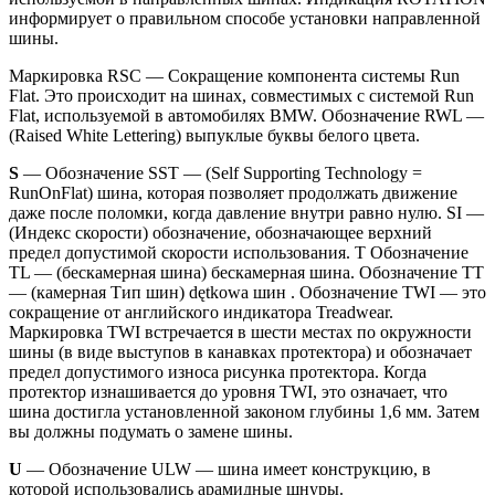
информирует о правильном способе установки направленной
шины.
Маркировка RSC — Сокращение компонента системы Run
Flat. Это происходит на шинах, совместимых с системой Run
Flat, используемой в автомобилях BMW. Обозначение RWL —
(Raised White Lettering) выпуклые буквы белого цвета.
S
— Обозначение SST — (Self Supporting Technology =
RunOnFlat) шина, которая позволяет продолжать движение
даже после поломки, когда давление внутри равно нулю. SI —
(Индекс скорости) обозначение, обозначающее верхний
предел допустимой скорости использования. T Обозначение
TL — (бескамерная шина) бескамерная шина. Обозначение TT
— (камерная Тип шин) dętkowa шин . Обозначение TWI — это
сокращение от английского индикатора Treadwear.
Маркировка TWI встречается в шести местах по окружности
шины (в виде выступов в канавках протектора) и обозначает
предел допустимого износа рисунка протектора. Когда
протектор изнашивается до уровня TWI, это означает, что
шина достигла установленной законом глубины 1,6 мм. Затем
вы должны подумать о замене шины.
U
— Обозначение ULW — шина имеет конструкцию, в
которой использовались арамидные шнуры.