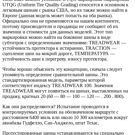
UTQG (Uniform Tire Quality Grading) относится в основном к
легковым шинам с рынка США, но их также можно найти в
Европе (данная модель может попасть на оба рынка).
Официально они не применяются на нашем континенте,
поэтому производители и продавцы не сообщают об их
значении и стоимости для данных моделей. Этот тип
маркировки можно найти на боковине шины в виде
субтитров с определенными значениями: TREADWEAR —
устойчивость протектора к истиранию, TRACTION —
сцепление шин на мокрой дороге, ТЕМПЕРАТУРА —
устойчивость шин к перегреву. износу протектора.
Чтобы хорошо объяснить эту концепцию, сначала следует
упомянуть определение сравнительной шины. Это
стандартизированная модель, параметры которой
соответствуют индексу TREADWEAR 100. Значения
TREADWEAR могут появиться на шинах, выставленных на
продажу, кратных 20 (60 — 80 — 100 — 120 — . 200 . 800).
Как они распределяются? Испытание проводится в
контролируемых условиях на обозначенном маршруте с
расстоянием 6400 миль или около 10 300 километров вокруг
авиабазы ​​Гудфелло, Сан-Анджело, штат Техас.
Протестированные шины устанавливаются на специально