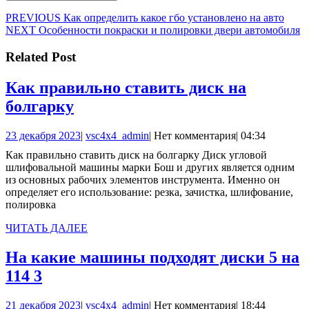
Навигация
Предыдущая
PREVIOUS
Как определить какое гбо установлено на авто
Следующая
запись:
NEXT
Особенности покраски и полировки двери автомобиля
по
запись:
записям
Related Post
Как правильно ставить диск на
Как
болгарку
правильно
23
vsc4x4_admin
23 декабря 2023
|
vsc4x4_admin
|
Нет комментария
|
04:34
ставить
декабря
Как правильно ставить диск на болгарку Диск угловой
диск
2023
шлифовальной машины марки Бош и других является одним
на
из основных рабочих элементов инструмента. Именно он
определяет его использование: резка, зачистка, шлифование,
болгарку
полировка
ЧИТАТЬ
ЧИТАТЬ ДАЛЕЕ
ДАЛЕЕ
На какие машины подходят диски 5 на
На
114 3
какие
21
vsc4x4_admin
21 декабря 2023
|
vsc4x4_admin
|
Нет комментария
|
18:44