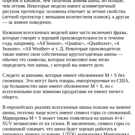
порезов и канавок, чем типичная зимняя шина, но больше,
чем летняя. Некоторые модели имеют асимметричный
рисунок протектора: половина отвечает за летние свойства
(летний протектор с меньшим количеством планок), а другая
— за зимнее поведение.
Названия всесезонных моделей шин часто включают фразы,
которые говорят о хорошей производительности в течение
года, например, «All Season», «Quatrac», «Quadraxer», «4
Seasons», «All Weather» и т. Д. Некоторые производители
также имеют свои собственные круглогодичные шины —
обычно это символы, которые позволяют вам легко
определить тип шины, с которой вы имеете дело.
Следите за шинами, которые имеют обозначение M + S без
снежинки. Это могут быть товары, импортируемые из США,
где большинство шин имеют обозначение M + S, но с
всесезонными или зимними продуктами не имеют ничего
общего.
В европейских реалиях всесезонные шины похожи на зимние
шины, поэтому чаще всего имеют символ горы со снежинкой.
Маркировка M + S может также появляться на шинах 4×4 /
SUV независимо от их сезона. В заключение, символ горы со
снежинкой означает, что шина будет хорошо работать в
типичных зимних условиях. UTQG маркировка Маркировка