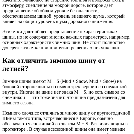
атмосферу, сцепление на мокрой дороге, которое дает
представление об общем уровне безопасности,
обеспечиваемом шиной, уровень внешнего шума , который
влияет на общий уровень шума дорожного движения.
Этикетки дают общее представление о характеристиках
шины, но не содержат многих важных параметров, например,
основных характеристик зимних шин. Не стоит полностью
доверять этикетке при принятии решения о покупке шин .
Как отличить зимнюю шину от
летней?
Зимние шины имеют M + S (Mud + Snow, Mud + Snow) на
боковой стороне шины и символ трех вершин со снежинкой
внутри. Иногда на шине нет знака M + S, но есть символ со
снежинкой — это тоже значит. что шина предназначена для
зимнего сезона.
Немного сложнее отличить зимнюю шину от круглогодичной.
Шины такого типа, встречающиеся в Европе, обычно
обозначаются снежинкой со знаком M + S. Различия видны в
протекторе . В случае всесезонной шины она имеет меньше