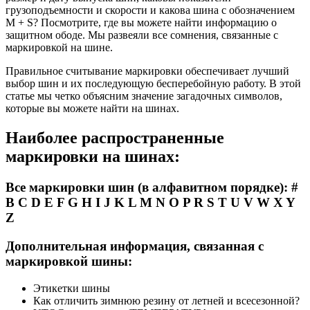
грузоподъемности и скорости и какова шина с обозначением
M + S? Посмотрите, где вы можете найти информацию о
защитном ободе. Мы развеяли все сомнения, связанные с
маркировкой на шине.
Правильное считывание маркировки обеспечивает лучший
выбор шин и их последующую бесперебойную работу. В этой
статье мы четко объясним значение загадочных символов,
которые вы можете найти на шинах.
Наиболее распространенные
маркировки на шинах:
Все маркировки шин (в алфавитном порядке): #
В С D Е F G Н I J K L M N O P R S T U V W X Y
Z
Дополнительная информация, связанная с
маркировкой шины:
Этикетки шины
Как отличить зимнюю резину от летней и всесезонной?