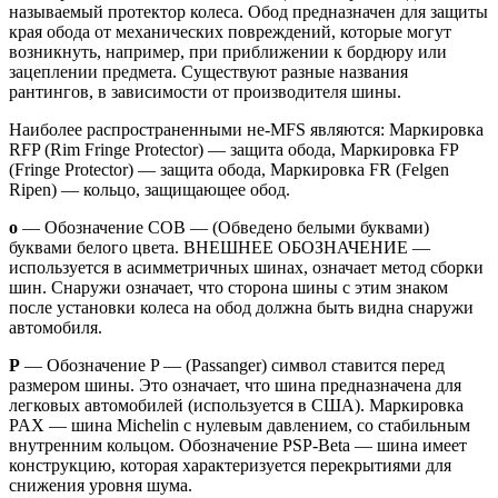
называемый протектор колеса. Обод предназначен для защиты
края обода от механических повреждений, которые могут
возникнуть, например, при приближении к бордюру или
зацеплении предмета. Существуют разные названия
рантингов, в зависимости от производителя шины.
Наиболее распространенными не-MFS являются: Маркировка
RFP (Rim Fringe Protector) — защита обода, Маркировка FP
(Fringe Protector) — защита обода, Маркировка FR (Felgen
Ripen) — кольцо, защищающее обод.
о
— Обозначение СОВ — (Обведено белыми буквами)
буквами белого цвета. ВНЕШНЕЕ ОБОЗНАЧЕНИЕ —
используется в асимметричных шинах, означает метод сборки
шин. Снаружи означает, что сторона шины с этим знаком
после установки колеса на обод должна быть видна снаружи
автомобиля.
P
— Обозначение P — (Passanger) символ ставится перед
размером шины. Это означает, что шина предназначена для
легковых автомобилей (используется в США). Маркировка
PAX — шина Michelin с нулевым давлением, со стабильным
внутренним кольцом. Обозначение PSP-Beta — шина имеет
конструкцию, которая характеризуется перекрытиями для
снижения уровня шума.