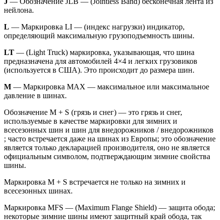
J
— Обозначение JLB — (Jointless Band) бесконечная лента из
нейлона.
L
— Маркировка LI — (индекс нагрузки) индикатор,
определяющий максимальную грузоподъемность шины.
LT
— (Light Truck) маркировка, указывающая, что шина
предназначена для автомобилей 4×4 и легких грузовиков
(используется в США). Это происходит до размера шин.
M
— Маркировка MAX — максимальное или максимальное
давление в шинах.
Обозначение M + S (грязь и снег) — это грязь и снег,
используемые в качестве маркировки для зимних и
всесезонных шин и шин для внедорожников / внедорожников
; часто встречается даже на шинах из Европы; это обозначение
является только декларацией производителя, оно не является
официальным символом, подтверждающим зимние свойства
шины.
Маркировка M + S встречается не только на зимних и
всесезонных шинах.
Маркировка MFS — (Maximum Flange Shield) — защита обода;
некоторые зимние шины имеют защитный край обода, так