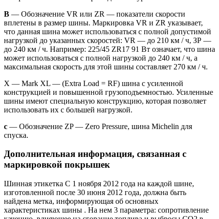
В
— Обозначение VR или ZR — показатели скорости
вплетены в размер шины. Маркировка VR и ZR указывает,
что данная шина может использоваться с полной допустимой
нагрузкой до указанных скоростей: VR — до 210 км / ч, ЗР —
до 240 км / ч. Например: 225/45 ZR17 91 Вт означает, что шина
может использоваться с полной нагрузкой до 240 км / ч, а
максимальная скорость для этой шины составляет 270 км / ч.
X — Mark XL — (Extra Load = RF) шина с усиленной
конструкцией и повышенной грузоподъемностью. Усиленные
шины имеют специальную конструкцию, которая позволяет
использовать их с большей нагрузкой.
с
— Обозначение ZP — Zero Pressure, шина Michelin для
спуска.
Дополнительная информация, связанная с
маркировкой покрышек
Шинная этикетка С 1 ноября 2012 года на каждой шине,
изготовленной после 30 июня 2012 года, должна быть
найдена метка, информирующая об основных
характеристиках шины . На нем 3 параметра: сопротивление
качению, влияющее на сгорание топлива и выбросы CO2 в