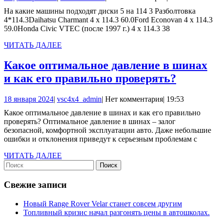
машины
декабря
На какие машины подходят диски 5 на 114 3 Разболтовка
подходят
2023
4*114.3Daihatsu Charmant 4 x 114.3 60.0Ford Econovan 4 x 114.3
диски
59.0Honda Civic VTEC (после 1997 г.) 4 x 114.3 38
5
ЧИТАТЬ
ЧИТАТЬ ДАЛЕЕ
на
ДАЛЕЕ
Какое оптимальное давление в шинах
114
Какое
и как его правильно проверять?
3
оптима
18
vsc4x4_admin
18 января 2024
|
vsc4x4_admin
|
Нет комментария
|
19:53
давлен
января
Какое оптимальное давление в шинах и как его правильно
в
2024
проверять? Оптимальное давление в шинах – залог
шинах
безопасной, комфортной эксплуатации авто. Даже небольшие
ошибки и отклонения приведут к серьезным проблемам с
и
как
ЧИТАТЬ
ЧИТАТЬ ДАЛЕЕ
Найти:
ДАЛЕЕ
его
правил
Свежие записи
провер
Новый Range Rover Velar станет совсем другим
Топливный кризис начал разгонять цены в автошколах.