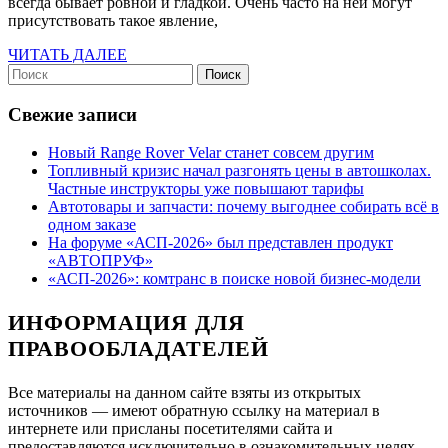
работает
всегда бывает ровной и гладкой. Очень часто на ней могут
присутствовать такое явление,
и
из
ЧИТАТЬ
ЧИТАТЬ ДАЛЕЕ
Найти:
ДАЛЕЕ
чего
состоит
Свежие записи
Новый Range Rover Velar станет совсем другим
Топливный кризис начал разгонять цены в автошколах.
Частные инструкторы уже повышают тарифы
Автотовары и запчасти: почему выгоднее собирать всё в
одном заказе
На форуме «АСП-2026» был представлен продукт
«АВТОПРУФ»
«АСП-2026»: комтранс в поиске новой бизнес-модели
ИНФОРМАЦИЯ ДЛЯ
ПРАВООБЛАДАТЕЛЕЙ
Все материалы на данном сайте взяты из открытых
источников — имеют обратную ссылку на материал в
интернете или присланы посетителями сайта и
предоставляются исключительно в ознакомительных целях.