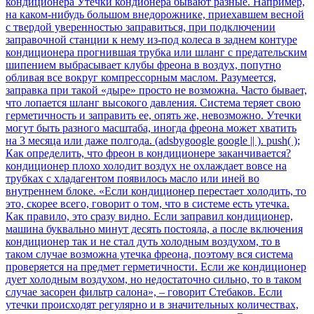
кондиционера Утечки кондионера бывают разные. Например,
на каком-нибудь большом внедорожнике, приехавшем весной
с твердой уверенностью заправиться, при подключении
заправочной станции к нему из-под колеса в заднем контуре
кондиционера прогнившая трубка или шланг с предательским
шипением выбрасывает клубы фреона в воздух, попутно
обливая все вокруг компрессорным маслом. Разумеется,
заправка при такой «дыре» просто не возможна. Часто бывает,
что лопается шланг высокого давления. Система теряет свою
герметичность и заправить ее, опять же, невозможно. Утечки
могут быть разного масштаба, иногда фреона может хватить
на 3 месяца или даже полгода. (adsbygoogle google || ). push( );
Как определить, что фреон в кондиционере заканчивается?
кондиционер плохо холодит воздух не охлаждает вовсе на
трубках с хладагентом появилось масло или иней во
внутреннем блоке. «Если кондиционер перестает холодить, то
это, скорее всего, говорит о том, что в системе есть утечка.
Как правило, это сразу видно. Если заправил кондиционер,
машина буквально минут десять постояла, а после включения
кондиционер так и не стал дуть холодным воздухом, то в
таком случае возможна утечка фреона, поэтому вся система
проверяется на предмет герметичности. Если же кондиционер
дует холодным воздухом, но недостаточно сильно, то в таком
случае засорен фильтр салона», – говорит Стебаков. Если
утечки происходят регулярно и в значительных количествах,