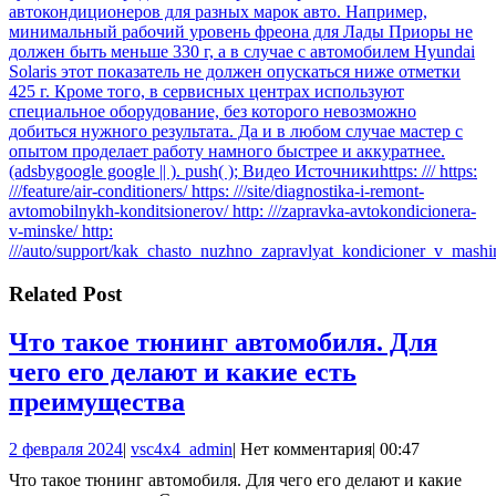
автокондиционеров для разных марок авто. Например,
минимальный рабочий уровень фреона для Лады Приоры не
должен быть меньше 330 г, а в случае с автомобилем Hyundai
Solaris этот показатель не должен опускаться ниже отметки
425 г. Кроме того, в сервисных центрах используют
специальное оборудование, без которого невозможно
добиться нужного результата. Да и в любом случае мастер с
опытом проделает работу намного быстрее и аккуратнее.
(adsbygoogle google || ). push( ); Видео Источникиhttps: /// https:
///feature/air-conditioners/ https: ///site/diagnostika-i-remont-
avtomobilnykh-konditsionerov/ http: ///zapravka-avtokondicionera-
v-minske/ http:
///auto/support/kak_chasto_nuzhno_zapravlyat_kondicioner_v_mashi
Related Post
Что такое тюнинг автомобиля. Для
чего его делают и какие есть
Что
преимущества
такое
2
vsc4x4_admin
2 февраля 2024
|
vsc4x4_admin
|
Нет комментария
|
00:47
тюнинг
февраля
Что такое тюнинг автомобиля. Для чего его делают и какие
автомобиля.
2024