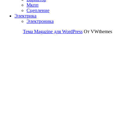
Мкпп
Сцепление
Электрика
Электроника
Тема Magazine для WordPress
От VWthemes
Прокрутить
вверх