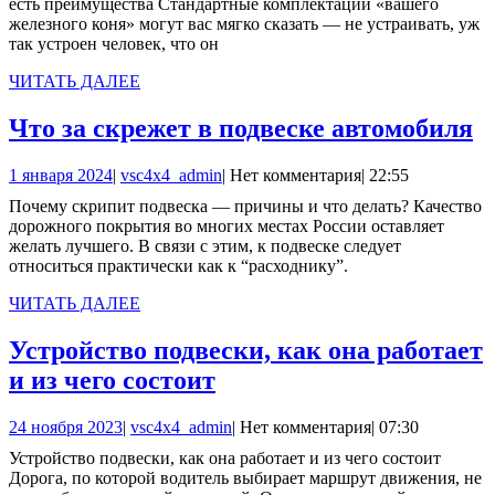
есть преимущества Стандартные комплектации «вашего
Для
железного коня» могут вас мягко сказать — не устраивать, уж
так устроен человек, что он
чего
его
ЧИТАТЬ
ЧИТАТЬ ДАЛЕЕ
ДАЛЕЕ
делают
Ч
Что за скрежет в подвеске автомобиля
и
з
какие
1
vsc4x4_admin
1 января 2024
|
vsc4x4_admin
|
Нет комментария
|
22:55
с
января
есть
Почему скрипит подвеска — причины и что делать? Качество
в
2024
дорожного покрытия во многих местах России оставляет
преимущества
п
желать лучшего. В связи с этим, к подвеске следует
относиться практически как к “расходнику”.
а
ЧИТАТЬ
ЧИТАТЬ ДАЛЕЕ
ДАЛЕЕ
Устройство подвески, как она работает
Устройство
и из чего состоит
подвески,
24
vsc4x4_admin
24 ноября 2023
|
vsc4x4_admin
|
Нет комментария
|
07:30
как
ноября
Устройство подвески, как она работает и из чего состоит
она
2023
Дорога, по которой водитель выбирает маршрут движения, не