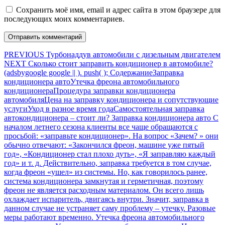
Сохранить моё имя, email и адрес сайта в этом браузере для
последующих моих комментариев.
Навигация
Предыдущая
PREVIOUS
Турбонаддув автомобили с дизельным двигателем
Следующая
запись:
NEXT
Сколько стоит заправить кондиционер в автомобиле?
по
запись:
(adsbygoogle google || ). push( ); СодержаниеЗаправка
записям
кондиционера автоУтечка фреона автомобильного
кондиционераПроцедура заправки кондиционера
автомобиляЦена на заправку кондиционера и сопутствующие
услугиУход в разное время годаСамостоятельная заправка
автокондиционера – стоит ли? Заправка кондиционера авто С
началом летнего сезона клиенты все чаще обращаются с
просьбой: «заправьте кондиционер». На вопрос «Зачем? » они
обычно отвечают: «Закончился фреон, машине уже пятый
год», «Кондиционер стал плохо дуть», «Я заправляю каждый
год» и т. д. Действительно, заправка требуется в том случае,
когда фреон «ушел» из системы. Но, как говорилось ранее,
система кондиционера замкнутая и герметичная, поэтому
фреон не является расходным материалом. Он всего лишь
охлаждает испаритель, двигаясь внутри. Значит, заправка в
данном случае не устраняет саму проблему – утечку. Разовые
меры работают временно. Утечка фреона автомобильного