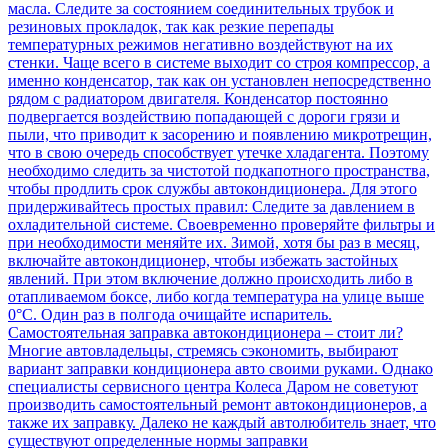
масла. Следите за состоянием соединительных трубок и
резиновых прокладок, так как резкие перепады
температурных режимов негативно воздействуют на их
стенки. Чаще всего в системе выходит со строя компрессор, а
именно конденсатор, так как он установлен непосредственно
рядом с радиатором двигателя. Конденсатор постоянно
подвергается воздействию попадающей с дороги грязи и
пыли, что приводит к засорению и появлению микротрещин,
что в свою очередь способствует утечке хладагента. Поэтому
необходимо следить за чистотой подкапотного пространства,
чтобы продлить срок службы автокондиционера. Для этого
придерживайтесь простых правил: Следите за давлением в
охладительной системе. Своевременно проверяйте фильтры и
при необходимости меняйте их. Зимой, хотя бы раз в месяц,
включайте автокондиционер, чтобы избежать застойных
явлений. При этом включение должно происходить либо в
отапливаемом боксе, либо когда температура на улице выше
0°C. Один раз в полгода очищайте испаритель.
Самостоятельная заправка автокондиционера – стоит ли?
Многие автовладельцы, стремясь сэкономить, выбирают
вариант заправки кондиционера авто своими руками. Однако
специалисты сервисного центра Колеса Даром не советуют
производить самостоятельный ремонт автокондиционеров, а
также их заправку. Далеко не каждый автолюбитель знает, что
существуют определенные нормы заправки