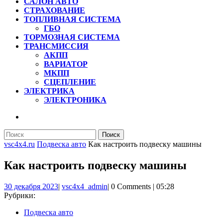
САЛОН АВТО
СТРАХОВАНИЕ
ТОПЛИВНАЯ СИСТЕМА
ГБО
ТОРМОЗНАЯ СИСТЕМА
ТРАНСМИССИЯ
АКПП
ВАРИАТОР
МКПП
СЦЕПЛЕНИЕ
ЭЛЕКТРИКА
ЭЛЕКТРОНИКА
КНОПКА
ЗАКРЫТЬ
Найти:
vsc4x4.ru
Подвеска авто
Как настроить подвеску машины
Как настроить подвеску машины
30
vsc4x4_admin
30 декабря 2023
|
vsc4x4_admin
|
0 Comments
|
05:28
декабря
Рубрики:
2023
Подвеска авто