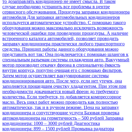
то дозаправлять кондиционер не имеет смысла. В таком
случае необходимо устранить все проблемы в центре
сервисного обслуживания. Процедура заправки кондиционера
автомобиля Для заправки автомобильных кондиционеров
используется автоматическое устройство. С помощью такого
оборудования можно максимально исключить возможность
человеческой ошибки при проведении процедуры. А наличие
встроенного каталога автомобилей, позволяет проводить
заправку кондиционера практически любого транспортного
средства. Принцип работы данного оборудования можно
представить вот так: Она подключается с помощью шлангов к
специальным разъемам системы охлаждения авто. Вакуумный
мотор производит откачку фреона в специальную ёмкость
внутри корпуса, попутно очищая его с помощью фильтров.
Затем мотор осуществляет вакуумирование системы
кондиционирования авто. После чего, если нет утечек, она
заполняется прошедшим очистку хладагентом. При этом при
необходимости докачивается новый фреон до требуемого
количества. Если требуется, то добавляется компрессорное
масло. Весь цикл работ можно проводить как полностью
автоматически, так и в ручном режиме. Цена на заправку
кондиционера и сопутствующие услуги Базовая проверка
автокондиционера на герметичность – 500 рублей Заправка
кондиционера: 1000 – 3000 рублей Диагностика
кондиционера: 899 – 1500 рублей Промывка радиатора