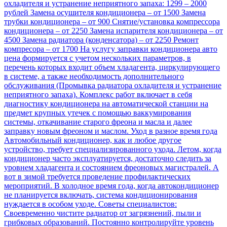
охладителя и устранение неприятного запаха: 1299 – 2000
рублей Замена осушителя кондиционера – от 1500 Замена
трубки кондиционера – от 900 Снятие/установка компрессора
кондиционера – от 2250 Замена испарителя кондиционера – от
4500 Замена радиатора (конденсатора) – от 2250 Ремонт
компресора – от 1700 На услугу заправки кондиционера авто
цена формируется с учетом нескольких параметров, в
перечень которых входит объем хладагента, циркулирующего
в системе, а также необходимость дополнительного
обслуживания (Промывка радиатора охладителя и устранение
неприятного запаха). Комплекс работ включает в себя
диагностику кондиционера на автоматической станции на
предмет крупных утечек с помощью ваккумирования
системы, откачивание старого фреона и масла и далее
заправку новым фреоном и маслом. Уход в разное время года
Автомобильный кондиционер, как и любое другое
устройство, требует специализированного ухода. Летом, когда
кондиционер часто эксплуатируется, достаточно следить за
уровнем хладагента и состоянием фреоновых магистралей. А
вот в зимой требуется проведение профилактических
мероприятий. В холодное время года, когда автокондиционер
не планируется включать, система кондиционирования
нуждается в особом уходе. Советы специалистов:
Своевременно чистите радиатор от загрязнений, пыли и
грибковых образований. Постоянно контролируйте уровень