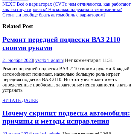
по
Следующая
NEXT
Всё о вариаторах (CVT): чем отличаются, как работают,
записям
запись:
как эксплуатировать? Насколько надежны и экономичны?
Стоит ли вообще брать автомобиль с вариатором?
Related Post
Ремонт передней подвески ВАЗ 2110
Ремонт
своими руками
передней
21
vsc4x4_admin
21 ноября 2023
|
vsc4x4_admin
|
Нет комментария
|
11:31
подвески
ноября
Ремонт передней подвески ВАЗ 2110 своими руками Каждый
ВАЗ
2023
автомобилист понимает, насколько большую роль играет
2110
передняя подвеска ВАЗ 2110. Но этот узел может иметь
определенные проблемы, характерные неисправности, знать и
своими
устранять
руками
ЧИТАТЬ
ЧИТАТЬ ДАЛЕЕ
ДАЛЕЕ
Почему скрипит подвеска автомобиля:
Почему
причины и методы исправления
скрипи
22
vsc4x4_admin
22 марта 2024
|
vsc4x4_admin
|
Нет комментария
|
22:58