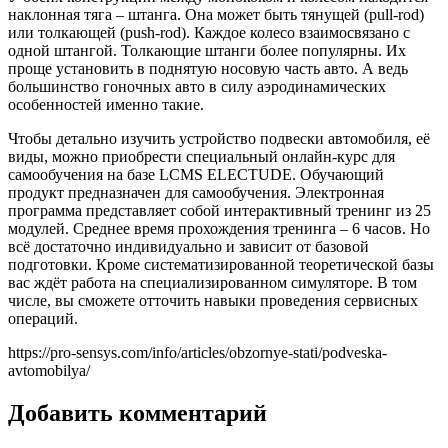
наклонная тяга – штанга. Она может быть тянущей (pull-rod)
или толкающей (push-rod). Каждое колесо взаимосвязано с
одной штангой. Толкающие штанги более популярны. Их
проще установить в поднятую носовую часть авто. А ведь
большинство гоночных авто в силу аэродинамических
особенностей именно такие.
Чтобы детально изучить устройство подвески автомобиля, её
виды, можно приобрести специальный онлайн-курс для
самообучения на базе LCMS ELECTUDE. Обучающий
продукт предназначен для самообучения. Электронная
программа представляет собой интерактивный тренинг из 25
модулей. Среднее время прохождения тренинга – 6 часов. Но
всё достаточно индивидуально и зависит от базовой
подготовки. Кроме систематизированной теоретической базы
вас ждёт работа на специализированном симуляторе. В том
числе, вы сможете отточить навыки проведения сервисных
операций.
https://pro-sensys.com/info/articles/obzornye-stati/podveska-
avtomobilya/
Добавить комментарий