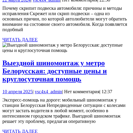
подвес
марта
Почему скрипит подвеска автомобиля: причины и методы
автомо
2024
исправления Скрежет или скрип подвески – одна из
причи
основных причин, по которой автолюбители могут обратить
внимание на состояние своего автомобиля. Когда появляется
и
подобный
методы
ЧИТАТЬ
ЧИТАТЬ ДАЛЕЕ
исправ
ДАЛЕЕ
Выездной шиномонтаж у метро
Белорусская: доступные цены и
Выездной
круглосуточная помощь
шиномонтаж
10
vsc4x4_admin
10 апреля 2025
|
vsc4x4_admin
|
Нет комментария
|
12:37
у
апреля
Экспресс-помощь на дороге: мобильный шиномонтаж у
метро
2025
станции Белорусская Непредвиденные ситуации с колесами
Белорусская:
могут застать водителя в любой момент, особенно в
интенсивном городском трафике. Выездной шиномонтаж
доступные
решает эту проблему, предлагая оперативную
цены
ЧИТАТЬ
ЧИТАТЬ ДАЛЕЕ