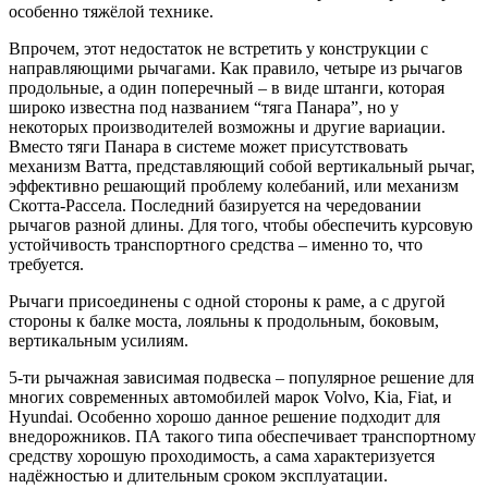
особенно тяжёлой технике.
Впрочем, этот недостаток не встретить у конструкции с
направляющими рычагами. Как правило, четыре из рычагов
продольные, а один поперечный – в виде штанги, которая
широко известна под названием “тяга Панара”, но у
некоторых производителей возможны и другие вариации.
Вместо тяги Панара в системе может присутствовать
механизм Ватта, представляющий собой вертикальный рычаг,
эффективно решающий проблему колебаний, или механизм
Скотта-Рассела. Последний базируется на чередовании
рычагов разной длины. Для того, чтобы обеспечить курсовую
устойчивость транспортного средства – именно то, что
требуется.
Рычаги присоединены с одной стороны к раме, а с другой
стороны к балке моста, лояльны к продольным, боковым,
вертикальным усилиям.
5-ти рычажная зависимая подвеска – популярное решение для
многих современных автомобилей марок Volvo, Kia, Fiat, и
Hyundai. Особенно хорошо данное решение подходит для
внедорожников. ПА такого типа обеспечивает транспортному
средству хорошую проходимость, а сама характеризуется
надёжностью и длительным сроком эксплуатации.