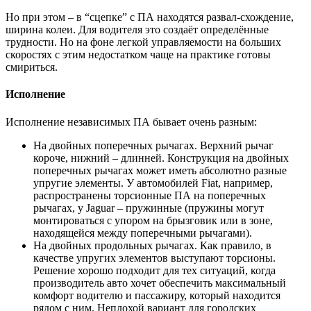
Но при этом – в “сцепке” с ПА находятся развал-схождение,
ширина колеи. Для водителя это создаёт определённые
трудности. Но на фоне легкой управляемости на больших
скоростях с этим недостатком чаще на практике готовы
смириться.
Исполнение
Исполнение независимых ПА бывает очень разным:
На двойных поперечных рычагах. Верхний рычаг
короче, нижний – длинней. Конструкция на двойных
поперечных рычагах может иметь абсолютно разные
упругие элементы. У автомобилей Fiat, например,
распространены торсионные ПА на поперечных
рычагах, у Jaguar – пружинные (пружины могут
монтироваться с упором на брызговик или в зоне,
находящейся между поперечными рычагами).
На двойных продольных рычагах. Как правило, в
качестве упругих элементов выступают торсионы.
Решение хорошо подходит для тех ситуаций, когда
производитель авто хочет обеспечить максимальный
комфорт водителю и пассажиру, который находится
рядом с ним. Неплохой вариант для городских