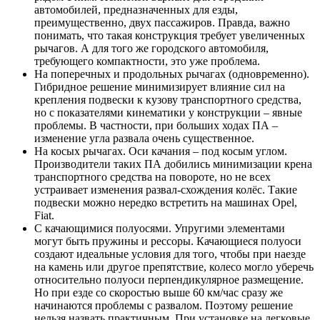
автомобилей, предназначенных для езды,
преимущественно, двух пассажиров. Правда, важно
понимать, что такая конструкция требует увеличенных
рычагов. А для того же городского автомобиля,
требующего компактности, это уже проблема.
На поперечных и продольных рычагах (одновременно).
Гибридное решение минимизирует влияние сил на
крепления подвески к кузову транспортного средства,
но с показателями кинематики у конструкции – явные
проблемы. В частности, при больших ходах ПА –
изменение угла развала очень существенное.
На косых рычагах. Оси качания – под косым углом.
Производители таких ПА добились минимизации крена
транспортного средства на повороте, но не всех
устраивает изменения развал-схождения колёс. Такие
подвески можно нередко встретить на машинах Opel,
Fiat.
С качающимися полуосями. Упругими элементами
могут быть пружины и рессоры. Качающиеся полуоси
создают идеальные условия для того, чтобы при наезде
на камень или другое препятствие, колесо могло уберечь
относительно полуоси перпендикулярное размещение.
Но при езде со скоростью выше 60 км/час сразу же
начинаются проблемы с развалом. Поэтому решение
нельзя назвать практичным. При установке на легковые