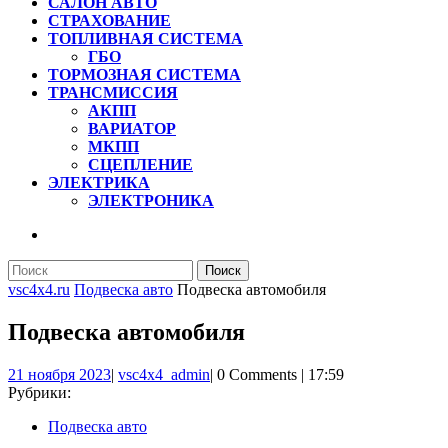
САЛОН АВТО
СТРАХОВАНИЕ
ТОПЛИВНАЯ СИСТЕМА
ГБО
ТОРМОЗНАЯ СИСТЕМА
ТРАНСМИССИЯ
АКПП
ВАРИАТОР
МКПП
СЦЕПЛЕНИЕ
ЭЛЕКТРИКА
ЭЛЕКТРОНИКА
КНОПКА
ЗАКРЫТЬ
Найти:
vsc4x4.ru
Подвеска авто
Подвеска автомобиля
Подвеска автомобиля
21
vsc4x4_admin
21 ноября 2023
|
vsc4x4_admin
|
0 Comments
|
17:59
ноября
Рубрики:
2023
Подвеска авто