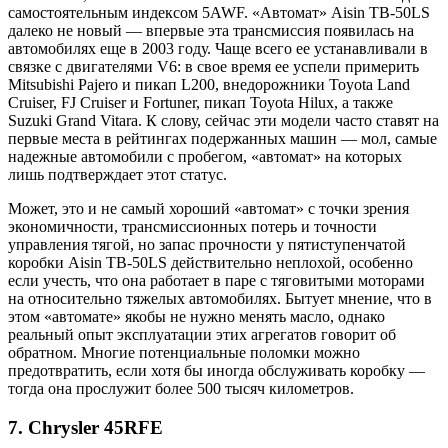
самостоятельным индексом 5AWF. «Автомат» Aisin TB-50LS
далеко не новый — впервые эта трансмиссия появилась на
автомобилях еще в 2003 году. Чаще всего ее устанавливали в
связке с двигателями V6: в свое время ее успели примерить
Mitsubishi Pajero и пикап L200, внедорожники Toyota Land
Cruiser, FJ Cruiser и Fortuner, пикап Toyota Hilux, а также
Suzuki Grand Vitara. К слову, сейчас эти модели часто ставят на
первые места в рейтингах подержанных машин — мол, самые
надежные автомобили с пробегом, «автомат» на которых
лишь подтверждает этот статус.
Может, это и не самый хороший «автомат» с точки зрения
экономичности, трансмиссионных потерь и точности
управления тягой, но запас прочности у пятиступенчатой
коробки Aisin TB-50LS действительно неплохой, особенно
если учесть, что она работает в паре с тяговитыми моторами
на относительно тяжелых автомобилях. Бытует мнение, что в
этом «автомате» якобы не нужно менять масло, однако
реальный опыт эксплуатации этих агрегатов говорит об
обратном. Многие потенциальные поломки можно
предотвратить, если хотя бы иногда обслуживать коробку —
тогда она прослужит более 500 тысяч километров.
7. Chrysler 45RFE