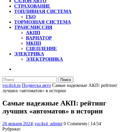
САЛОН АВТО
СТРАХОВАНИЕ
ТОПЛИВНАЯ СИСТЕМА
ГБО
ТОРМОЗНАЯ СИСТЕМА
ТРАНСМИССИЯ
АКПП
ВАРИАТОР
МКПП
СЦЕПЛЕНИЕ
ЭЛЕКТРИКА
ЭЛЕКТРОНИКА
КНОПКА
ЗАКРЫТЬ
Найти:
vsc4x4.ru
Подвеска авто
Самые надежные АКП: рейтинг
лучших «автоматов» в истории
Самые надежные АКП: рейтинг
лучших «автоматов» в истории
26
vsc4x4_admin
26 января 2024
|
vsc4x4_admin
|
0 Comments
|
14:54
января
Рубрики: