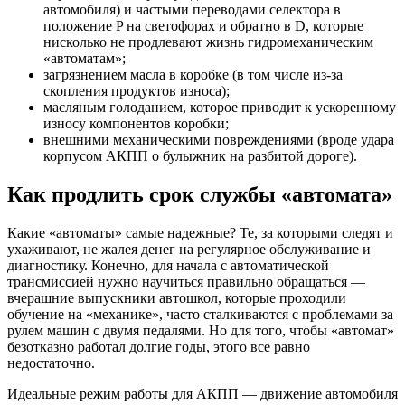
автомобиля) и частыми переводами селектора в
положение P на светофорах и обратно в D, которые
нисколько не продлевают жизнь гидромеханическим
«автоматам»;
загрязнением масла в коробке (в том числе из-за
скопления продуктов износа);
масляным голоданием, которое приводит к ускоренному
износу компонентов коробки;
внешними механическими повреждениями (вроде удара
корпусом АКПП о булыжник на разбитой дороге).
Как продлить срок службы «автомата»
Какие «автоматы» самые надежные? Те, за которыми следят и
ухаживают, не жалея денег на регулярное обслуживание и
диагностику. Конечно, для начала с автоматической
трансмиссией нужно научиться правильно обращаться —
вчерашние выпускники автошкол, которые проходили
обучение на «механике», часто сталкиваются с проблемами за
рулем машин с двумя педалями. Но для того, чтобы «автомат»
безотказно работал долгие годы, этого все равно
недостаточно.
Идеальные режим работы для АКПП — движение автомобиля