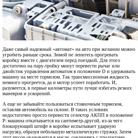
Даже самый надежный «автомат» на авто при желании можно
угробить раньше срока. Зимой не ленитесь прогревать
коробку вместе с двигателем перед поездкой. Для этого
достаточно на пару-тройку минут перевести рычаг или
джойстик управления автоматом в положение D и удерживать
машину на месте тормозом. Так трансмиссионная жидкость
немного прогреется, да и мотор успеет поработать. И,
разумеется, в первые километры пути лучше избегать резких
маневров и ускорений.
А еще не забывайте пользоваться стояночным тормозом,
оставляя автомобиль на склоне. В таких условиях
недостаточно просто перевести селектор АКПП в положение
P: машина откатывается на сантиметр-другой, из-за чего
блокирующий штифт в коробке испытывает ударную
нагрузку, образуя небольшую металлическую стружку. Затем
этот мусор оказывается в масле, соединяясь с продуктами