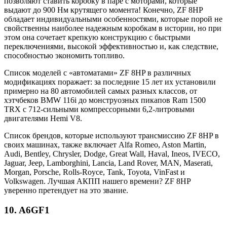
позволяют ставить коробку в паре с моторами, которые
выдают до 900 Нм крутящего момента! Конечно, ZF 8HP
обладает индивидуальными особенностями, которые порой не
свойственны наиболее надежным коробкам в истории, но при
этом она сочетает крепкую конструкцию с быстрыми
переключениями, высокой эффективностью и, как следствие,
способностью экономить топливо.
Список моделей с «автоматами» ZF 8HP в различных
модификациях поражает: за последние 15 лет их установили
примерно на 80 автомобилей самых разных классов, от
хэтчбеков BMW 116i до монструозных пикапов Ram 1500
TRX с 712-сильными компрессорными 6,2-литровыми
двигателями Hemi V8.
Список брендов, которые используют трансмиссию ZF 8HP в
своих машинах, также включает Alfa Romeo, Aston Martin,
Audi, Bentley, Chrysler, Dodge, Great Wall, Haval, Ineos, IVECO,
Jaguar, Jeep, Lamborghini, Lancia, Land Rover, MAN, Maserati,
Morgan, Porsche, Rolls-Royce, Tank, Toyota, VinFast и
Volkswagen. Лучшая АКПП нашего времени? ZF 8HP
уверенно претендует на это звание.
10.
A6GF1