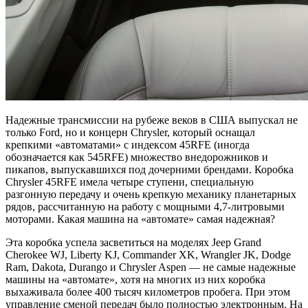
Надежные трансмиссии на рубеже веков в США выпускал не
только Ford, но и концерн Chrysler, который оснащал
крепкими «автоматами» с индексом 45RFE (иногда
обозначается как 545RFE) множество внедорожников и
пикапов, выпускавшихся под дочерними брендами. Коробка
Chrysler 45RFE имела четыре ступени, специальную
разгонную передачу и очень крепкую механику планетарных
рядов, рассчитанную на работу с мощными 4,7-литровыми
моторами. Какая машина на «автомате» самая надежная?
Эта коробка успела засветиться на моделях Jeep Grand
Cherokee WJ, Liberty KJ, Commander XK, Wrangler JK, Dodge
Ram, Dakota, Durango и Chrysler Aspen — не самые надежные
машины на «автомате», хотя на многих из них коробка
выхаживала более 400 тысяч километров пробега. При этом
управление сменой передач было полностью электронным. На