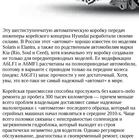
Эту шестиступенчатую автоматическую коробку передач
инженеры корейского концерна Hyundai разработали своими
силами. В России этот «автомат» хорошо известен по моделям
Solaris и Elantra, а также по родственным автомобилям марки
Kia (Rio, Soul и Сeed), хотя изначально эту коробку создавали
не только для переднеприводных моделей. Ее модификации
A6LF1 и A6MF1 рассчитаны на полноприводные автомобили,
поэтому в варианте с приводом только на передние колеса
(индекс A6GF1) запас прочности у нее достаточный. Хотя,
увы, это все-таки не самый надежный «автомат» в мире.
Корейская трансмиссия способна прослужить без какого-либо
ремонта до пробега 300 тысяч километров — причем меньше
всего проблем владельцам доставляют самые надежные
малолитражки с «автоматом» последнего образца, который на
серийных машинах начал появляться в середине 2010-х. Чаще
всего поломки связаны с неисправностью соленоидов и
загрязнением гидроблока, который выходит из строя
практически незаметно для водителя. Однако регулярное
обслуживание, диагностика и своевременный ремонт, скорее