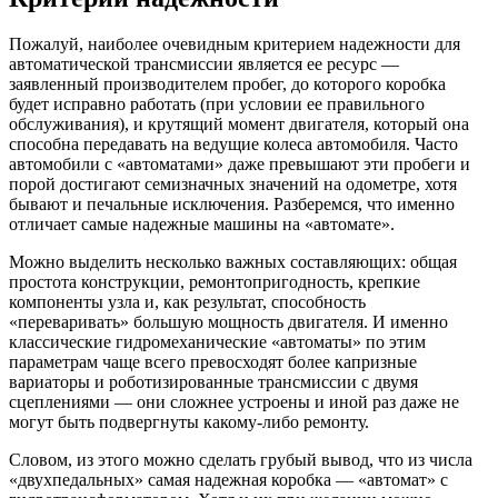
Пожалуй, наиболее очевидным критерием надежности для
автоматической трансмиссии является ее ресурс —
заявленный производителем пробег, до которого коробка
будет исправно работать (при условии ее правильного
обслуживания), и крутящий момент двигателя, который она
способна передавать на ведущие колеса автомобиля. Часто
автомобили с «автоматами» даже превышают эти пробеги и
порой достигают семизначных значений на одометре, хотя
бывают и печальные исключения. Разберемся, что именно
отличает самые надежные машины на «автомате».
Можно выделить несколько важных составляющих: общая
простота конструкции, ремонтопригодность, крепкие
компоненты узла и, как результат, способность
«переваривать» большую мощность двигателя. И именно
классические гидромеханические «автоматы» по этим
параметрам чаще всего превосходят более капризные
вариаторы и роботизированные трансмиссии с двумя
сцеплениями — они сложнее устроены и иной раз даже не
могут быть подвергнуты какому-либо ремонту.
Словом, из этого можно сделать грубый вывод, что из числа
«двухпедальных» самая надежная коробка — «автомат» с