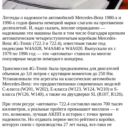
Легенды о надежности автомобилей Mercedes-Benz 1980-х и
1990-х годов фанаты немецкой марки слагали на протяжении
десятилетий. И, надо сказать, вполне оправданно —
надежными эти машины были в том числе благодаря крепким
автоматическим четырехступенчатым коробкам Mercedes-
Benz 4G-Tronic (722.3 и 722.4), известным также под
индексами W4A028, W4A040 и W4A020. Выпускали их с
1979 по 1996 год — эти «автоматы» ставили на многие
популярные модели немецкого концерна.
Трансмиссия 4G-Tronic была предназначена для двигателей
объемом до 3,0 литров с крутящим моментом до 250 Нм.
Устанавливали эти агрегаты на классические автомобили
Mercedes-Benz: это предшественники современных моделей
C-класса (W201, W202), E-класса (W123, W124, W210) и S-
класса (W126, W140), а также на двухдверки SL (R107, R126).
При этом ресурс «автомата» 722.4 составлял около 700 тысяч
километров, а реальные пробеги превышают миллион — и
это, возможно, лучшая АКПП в истории с точки зрения
надежности. Но отдавать первое место рейтинга коробке,
которую сняли с производства 27 лет назад, все-таки не