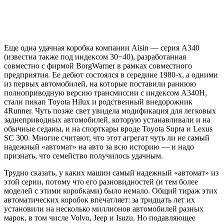
Еще одна удачная коробка компании Aisin — серия A340
(известна также под индексом 30−40), разработанная
совместно с фирмой BorgWarner в рамках совместного
предприятия. Ее дебют состоялся в середине 1980-х, а одними
из первых автомобилей, на которые поставили раннюю
полноприводную версию трансмиссии с индексом А340H,
стали пикап Toyota Hilux и родственный внедорожник
4Runner. Чуть позже свет увидела модификация для легковых
заднеприводных автомобилей, которую устанавливали и на
обычные седаны, и на спорткары вроде Toyota Supra и Lexus
SC 300. Многие считают, что этот агрегат чуть ли не самый
надежный «автомат» на авто за всю историю — и надо
признать, что семейство получилось удачным.
Трудно сказать, у каких машин самый надежный «автомат» из
этой серии, потому что его разновидностей (и тем более
моделей с этими коробками) было немало. Общий тираж этих
автоматических коробок впечатляет: за тридцать лет их
установили на несколько миллионов автомобилей разных
марок, в том числе Volvo, Jeep и Isuzu. Но подавляющее