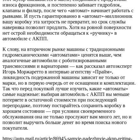
износа фрикционов, и постепенно забивает гидроблок,
клапаны и фильтр, после чего «автомат» начинает работать с
рывками. И пусть гарантированно в «автомат»-миллионник
вашу коробку эта хитрость не превратит, но срок службы
наверняка позволит продлить. Хотя на ровной поверхности
нет острой необходимости обращаться к «ручнику» в
автомобиле с АКПП.
К слову, на вторичном рынке машины с традиционными
гидромеханическими «автоматами» ценятся выше, чем
аналогичные автомобили с роботизированными
трансмиссиями и вариаторами — как рассказал автоэксперт
Игорь Моржаретто в интервью агентству «Прайм»,
ликвидность подержанной машины зависит не только от
марки, но в первую очередь от ее оснащения и комплектации.
Так что перед покупкой лучше изучить, какие «автоматы»
самые надежные: выбирая автомобиль с АКПП вы меньше
потеряете в остаточной стоимости при последующей
перепродаже, поэтому постарайтесь сохранить коробку в
хорошем состоянии — при условии своевременного
обслуживания она не только прослужит вам много лет, но и
позволит выручить больше денег во время поиска нового
покупателя.
https://auto.mail.ru/article/86945-samyie-nadezhnyie-akpp-rejting-