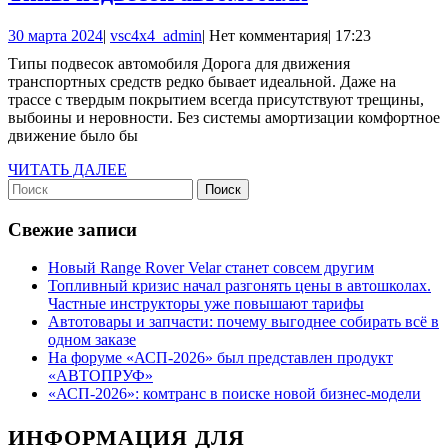
подвесок
30
vsc4x4_admin
30 марта 2024
|
vsc4x4_admin
|
Нет комментария
|
17:23
автомобиля
марта
Типы подвесок автомобиля Дорога для движения
2024
транспортных средств редко бывает идеальной. Даже на
трассе с твердым покрытием всегда присутствуют трещины,
выбоины и неровности. Без системы амортизации комфортное
движение было бы
ЧИТАТЬ
ЧИТАТЬ ДАЛЕЕ
Найти:
ДАЛЕЕ
Свежие записи
Новый Range Rover Velar станет совсем другим
Топливный кризис начал разгонять цены в автошколах.
Частные инструкторы уже повышают тарифы
Автотовары и запчасти: почему выгоднее собирать всё в
одном заказе
На форуме «АСП-2026» был представлен продукт
«АВТОПРУФ»
«АСП-2026»: комтранс в поиске новой бизнес-модели
ИНФОРМАЦИЯ ДЛЯ