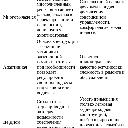
Совершенный вариант
многочисленных
двухрычажки для
рычагов и сайлент-
достижения
блоков, сложная в
Многорычажная
совершенной
проектировании и
управляемости,
исполнении,
комфортная легковая
дополняется
подвеска.
амортизаторами.
Основа конструкции
– сочетание
механики и
электронной
Отличное
начинки, которая
индивидуальное
Адаптивная
при необходимости
качество регулировки,
позволяет
сложность в ремонте и
регулировать
обслуживании.
свойства подвески
под условия или
водителя.
Узость применения
Создана для
(только легковая
заднеприводных
заднеприводная
авто для
конструкция),
возможности
несбалансированное
Де Дион
обеспечения
поведение автомобиля
независимости оси