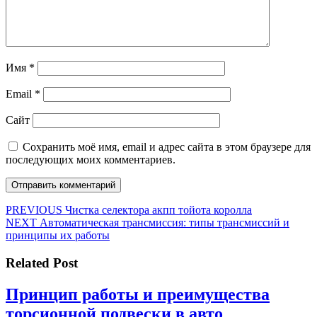
Имя
*
Email
*
Сайт
Сохранить моё имя, email и адрес сайта в этом браузере для
последующих моих комментариев.
Навигация
Предыдущая
PREVIOUS
Чистка селектора акпп тойота королла
Следующая
запись:
NEXT
Автоматическая трансмиссия: типы трансмиссий и
по
запись:
принципы их работы
записям
Related Post
Принцип работы и преимущества
Принцип
торсионной подвески в авто