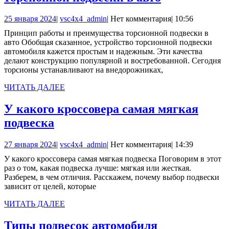
работы
25
vsc4x4_admin
25 января 2024
|
vsc4x4_admin
|
Нет комментария
|
10:56
и
января
Принцип работы и преимущества торсионной подвески в
преимущест
2024
авто Обобщая сказанное, устройство торсионной подвески
торсионной
автомобиля кажется простым и надежным. Эти качества
делают конструкцию популярной и востребованной. Сегодня
подвески
торсионы устанавливают на внедорожниках,
в
ЧИТАТЬ
ЧИТАТЬ ДАЛЕЕ
авто
ДАЛЕЕ
У какого кроссовера самая мягкая
У
подвеска
какого
27
vsc4x4_admin
27 января 2024
|
vsc4x4_admin
|
Нет комментария
|
14:39
кроссовера
января
У какого кроссовера самая мягкая подвеска Поговорим в этот
самая
2024
раз о том, какая подвеска лучше: мягкая или жесткая.
мягкая
Разберем, в чем отличия. Расскажем, почему выбор подвески
зависит от целей, которые
подвеска
ЧИТАТЬ
ЧИТАТЬ ДАЛЕЕ
ДАЛЕЕ
Типы
Типы подвесок автомобиля