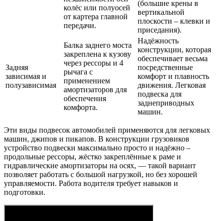
(большие крены в
колёс или полуосей
вертикальной
от картера главной
плоскости – клевки и
передачи.
приседания).
Надёжность
Балка заднего моста
конструкции, которая
закреплена к кузову
обеспечивает весьма
через рессоры и 4
Задняя
посредственные
рычага с
зависимая и
комфорт и плавность
применением
полузависимая
движения. Легковая
амортизаторов для
подвеска для
обеспечения
заднеприводных
комфорта.
машин.
Эти виды подвесок автомобилей применяются для легковых
машин, джипов и пикапов. В конструкции грузовиков
устройство подвески максимально просто и надёжно –
продольные рессоры, жёстко закреплённые к раме и
гидравлические амортизаторы на осях, — такой вариант
позволяет работать с большой нагрузкой, но без хорошей
управляемости. Работа водителя требует навыков и
подготовки.