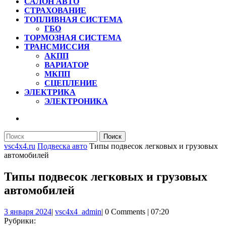
САЛОН АВТО
СТРАХОВАНИЕ
ТОПЛИВНАЯ СИСТЕМА
ГБО
ТОРМОЗНАЯ СИСТЕМА
ТРАНСМИССИЯ
АКПП
ВАРИАТОР
МКПП
СЦЕПЛЕНИЕ
ЭЛЕКТРИКА
ЭЛЕКТРОНИКА
КНОПКА
ЗАКРЫТЬ
Найти:
vsc4x4.ru
Подвеска авто
Типы подвесок легковых и грузовых
автомобилей
Типы подвесок легковых и грузовых
автомобилей
3
vsc4x4_admin
3 января 2024
|
vsc4x4_admin
|
0 Comments
|
07:20
января
Рубрики: