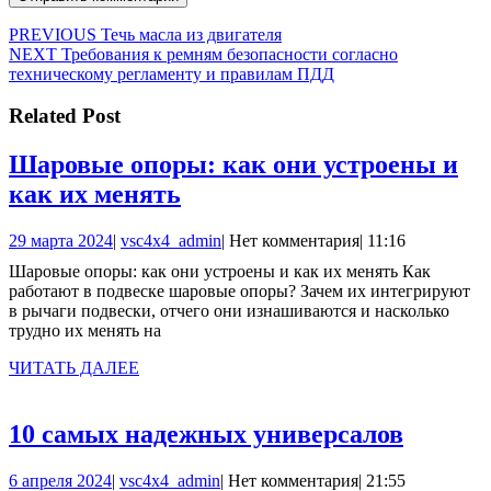
Навигация
Предыдущая
PREVIOUS
Течь масла из двигателя
Следующая
запись:
NEXT
Требования к ремням безопасности согласно
по
запись:
техническому регламенту и правилам ПДД
записям
Related Post
Шаровые опоры: как они устроены и
Шаровые
как их менять
опоры:
29
vsc4x4_admin
29 марта 2024
|
vsc4x4_admin
|
Нет комментария
|
11:16
как
марта
Шаровые опоры: как они устроены и как их менять Как
они
2024
работают в подвеске шаровые опоры? Зачем их интегрируют
устроены
в рычаги подвески, отчего они изнашиваются и насколько
трудно их менять на
и
как
ЧИТАТЬ
ЧИТАТЬ ДАЛЕЕ
ДАЛЕЕ
их
менять
10
10 самых надежных универсалов
самых
6
vsc4x4_admin
6 апреля 2024
|
vsc4x4_admin
|
Нет комментария
|
21:55