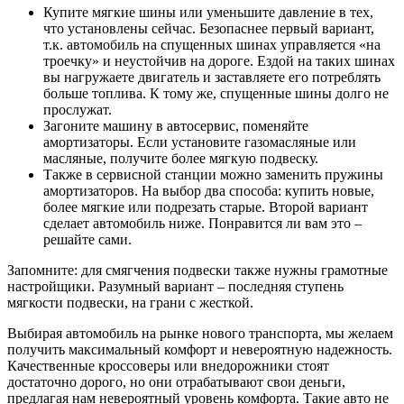
Купите мягкие шины или уменьшите давление в тех,
что установлены сейчас. Безопаснее первый вариант,
т.к. автомобиль на спущенных шинах управляется «на
троечку» и неустойчив на дороге. Ездой на таких шинах
вы нагружаете двигатель и заставляете его потреблять
больше топлива. К тому же, спущенные шины долго не
прослужат.
Загоните машину в автосервис, поменяйте
амортизаторы. Если установите газомасляные или
масляные, получите более мягкую подвеску.
Также в сервисной станции можно заменить пружины
амортизаторов. На выбор два способа: купить новые,
более мягкие или подрезать старые. Второй вариант
сделает автомобиль ниже. Понравится ли вам это –
решайте сами.
Запомните: для смягчения подвески также нужны грамотные
настройщики. Разумный вариант – последняя ступень
мягкости подвески, на грани с жесткой.
Выбирая автомобиль на рынке нового транспорта, мы желаем
получить максимальный комфорт и невероятную надежность.
Качественные кроссоверы или внедорожники стоят
достаточно дорого, но они отрабатывают свои деньги,
предлагая нам невероятный уровень комфорта. Такие авто не