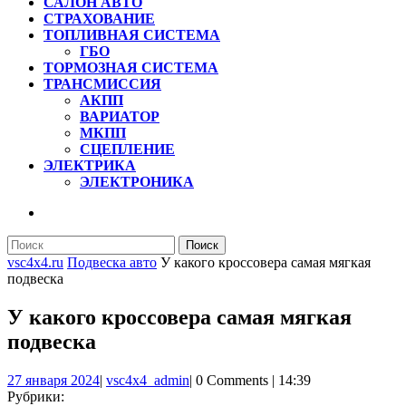
САЛОН АВТО
СТРАХОВАНИЕ
ТОПЛИВНАЯ СИСТЕМА
ГБО
ТОРМОЗНАЯ СИСТЕМА
ТРАНСМИССИЯ
АКПП
ВАРИАТОР
МКПП
СЦЕПЛЕНИЕ
ЭЛЕКТРИКА
ЭЛЕКТРОНИКА
КНОПКА
ЗАКРЫТЬ
Найти:
vsc4x4.ru
Подвеска авто
У какого кроссовера самая мягкая
подвеска
У какого кроссовера самая мягкая
подвеска
27
vsc4x4_admin
27 января 2024
|
vsc4x4_admin
|
0 Comments
|
14:39
января
Рубрики: