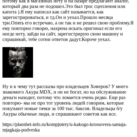
потому как в магазинах нету и на базаре предлагают аналог,
который два раза не подошел.Это был трос сцепления или
капота ).Я ему написал как сайт называется, как
зарегистрироваться, и тд.Он и уехал.Прошло месяца
три.Опять его встречаю, а он так и не решил свою проблему.Я
ему повторно говорю, нахрена искать оригинал если его
нигде нету, зайди на сайт, зарегистрирую свою машину и
спрашивай, тебе сотни ответов дадут.Короче уехал.
Ну и к чему тут рассказы про владельцев Ховеров? У моего
знакомого Акура MDX, и он не богат, но на обслуживание
деньги находит, потому что ломается очень редко. Еще раз
повторю- мы не про тот уровень людей говорим, которые
покупают новые тачки за 100 тыс. баксов. Владельцы б/у
Акуры обычные люди, и спрашивают советов как все.
https://planshet-info.ru/kompjutery/u-kakogo-krossovera-samaja-
mjagkaja-podveska