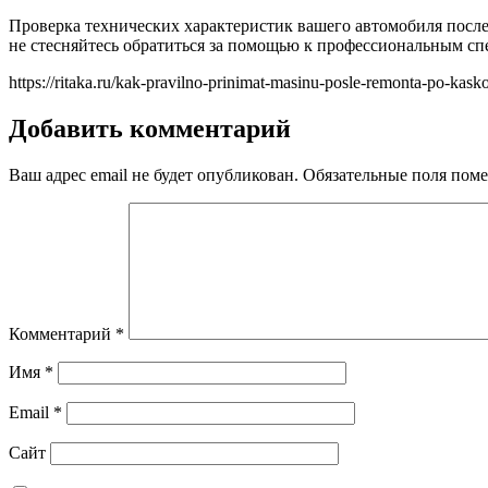
Проверка технических характеристик вашего автомобиля после
не стесняйтесь обратиться за помощью к профессиональным сп
https://ritaka.ru/kak-pravilno-prinimat-masinu-posle-remonta-po-kasko
Добавить комментарий
Ваш адрес email не будет опубликован.
Обязательные поля пом
Комментарий
*
Имя
*
Email
*
Сайт