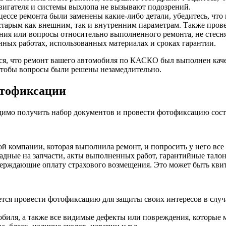
двигателя и системы выхлопа не вызывают подозрений.
оцессе ремонта были заменены какие-либо детали, убедитесь, чт
 старым как внешним, так и внутренним параметрам. Также прове
ения или вопросы относительно выполненного ремонта, не стесн
ых работах, использованных материалах и сроках гарантии.
ся, что ремонт вашего автомобиля по КАСКО был выполнен каче
 чтобы вопросы были решены незамедлительно.
отофиксации
димо получить набор документов и провести фотофиксацию сост
вой компании, которая выполнила ремонт, и попросить у него 
ладные на запчасти, акты выполненных работ, гарантийные талон
ерждающие оплату страхового возмещения. Это может быть квит
ется провести фотофиксацию для защиты своих интересов в слу
обиля, а также все видимые дефекты или повреждения, которые