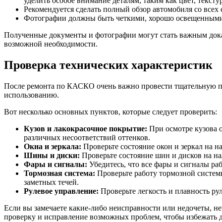
уделить особое внимание деталям, таким как цвет, текстур
Рекомендуется сделать полный обзор автомобиля со всех 
Фотографии должны быть четкими, хорошо освещенными 
Полученные документы и фотографии могут стать важным доказ
возможной необходимости.
Проверка технических характеристик
После ремонта по КАСКО очень важно провести тщательную про
использованию.
Вот несколько основных пунктов, которые следует проверить:
Кузов и лакокрасочное покрытие:
При осмотре кузова о
различных несоответствий оттенков.
Окна и зеркала:
Проверьте состояние окон и зеркал на на
Шины и диски:
Проверьте состояние шин и дисков на на
Фары и сигналы:
Убедитесь, что все фары и сигналы раб
Тормозная система:
Проверьте работу тормозной систем
заметных течей.
Рулевое управление:
Проверьте легкость и плавность ру
Если вы замечаете какие-либо неисправности или недочеты, н
проверку и исправление возможных проблем, чтобы избежать 