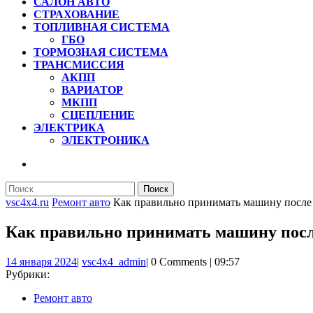
САЛОН АВТО
СТРАХОВАНИЕ
ТОПЛИВНАЯ СИСТЕМА
ГБО
ТОРМОЗНАЯ СИСТЕМА
ТРАНСМИССИЯ
АКПП
ВАРИАТОР
МКПП
СЦЕПЛЕНИЕ
ЭЛЕКТРИКА
ЭЛЕКТРОНИКА
КНОПКА
ЗАКРЫТЬ
Найти:
vsc4x4.ru
Ремонт авто
Как правильно принимать машину после 
Как правильно принимать машину посл
14
vsc4x4_admin
14 января 2024
|
vsc4x4_admin
|
0 Comments
|
09:57
января
Рубрики:
2024
Ремонт авто