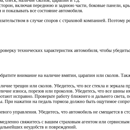
а, блеск, наличие сколов, царапин и т.д.
сторон, включая переднюю и заднюю части, боковые панели, крыш
и показывать все состояние автомобиля.
ательством в случае споров с страховой компанией. Поэтому ре
верку технических характеристик автомобиля, чтобы убедиться
братите внимание на наличие вмятин, царапин или сколов. Такж
личие трещин или сколов. Убедитесь, что все стекла и зеркала 
личие износа, порезов или проколов. Убедитесь, что все шины 
отают исправно. Проверьте работу ближнего и дальнего света, п
ы. При нажатии на педаль тормоза должно быть ощутимое сопро
левого управления. Убедитесь, что автомобиль не смещается в с
емедленно свяжитесь с вашим страховым агентом или сервисным
дальнейших неудобств и повреждений.