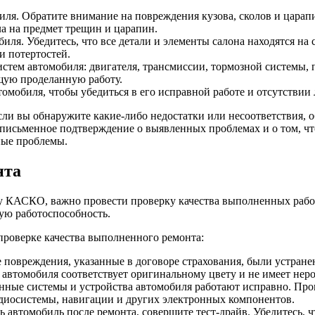
ля. Обратите внимание на повреждения кузова, сколов и царапин
а на предмет трещин и царапин.
иля. Убедитесь, что все детали и элементы салона находятся на
и потертостей.
стем автомобиля: двигателя, трансмиссии, тормозной системы, 
щую проделанную работу.
томобиля, чтобы убедиться в его исправной работе и отсутствии
и вы обнаружите какие-либо недостатки или несоответствия, об
исьменное подтверждение о выявленных проблемах и о том, что 
ные проблемы.
нта
у КАСКО, важно провести проверку качества выполненных работ
ую работоспособность.
проверке качества выполненного ремонта:
се повреждения, указанные в договоре страхования, были устран
а автомобиля соответствует оригинальному цвету и не имеет нер
ронные системы и устройства автомобиля работают исправно. Про
удиосистемы, навигации и других электронных компонентов.
ь автомобиль после ремонта, совершите тест-драйв. Убедитесь, ч