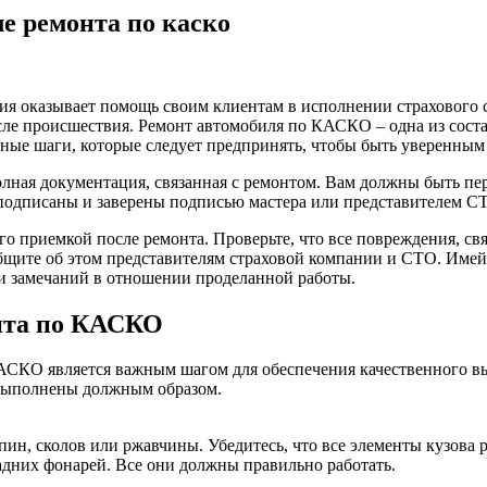
е ремонта по каско
ия оказывает помощь своим клиентам в исполнении страхового 
сле происшествия. Ремонт автомобиля по КАСКО – одна из соста
вные шаги, которые следует предпринять, чтобы быть уверенным
лная документация, связанная с ремонтом. Вам должны быть пер
 подписаны и заверены подписью мастера или представителем СТ
го приемкой после ремонта. Проверьте, что все повреждения, с
щите об этом представителям страховой компании и СТО. Имейте
 и замечаний в отношении проделанной работы.
нта по КАСКО
КАСКО является важным шагом для обеспечения качественного 
 выполнены должным образом.
ин, сколов или ржавчины. Убедитесь, что все элементы кузова р
адних фонарей. Все они должны правильно работать.