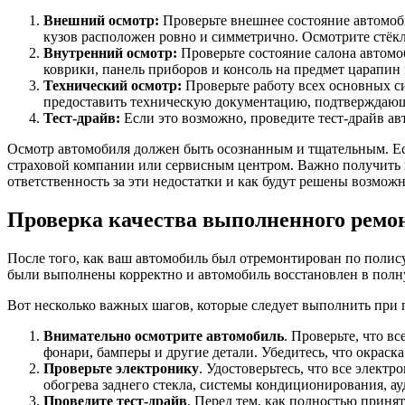
Внешний осмотр:
Проверьте внешнее состояние автомоби
кузов расположен ровно и симметрично. Осмотрите стёкл
Внутренний осмотр:
Проверьте состояние салона автомоб
коврики, панель приборов и консоль на предмет царапин 
Технический осмотр:
Проверьте работу всех основных си
предоставить техническую документацию, подтверждаю
Тест-драйв:
Если это возможно, проведите тест-драйв ав
Осмотр автомобиля должен быть осознанным и тщательным. Есл
страховой компании или сервисным центром. Важно получить п
ответственность за эти недостатки и как будут решены возмож
Проверка качества выполненного ремо
После того, как ваш автомобиль был отремонтирован по полис
были выполнены корректно и автомобиль восстановлен в полн
Вот несколько важных шагов, которые следует выполнить при 
Внимательно осмотрите автомобиль
. Проверьте, что в
фонари, бамперы и другие детали. Убедитесь, что окраск
Проверьте электронику
. Удостоверьтесь, что все элект
обогрева заднего стекла, системы кондиционирования, а
Проведите тест-драйв
. Перед тем, как полностью принят