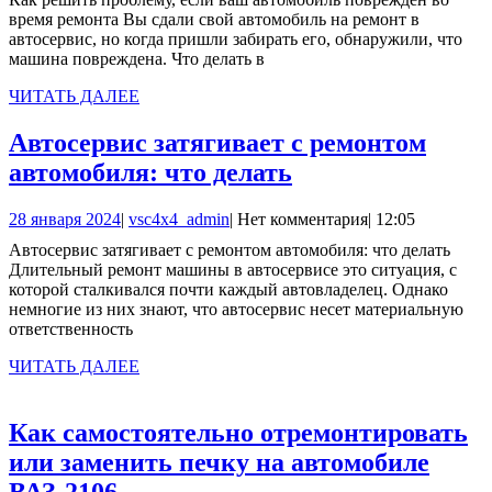
если
2023
время ремонта Вы сдали свой автомобиль на ремонт в
ваш
автосервис, но когда пришли забирать его, обнаружили, что
машина повреждена. Что делать в
автомобиль
поврежден
ЧИТАТЬ
ЧИТАТЬ ДАЛЕЕ
ДАЛЕЕ
во
Автосервис затягивает с ремонтом
время
Автосервис
автомобиля: что делать
ремонта
затягивает
28
vsc4x4_admin
28 января 2024
|
vsc4x4_admin
|
Нет комментария
|
12:05
с
января
Автосервис затягивает с ремонтом автомобиля: что делать
ремонтом
2024
Длительный ремонт машины в автосервисе это ситуация, с
автомобиля:
которой сталкивался почти каждый автовладелец. Однако
немногие из них знают, что автосервис несет материальную
что
ответственность
делать
ЧИТАТЬ
ЧИТАТЬ ДАЛЕЕ
ДАЛЕЕ
Как самостоятельно отремонтировать
или заменить печку на автомобиле
Как