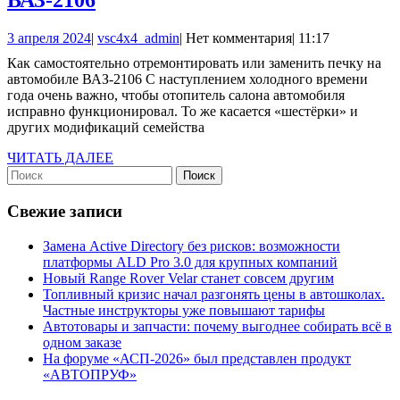
ВАЗ-2106
самостоятельно
3
vsc4x4_admin
3 апреля 2024
|
vsc4x4_admin
|
Нет комментария
|
11:17
отремонтировать
апреля
Как самостоятельно отремонтировать или заменить печку на
или
2024
автомобиле ВАЗ-2106 С наступлением холодного времени
заменить
года очень важно, чтобы отопитель салона автомобиля
исправно функционировал. То же касается «шестёрки» и
печку
других модификаций семейства
на
ЧИТАТЬ
ЧИТАТЬ ДАЛЕЕ
автомобиле
Найти:
ДАЛЕЕ
ВАЗ-2106
Свежие записи
Замена Active Directory без рисков: возможности
платформы ALD Pro 3.0 для крупных компаний
Новый Range Rover Velar станет совсем другим
Топливный кризис начал разгонять цены в автошколах.
Частные инструкторы уже повышают тарифы
Автотовары и запчасти: почему выгоднее собирать всё в
одном заказе
На форуме «АСП-2026» был представлен продукт
«АВТОПРУФ»