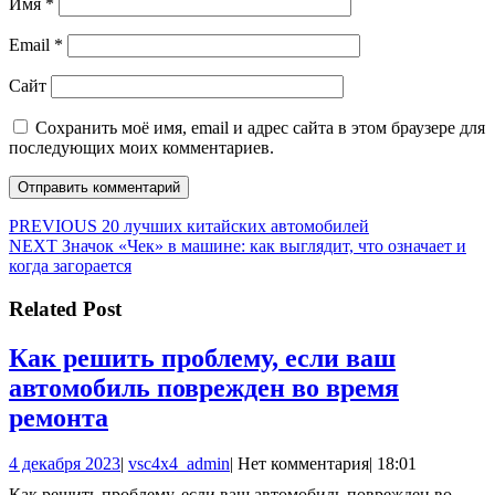
Имя
*
Email
*
Сайт
Сохранить моё имя, email и адрес сайта в этом браузере для
последующих моих комментариев.
Навигация
Предыдущая
PREVIOUS
20 лучших китайских автомобилей
Следующая
запись:
NEXT
Значок «Чек» в машине: как выглядит, что означает и
по
запись:
когда загорается
записям
Related Post
Как решить проблему, если ваш
автомобиль поврежден во время
Как
ремонта
решить
4
vsc4x4_admin
4 декабря 2023
|
vsc4x4_admin
|
Нет комментария
|
18:01
проблему,
декабря
Как решить проблему, если ваш автомобиль поврежден во