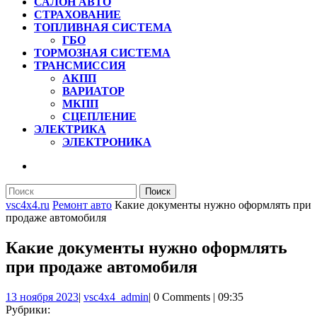
САЛОН АВТО
СТРАХОВАНИЕ
ТОПЛИВНАЯ СИСТЕМА
ГБО
ТОРМОЗНАЯ СИСТЕМА
ТРАНСМИССИЯ
АКПП
ВАРИАТОР
МКПП
СЦЕПЛЕНИЕ
ЭЛЕКТРИКА
ЭЛЕКТРОНИКА
КНОПКА
ЗАКРЫТЬ
Найти:
vsc4x4.ru
Ремонт авто
Какие документы нужно оформлять при
продаже автомобиля
Какие документы нужно оформлять
при продаже автомобиля
13
vsc4x4_admin
13 ноября 2023
|
vsc4x4_admin
|
0 Comments
|
09:35
ноября
Рубрики: