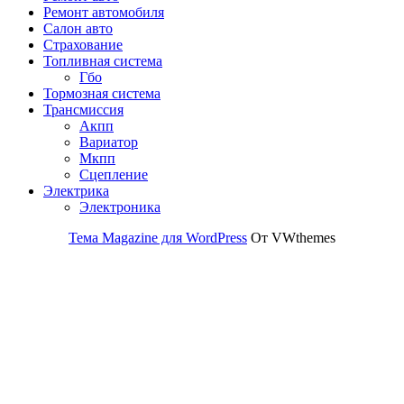
Ремонт автомобиля
Салон авто
Страхование
Топливная система
Гбо
Тормозная система
Трансмиссия
Акпп
Вариатор
Мкпп
Сцепление
Электрика
Электроника
Тема Magazine для WordPress
От VWthemes
Прокрутить
вверх