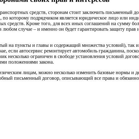
анспортных средств, сторонам стоит заключить письменный дог
 по которому подрядчиком является юридическое лицо или инди
 средств. Кроме того, для всех иных соглашений на сумму боле
 любом случае – и именно он будет гарантировать защиту прав и
тый на пункты и главы и содержащий множества условий), так и
чае, если автосервис ремонтирует автомобиль гражданина, поск
дчик несколько ограничен в свободе установления условий догов
выми положениями закона.
изическим лицам, можно несколько изменить базовые нормы и д
робный письменный договор, описывающий все права и обязанно