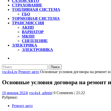
САЛОН АВТО
СТРАХОВАНИЕ
ТОПЛИВНАЯ СИСТЕМА
ГБО
ТОРМОЗНАЯ СИСТЕМА
ТРАНСМИССИЯ
АКПП
ВАРИАТОР
МКПП
СЦЕПЛЕНИЕ
ЭЛЕКТРИКА
ЭЛЕКТРОНИКА
КНОПКА
ЗАКРЫТЬ
Найти:
vsc4x4.ru
Ремонт авто
Основные условия договора на ремонт и
Основные условия договора на ремонт 
10
vsc4x4_admin
10 января 2024
|
vsc4x4_admin
|
0 Comments
|
21:22
января
Рубрики:
2024
Ремонт авто