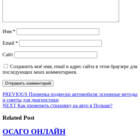
Имя
*
Email
*
Сайт
Сохранить моё имя, email и адрес сайта в этом браузере для
последующих моих комментариев.
Навигация
Предыдущая
PREVIOUS
Проверка подвески автомобиля: основные методы
запись:
и советы для диагностики
по
Следующая
NEXT
Как проверить страховку на авто в Польше?
записям
запись:
Related Post
ОСАГО
ОСАГО ОНЛАЙН
ОНЛАЙН