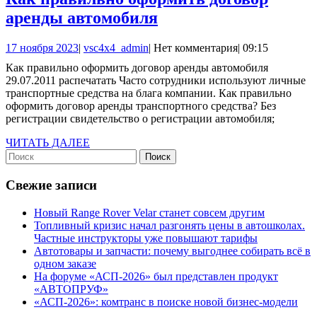
восстановить
Как
аренды автомобиля
или
правильно
понизить
17
vsc4x4_admin
17 ноября 2023
|
vsc4x4_admin
|
Нет комментария
|
09:15
оформить
ноября
в
Как правильно оформить договор аренды автомобиля
договор
2023
29.07.2011 распечатать Часто сотрудники используют личные
2024
аренды
транспортные средства на блага компании. Как правильно
году
оформить договор аренды транспортного средства? Без
автомобиля
регистрации свидетельство о регистрации автомобиля;
ЧИТАТЬ
ЧИТАТЬ ДАЛЕЕ
Найти:
ДАЛЕЕ
Свежие записи
Новый Range Rover Velar станет совсем другим
Топливный кризис начал разгонять цены в автошколах.
Частные инструкторы уже повышают тарифы
Автотовары и запчасти: почему выгоднее собирать всё в
одном заказе
На форуме «АСП-2026» был представлен продукт
«АВТОПРУФ»
«АСП-2026»: комтранс в поиске новой бизнес-модели