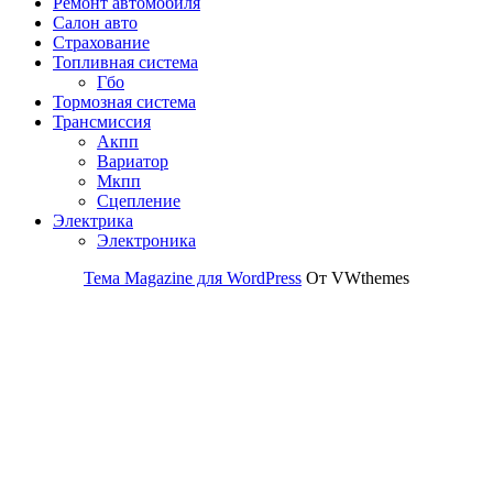
Ремонт автомобиля
Салон авто
Страхование
Топливная система
Гбо
Тормозная система
Трансмиссия
Акпп
Вариатор
Мкпп
Сцепление
Электрика
Электроника
Тема Magazine для WordPress
От VWthemes
Прокрутить
вверх