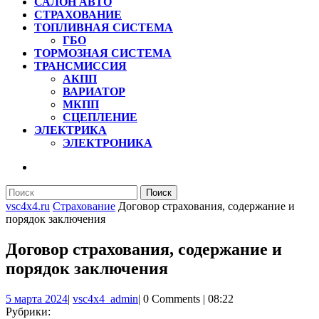
САЛОН АВТО
СТРАХОВАНИЕ
ТОПЛИВНАЯ СИСТЕМА
ГБО
ТОРМОЗНАЯ СИСТЕМА
ТРАНСМИССИЯ
АКПП
ВАРИАТОР
МКПП
СЦЕПЛЕНИЕ
ЭЛЕКТРИКА
ЭЛЕКТРОНИКА
КНОПКА
ЗАКРЫТЬ
Найти:
vsc4x4.ru
Страхование
Договор страхования, содержание и
порядок заключения
Договор страхования, содержание и
порядок заключения
5
vsc4x4_admin
5 марта 2024
|
vsc4x4_admin
|
0 Comments
|
08:22
марта
Рубрики: