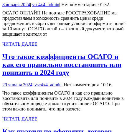
8
vsc4x4_admin
8 января 2024
|
vsc4x4_admin
|
Нет комментария
|
01:32
января
ОСАГО ОНЛАЙН На портале РОССТРАХОВАНИЕ мы
2024
предоставляем возможность сравнить цены среди
предложений, выбрать выгодные условия и оформить полис
за 10 минут. ОСАГО онлайн – законный документ, который
защищает водителя от
ЧИТАТЬ
ЧИТАТЬ ДАЛЕЕ
ДАЛЕЕ
Что такое коэффициенты ОСАГО и
как его правильно восстановить или
Что
понизить в 2024 году
такое
29
vsc4x4_admin
29 января 2024
|
vsc4x4_admin
|
Нет комментария
|
10:16
коэффициенты
января
Что такое коэффициенты ОСАГО и как его правильно
ОСАГО
2024
восстановить или понизить в 2024 году Каждый водитель в
и
обязательном порядке должен купить полис ОСАГО. При
этом важно понимать, что при расчете
как
его
ЧИТАТЬ
ЧИТАТЬ ДАЛЕЕ
ДАЛЕЕ
правильно
Как правильно оформить договор