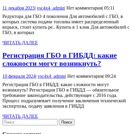
для
11
vsc4x4_admin
11 декабря 2023
|
vsc4x4_admin
|
Нет комментария
|
05:11
ГБО
декабря
Редуктора для ГБО 4 поколения Для автомобилей с ГБО, в
4
2023
которых система подачи топлива имеет распределенный
поколе
впрыск, стоит купить ре.. Купить в 1 клик Для автомобилей с
ГБО, в которых
ЧИТАТЬ
ЧИТАТЬ ДАЛЕЕ
ДАЛЕЕ
Регистрация ГБО в ГИБДД: какие
Регистра
сложности могут возникнуть?
ГБО
10
vsc4x4_admin
10 февраля 2024
|
vsc4x4_admin
|
Нет комментария
|
09:24
в
февраля
Регистрация ГБО в ГИБДД: какие сложности могут
ГИБДД:
2024
возникнуть? Регистрация ГБО в ГИБДД — обязательное
какие
требование законодательства, действующее с 2016 года.
Процесс подразумевает получение заключения технической
сложност
экспертизы, подачу заявления в ГИБДД
могут
ЧИТАТЬ
ЧИТАТЬ ДАЛЕЕ
возникну
Найти:
ДАЛЕЕ