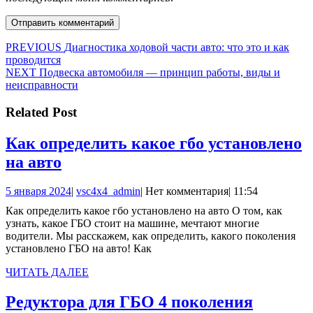
Навигация
Предыдущая
PREVIOUS
Диагностика ходовой части авто: что это и как
запись:
проводится
по
Следующая
NEXT
Подвеска автомобиля — принцип работы, виды и
записям
запись:
неисправности
Related Post
Как определить какое гбо установлено
Как
на авто
определить
5
vsc4x4_admin
5 января 2024
|
vsc4x4_admin
|
Нет комментария
|
11:54
какое
января
Как определить какое гбо установлено на авто О том, как
гбо
2024
узнать, какое ГБО стоит на машине, мечтают многие
установлено
водители. Мы расскажем, как определить, какого поколения
установлено ГБО на авто! Как
на
авто
ЧИТАТЬ
ЧИТАТЬ ДАЛЕЕ
ДАЛЕЕ
Редукт
Редуктора для ГБО 4 поколения