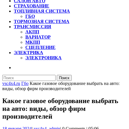
САЛОН АВТО
СТРАХОВАНИЕ
ТОПЛИВНАЯ СИСТЕМА
ГБО
ТОРМОЗНАЯ СИСТЕМА
ТРАНСМИССИЯ
АКПП
ВАРИАТОР
МКПП
СЦЕПЛЕНИЕ
ЭЛЕКТРИКА
ЭЛЕКТРОНИКА
КНОПКА
ЗАКРЫТЬ
Найти:
vsc4x4.ru
Гбо
Какое газовое оборудование выбрать на авто:
виды, обзор фирм производителей
Какое газовое оборудование выбрать
на авто: виды, обзор фирм
производителей
18
vsc4x4_admin
18 января 2024
|
vsc4x4_admin
|
0 Comments
|
05:06