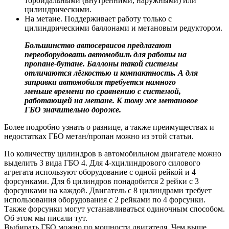
тороидальными (внутренними, наружными) или
цилиндрическими.
На метане. Поддерживает работу только с
цилиндрическими баллонами и метановым редуктором.
Большинство автосервисов предлагают
переоборудовать автомобиль для работы на
пропане-бутане. Баллоны такой системы
отличаются лёгкостью и компактность. А для
заправки автомобиля требуется намного
меньше времени по сравнению с системой,
работающей на метане. К тому же метановое
ГБО значительно дороже.
Более подробно узнать о разнице, а также преимуществах и
недостатках ГБО метан/пропан можно из этой статьи.
По количеству цилиндров в автомобильном двигателе можно
выделить 3 вида ГБО 4. Для 4-хцилиндрового силового
агрегата используют оборудование с одной рейкой и 4
форсунками. Для 6 цилиндров понадобится 2 рейки с 3
форсунками на каждой. Двигатель с 8 цилиндрами требует
использования оборудования с 2 рейками по 4 форсунки.
Также форсунки могут устанавливаться одиночным способом.
Об этом мы писали тут.
Выбирать ГБО можно по мощности двигателя. Чем выше