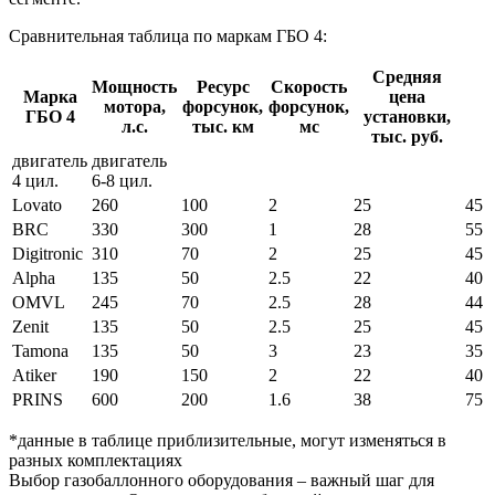
Сравнительная таблица по маркам ГБО 4:
Средняя
Мощность
Ресурс
Скорость
Марка
цена
мотора,
форсунок,
форсунок,
ГБО 4
установки,
л.с.
тыс. км
мс
тыс. руб.
двигатель
двигатель
4 цил.
6-8 цил.
Lovato
260
100
2
25
45
BRC
330
300
1
28
55
Digitronic
310
70
2
25
45
Alpha
135
50
2.5
22
40
OMVL
245
70
2.5
28
44
Zenit
135
50
2.5
25
45
Tamona
135
50
3
23
35
Atiker
190
150
2
22
40
PRINS
600
200
1.6
38
75
*данные в таблице приблизительные, могут изменяться в
разных комплектациях
Выбор газобаллонного оборудования – важный шаг для