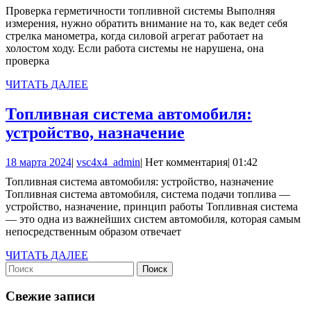
февраля
Проверка герметичности топливной системы Выполняя
системы
2024
измерения, нужно обратить внимание на то, как ведет себя
стрелка манометра, когда силовой агрегат работает на
холостом ходу. Если работа системы не нарушена, она
проверка
ЧИТАТЬ
ЧИТАТЬ ДАЛЕЕ
ДАЛЕЕ
Топливная система автомобиля:
Топливная
устройство, назначение
система
18
vsc4x4_admin
18 марта 2024
|
vsc4x4_admin
|
Нет комментария
|
01:42
автомобиля:
марта
Топливная система автомобиля: устройство, назначение
устройство,
2024
Топливная система автомобиля, система подачи топлива —
назначение
устройство, назначение, принцип работы Топливная система
— это одна из важнейших систем автомобиля, которая самым
непосредственным образом отвечает
ЧИТАТЬ
ЧИТАТЬ ДАЛЕЕ
Найти:
ДАЛЕЕ
Свежие записи