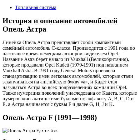
2024
Топливная система
История и описание автомобилей
Опель Астра
Линейка Опель Астра представляет собой компактный
семейный автомобиль C-класса. Производится с 1991 года по
настоящее время немецким автопроизводителем Opel.
Название Astra берет начало из Vauxhall (Великобритания),
которые продавали Opel Kadett (1979-1991) под названием
Vauxhall Astra. В 1991 году General Motors произвела
стандартизацию имен легковых автомобилей, которые стали
заканчиваться на английскую букву «a», и Кадет стал
называться Астра во всех подразделениях компании Opel.
Также нумерация поколений унаследована от Кадета, которые
нумеровались латинскими буквами по алфавиту A, B, C, D и
E, а Астра начинается с буквы F и далее G, H, J и K.
Опель Астра F (1991—1998)