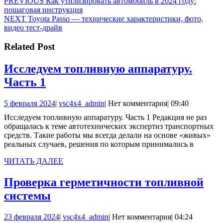
Навигация
Предыдущая
PREVIOUS
Как утилизировать автомобиль в 2024 году:
запись:
пошаговая инструкция
по
Следующая
NEXT
Toyota Passo — технические характеристики, фото,
записям
запись:
видео тест-драйв
Related Post
Исследуем топливную аппаратуру.
Исследуем
Часть 1
топливную
5
vsc4x4_admin
5 февраля 2024
|
vsc4x4_admin
|
Нет комментария
|
09:40
аппаратуру.
февраля
Исследуем топливную аппаратуру. Часть 1 Редакция не раз
Часть
2024
обращалась к теме автотехнических экспертиз транспортных
1
средств. Такие работы мы всегда делали на основе «живых»
реальных случаев, решения по которым принимались в
ЧИТАТЬ
ЧИТАТЬ ДАЛЕЕ
ДАЛЕЕ
Проверка герметичности топливной
Проверка
системы
герметичности
23
vsc4x4_admin
23 февраля 2024
|
vsc4x4_admin
|
Нет комментария
|
04:24
топливной