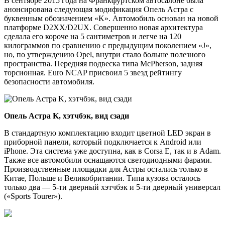
В сентябре 2015 года на Франкфуртском автосалоне была
анонсирована следующая модификация Опель Астра с
буквенным обозначением «K». Автомобиль основан на новой
платформе D2XX/D2UX. Совершенно новая архитектура
сделала его короче на 5 сантиметров и легче на 120
килограммов по сравнению с предыдущим поколением «J»,
но, по утверждению Opel, внутри стало больше полезного
пространства. Передняя подвеска типа McPherson, задняя
торсионная. Euro NCAP присвоил 5 звезд рейтингу
безопасности автомобиля.
Опель Астра K, хэтчбэк, вид сзади
В стандартную комплектацию входит цветной LED экран в
приборной панели, который подключается к Android или
iPhone. Эта система уже доступна, как в Corsa E, так и в Adam.
Также все автомобили оснащаются светодиодными фарами.
Производственные площадки для Астры остались только в
Китае, Польше и Великобритании. Типа кузова осталось
только два — 5-ти дверный хэтчбэк и 5-ти дверный универсал
(«Sports Tourer»).