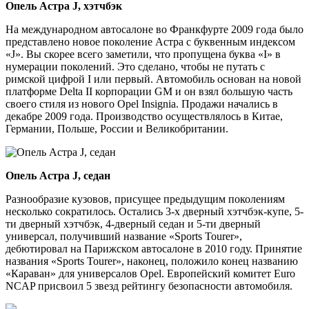
Опель Астра J, хэтчбэк
На международном автосалоне во Франкфурте 2009 года было
представлено новое поколение Астра с буквенным индексом
«J». Вы скорее всего заметили, что пропущена буква «I» в
нумерации поколений. Это сделано, чтобы не путать с
римской цифрой I или первый. Автомобиль основан на новой
платформе Delta II корпорации GM и он взял большую часть
своего стиля из нового Opel Insignia. Продажи начались в
декабре 2009 года. Производство осуществлялось в Китае,
Германии, Польше, России и Великобритании.
Опель Астра J, седан
Разнообразие кузовов, присущее предыдущим поколениям
несколько сократилось. Остались 3-х дверный хэтчбэк-купе, 5-
ти дверный хэтчбэк, 4-дверный седан и 5-ти дверный
универсал, получивший название «Sports Tourer»,
дебютировал на Парижском автосалоне в 2010 году. Принятие
названия «Sports Tourer», наконец, положило конец названию
«Караван» для универсалов Opel. Европейский комитет Euro
NCAP присвоил 5 звезд рейтингу безопасности автомобиля.