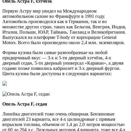
Опель Астра F, хэтчбэк
Первую Астру мир увидел на Международном
автомобильном салоне во Франкфурте в 1991 году.
Автомобиль производился как в Германии, так и во
множестве других стран, таких как Бельгия, Венгрия, Индия,
Италия, Польши, ЮАР, Тайвань, Таиланд и Великобритания.
Выпускался на платформе T-body от корпорации General
Motors. Всего было произведено около 2,4 млн. экземпляров.
Формы кузова были самые разнообразные на любой
придирчивый вкус — 3-х и 5-ти дверный хэтчбэк, 4-х
дверный седан, 5-ти дверный универсал «Караван», а двумя
годами позже появились кабриолет и 3-х дверный фургон.
Цвета кузова были доступны в следующих вариантах:
Опель Астра F, седан
Линейка двигателей тоже очень обширная. Бензиновые
двигателей 23 варианта, все 4-х цилиндровые с прямым
впрыском топлива, объемом от 1,4 до 2,0 литров мощностью
от 60 до 204 л.с. Дизельных моторов 4 варианта, тоже все 4-х