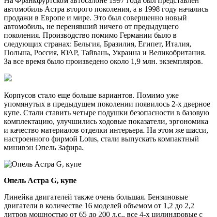
На Франкфуртском автосалоне 1997 года был представлен
автомобиль Астра второго поколения, а в 1998 году начались
продажи в Европе и мире. Это был совершенно новый
автомобиль, не перенявший ничего от предыдущего
поколения. Производство помимо Германии было в
следующих странах: Бельгия, Бразилия, Египет, Италия,
Польша, Россия, ЮАР, Тайвань, Украина и Великобритания.
За все время было произведено около 1,9 млн. экземпляров.
Корпусов стало еще больше вариантов. Помимо уже
упомянутых в предыдущем поколении появилось 2-х дверное
купе. Стали ставить четыре подушки безопасности в базовую
комплектацию, улучшились ходовые показатели, эргономика
и качество материалов отделки интерьера. На этом же шасси,
настроенного фирмой Lotus, стали выпускать компактный
минивэн Опель Зафира.
Опель Астра G, купе
Линейка двигателей также очень большая. Бензиновые
двигатели в количестве 16 моделей объемом от 1,2 до 2,2
литров мощностью от 65 до 200 л.с., все 4-х цилиндровые с