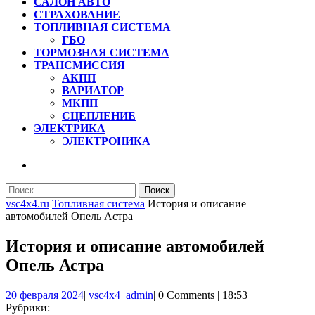
САЛОН АВТО
СТРАХОВАНИЕ
ТОПЛИВНАЯ СИСТЕМА
ГБО
ТОРМОЗНАЯ СИСТЕМА
ТРАНСМИССИЯ
АКПП
ВАРИАТОР
МКПП
СЦЕПЛЕНИЕ
ЭЛЕКТРИКА
ЭЛЕКТРОНИКА
КНОПКА
ЗАКРЫТЬ
Найти:
vsc4x4.ru
Топливная система
История и описание
автомобилей Опель Астра
История и описание автомобилей
Опель Астра
20
vsc4x4_admin
20 февраля 2024
|
vsc4x4_admin
|
0 Comments
|
18:53
февраля
Рубрики: