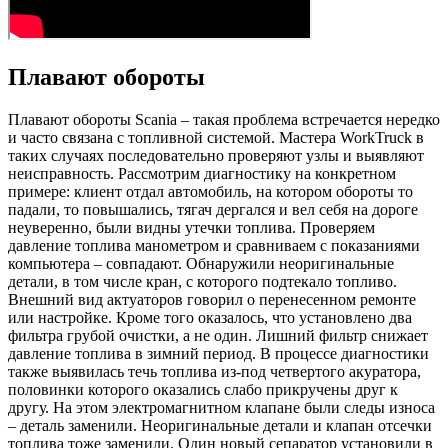
Плавают обороты
Плавают обороты Scania – такая проблема встречается нередко
и часто связана с топливной системой. Мастера WorkTruck в
таких случаях последовательно проверяют узлы и выявляют
неисправность. Рассмотрим диагностику на конкретном
примере: клиент отдал автомобиль, на котором обороты то
падали, то повышались, тягач дергался и вел себя на дороге
неуверенно, были видны утечки топлива. Проверяем
давление топлива манометром и сравниваем с показаниями
компьютера – совпадают. Обнаружили неоригинальные
детали, в том числе кран, с которого подтекало топливо.
Внешний вид актуаторов говорил о перенесенном ремонте
или настройке. Кроме того оказалось, что установлено два
фильтра грубой очистки, а не один. Лишний фильтр снижает
давление топлива в зимний период. В процессе диагностики
также выявилась течь топлива из-под четвертого акуратора,
половинки которого оказались слабо прикручены друг к
другу. На этом электромагнитном клапане были следы износа
– деталь заменили. Неоригинальные детали и клапан отсечки
топлива тоже заменили. Один новый сепаратор установили в