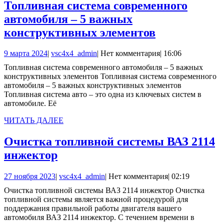
Топливная система современного
автомобиля – 5 важных
Топливная
конструктивных элементов
система
9
vsc4x4_admin
9 марта 2024
|
vsc4x4_admin
|
Нет комментария
|
16:06
современног
марта
Топливная система современного автомобиля – 5 важных
автомобиля
2024
конструктивных элементов Топливная система современного
–
автомобиля – 5 важных конструктивных элементов
Топливная система авто – это одна из ключевых систем в
5
автомобиле. Её
важных
ЧИТАТЬ
ЧИТАТЬ ДАЛЕЕ
конструкти
ДАЛЕЕ
элементов
Очистка топливной системы ВАЗ 2114
Очистка
инжектор
топливной
27
vsc4x4_admin
27 ноября 2023
|
vsc4x4_admin
|
Нет комментария
|
02:19
системы
ноября
Очистка топливной системы ВАЗ 2114 инжектор Очистка
ВАЗ
2023
топливной системы является важной процедурой для
2114
поддержания правильной работы двигателя вашего
автомобиля ВАЗ 2114 инжектор. С течением времени в
инжектор