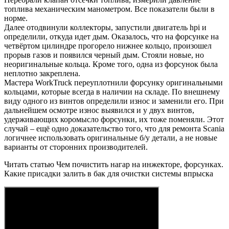
топлива механическим манометром. Все показатели были в
норме.
Далее отодвинули коллекторы, запустили двигатель hpi и
определили, откуда идет дым. Оказалось, что на форсунке на
четвёртом цилиндре прогорело нижнее кольцо, произошел
прорыв газов и появился черный дым. Стояли новые, но
неоригинальные кольца. Кроме того, одна из форсунок была
неплотно закреплена.
Мастера WorkTruck переуплотнили форсунку оригинальными
кольцами, которые всегда в наличии на складе. По внешнему
виду одного из винтов определили износ и заменили его. При
дальнейшем осмотре износ выявился и у двух винтов,
удерживающих коромысло форсунки, их тоже поменяли. Этот
случай – ещё одно доказательство того, что для ремонта Scania
логичнее использовать оригинальные б/у детали, а не новые
варианты от сторонних производителей.
Читать статью Чем почистить нагар на инжекторе, форсунках.
Какие присадки залить в бак для очистки системы впрыска