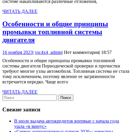
системе накапливаются различные отложения,
ЧИТАТЬ
ЧИТАТЬ ДАЛЕЕ
ДАЛЕЕ
Особенности и общие принципы
промывки топливной системы
Особенности
двигателя
и
16
vsc4x4_admin
16 ноября 2023
|
vsc4x4_admin
|
Нет комментария
|
18:57
общие
ноября
Особенности и общие принципы промывки топливной
принципы
2023
системы двигателя Периодической проверки и прочистки
промывки
требуют многие узлы автомобиля. Топливная система не стала
тому исключением, поэтому явление ее загрязненности
топливной
встречается нередко. Чаще всего
системы
ЧИТАТЬ
ЧИТАТЬ ДАЛЕЕ
двигателя
Найти:
ДАЛЕЕ
Свежие записи
В июле выдача автокредитов впервые с начала года
ушла «в минус»
«Сервис корпоративных парков 2026»: известны