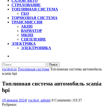
САЛОН АВТО
СТРАХОВАНИЕ
ТОПЛИВНАЯ СИСТЕМА
ГБО
ТОРМОЗНАЯ СИСТЕМА
ТРАНСМИССИЯ
АКПП
ВАРИАТОР
МКПП
СЦЕПЛЕНИЕ
ЭЛЕКТРИКА
ЭЛЕКТРОНИКА
КНОПКА
ЗАКРЫТЬ
Найти:
vsc4x4.ru
Топливная система
Топливная система автомобиль
scania hpi
Топливная система автомобиль scania
hpi
19
vsc4x4_admin
19 января 2024
|
vsc4x4_admin
|
0 Comments
|
03:37
января
Рубрики: