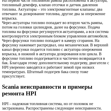
На первой части топливной рампы расположены 4 актуатора,
топливный демпфер, клапан отсечки и датчик давления
топлива. Актуаторы – это электромагнитные клапаны: два
отвечают за дозирование топлива, другие два за опережение
впрыска.
Через актуаторы топливо попадает во вторую часть рампы,
потом на головки цилиндров, далее на форсунки. Подача
топлива на форсунки регулируется актуаторами, а вся система
контролируется электронным блоком управления автомобиля.
Через форсунки топливо попадает в камеру сгорания. На
форсунку нажимает распредвал, она механическая. В верхний
канал форсунки подается топливо с актуатора опережения
впрыска, в нижний в актуатора дозирования или цикла. В
форсунке топливо подогревается и частично возвращается в
бак. Благодаря этому дополнительному подогреву, двигатели с
HPI уверенно заводятся и работают зимой при низких
температурах. Штатный подогрев бака снизу тоже
присутствует.
Scania неисправности и примеры
ремонта HPI
HPI – надежная топливная система, но от поломок не
застрахована. Распространены следующие неисправности.