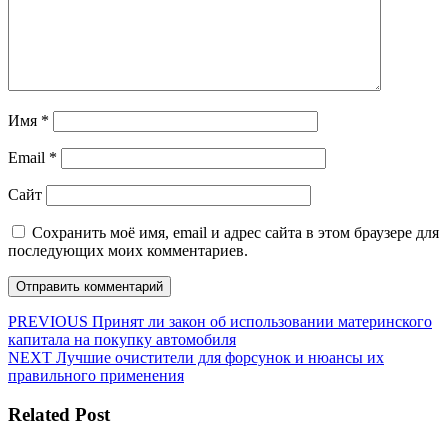
Имя
*
Email
*
Сайт
Сохранить моё имя, email и адрес сайта в этом браузере для
последующих моих комментариев.
Навигация
Предыдущая
PREVIOUS
Принят ли закон об использовании материнского
запись:
капитала на покупку автомобиля
по
Следующая
NEXT
Лучшие очистители для форсунок и нюансы их
записям
запись:
правильного применения
Related Post