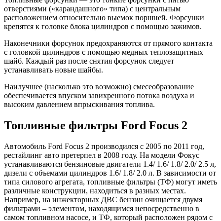
отверстиями («карандашного» типа) с центральным
расположением относительно выемок поршней. Форсунки
крепятся к головке блока цилиндров с помощью зажимов.
Наконечники форсунок предохраняются от прямого контакта
с головкой цилиндров с помощью медных теплозащитных
шайб. Каждый раз после снятия форсунок следует
устанавливать новые шайбы.
Наилучшее (насколько это возможно) смесеобразование
обеспечивается впуском завихренного потока воздуха и
высоким давлением впрыскивания топлива.
Топливные фильтры Ford Focus 2
Автомобиль Ford Focus 2 производился с 2005 по 2011 год,
рестайлинг авто претерпел в 2008 году. На модели Фокус
устанавливаются бензиновые двигатели 1.4/ 1.6/ 1.8/ 2.0/ 2.5 л,
дизели с объемами цилиндров 1.6/ 1.8/ 2.0 л. В зависимости от
типа силового агрегата, топливные фильтры (ТФ) могут иметь
различные конструкции, находиться в разных местах.
Например, на инжекторных ДВС бензин очищается двумя
фильтрами – элементом, находящимся непосредственно в
самом топливном насосе, и ТФ, который расположен рядом с