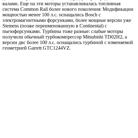
валами. Еще на эти моторы устанавливалась топливная
система Common Rail более нового поколения: Модификации
мощностью менее 100 л.с. оснащались Bosch с
электромагнитными форсунками, более мощные версии уже
Siemens (позже переименованную в Continental) с
пьезофорсунками. Турбины тоже разные: слабые моторы
получили обычный турбокомпрессор Mitsubishi TD02H2, а
версии двс более 100 л.с. оснащались турбиной с изменяемой
геометрией Garrett GTC1244VZ.