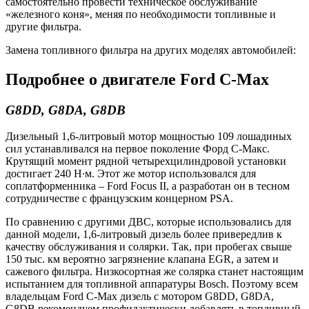
самостоятельно провести техническое обслуживание
«железного коня», меняя по необходимости топливные и
другие фильтра.
Замена топливного фильтра на других моделях автомобилей:
Подробнее о двигателе Ford C-Max
G8DD,
G8DA,
G8DB
Дизельный 1,6-литровый мотор мощностью 109 лошадиных
сил устанавливался на первое поколение Форд С-Макс.
Крутящий момент рядной четырехцилиндровой установки
достигает 240 Н∙м. Этот же мотор использовался для
соплатформенника – Ford Focus II, а разработан он в тесном
сотрудничестве с французским концерном PSA.
По сравнению с другими ДВС, которые использовались для
данной модели, 1,6-литровый дизель более привередлив к
качеству обслуживания и солярки. Так, при пробегах свыше
150 тыс. км вероятно загрязнение клапана EGR, а затем и
сажевого фильтра. Низкосортная же солярка станет настоящим
испытанием для топливной аппаратуры Bosch. Поэтому всем
владельцам Ford C-Max дизель с мотором G8DD, G8DA,
G8DB рекомендуем профилактически добавлять в топливный