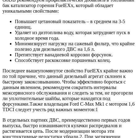
бак катализатор горения FuelEXx, который обладает
уникальными свойствами:
Повышает цетановый показатель – в среднем на 3-5
единиц.
Удаляет из дизтоплива воду, которая затрудняет пуск в
холодное время года.
Минимизирует нагрузку на сажевый фильтр, что крайне
полезно для дизельного ДВС на 1,6 л.
Препятствует ванадиевой коррозии форсунок.
Способствует раскоксовке поршневых колец.
Последнее вышеупомянутое свойство FuelEXx крайне важно
по той причине, что данный дизельный агрегат склонен к
быстрому закоксовыванию. Чтобы эффективно бороться с
данным явлением, рекомендуем сократить интервалы
межсервисного обслуживания и следить за тем, не прогорели
ли уплотнительные шайбы, которые находятся под
форсунками.Также владельцам Ford C-Max Mk1 с мотором 1,6
TDCI следует учесть ряд важных моментов:1
В отдельных партиях ДВС, преимущественно первых годов
выпуска, быстро изнашиваются кулачки распредвалов и
растягивается цепь. После модернизации мотора эти
конструктивные недостатки убрали.2. При загрязнении