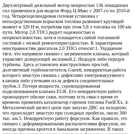
Двухлитровый дизельный мотор мощностью 136 лошадиных
сил применялся для модели Форд Ц-Макс с 2007-го по 2010-й
год. Четырехцилиндровая силовая установка с
непосредственным впрыском топлива развивает крутящий
момент в 320 Н∙м, потребляя при этом 5,8 л топлива на 100 км
пути. Мотор 2,0 TDCi радует надежностью и
неприхотливостью, хотя и оснащается слабой топливной
системой с низкой ремонтопригодностью. К характерным
неисправностям двигателя 2,0 TDCi относят:1. Ухудшение
тяги, что напрямую связано с загрязнением клапана, который
управляет дозирующей заслонкой.2. Недодув либо передув
турбины. Здесь установлен конструктивно простой,
долговечный турбонагнетатель Garrett, некорректная работа
которого зачастую связана с дефектами электровакуумного
клапана либо утечками из-за дефекта соединительных
трубок.3. Потеря мощности, спровоцированная
подклиниванием клапана EGR. Его некорректную работу
провоцирует обилие сажи, поэтому есть смысл время от
времени применять катализатор горения топлива FuelEXx. 4.
Металлический шелест цепи при запуске ДВС на холодную,
что происходит зачастую при солидных пробегах, около 300
тыс. км.5. Некорректную работу форсунок. Как правило, это
связано с деформированными распылителями форсунок, но
иногда причина кроется в банальном загрязнении. В таких