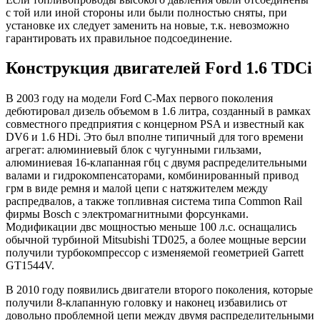
с той или иной стороны или были полностью сняты, при
установке их следует заменить на новые, т.к. невозможно
гарантировать их правильное подсоединение.
Конструкция двигателей Ford 1.6 TDCi
В 2003 году на модели Ford C-Max первого поколения
дебютировал дизель объемом в 1.6 литра, созданный в рамках
совместного предприятия с концерном PSA и известный как
DV6 и 1.6 HDi. Это был вполне типичный для того времени
агрегат: алюминиевый блок с чугунными гильзами,
алюминиевая 16-клапанная гбц с двумя распределительными
валами и гидрокомпенсаторами, комбинированный привод
грм в виде ремня и малой цепи с натяжителем между
распредвалов, а также топливная система типа Common Rail
фирмы Bosch с электромагнитными форсунками.
Модификации двс мощностью меньше 100 л.с. оснащались
обычной турбиной Mitsubishi TD025, а более мощные версии
получили турбокомпрессор с изменяемой геометрией Garrett
GT1544V.
В 2010 году появились двигатели второго поколения, которые
получили 8-клапанную головку и наконец избавились от
довольно проблемной цепи между двумя распределительными