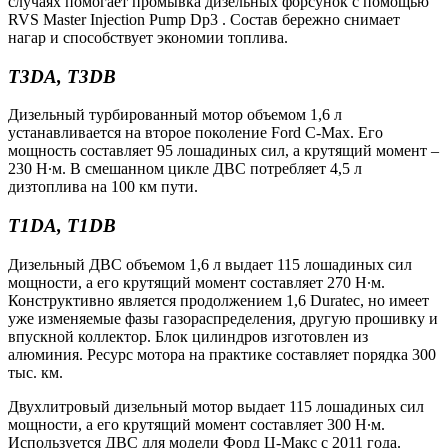
случаях помогает промывка дизельных форсунок с помощью
RVS Master Injection Pump Dp3 . Состав бережно снимает
нагар и способствует экономии топлива.
T3DA,
T3DB
Дизельный турбированный мотор объемом 1,6 л
устанавливается на второе поколение Ford C-Max. Его
мощность составляет 95 лошадиных сил, а крутящий момент –
230 Н∙м. В смешанном цикле ДВС потребляет 4,5 л
дизтоплива на 100 км пути.
T1DA,
T1DB
Дизельный ДВС объемом 1,6 л выдает 115 лошадиных сил
мощности, а его крутящий момент составляет 270 Н∙м.
Конструктивно является продолжением 1,6 Duratec, но имеет
уже изменяемые фазы газораспределения, другую прошивку и
впускной коллектор. Блок цилиндров изготовлен из
алюминия. Ресурс мотора на практике составляет порядка 300
тыс. км.
Двухлитровый дизельный мотор выдает 115 лошадиных сил
мощности, а его крутящий момент составляет 300 Н∙м.
Используется ДВС для модели Форд Ц-Макс с 2011 года.