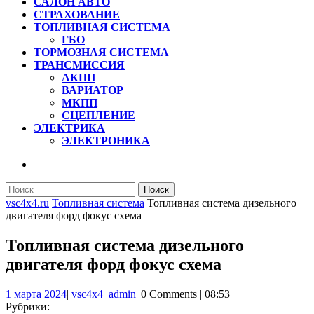
САЛОН АВТО
СТРАХОВАНИЕ
ТОПЛИВНАЯ СИСТЕМА
ГБО
ТОРМОЗНАЯ СИСТЕМА
ТРАНСМИССИЯ
АКПП
ВАРИАТОР
МКПП
СЦЕПЛЕНИЕ
ЭЛЕКТРИКА
ЭЛЕКТРОНИКА
КНОПКА
ЗАКРЫТЬ
Найти:
vsc4x4.ru
Топливная система
Топливная система дизельного
двигателя форд фокус схема
Топливная система дизельного
двигателя форд фокус схема
1
vsc4x4_admin
1 марта 2024
|
vsc4x4_admin
|
0 Comments
|
08:53
марта
Рубрики: