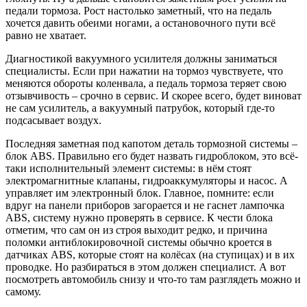
педали тормоза. Рост настолько заметный, что на педаль
хочется давить обеими ногами, а остановочного пути всё
равно не хватает.
Диагностикой вакуумного усилителя должны заниматься
специалисты. Если при нажатии на тормоз чувствуете, что
меняются обороты коленвала, а педаль тормоза теряет свою
отзывчивость – срочно в сервис. И скорее всего, будет виноват
не сам усилитель, а вакуумный патрубок, который где-то
подсасывает воздух.
Последняя заметная под капотом деталь тормозной системы –
блок ABS. Правильно его будет назвать гидроблоком, это всё-
таки исполнительный элемент системы: в нём стоят
электромагнитные клапаны, гидроаккумуляторы и насос. А
управляет им электронный блок. Главное, помните: если
вдруг на панели приборов загорается и не гаснет лампочка
ABS, систему нужно проверять в сервисе. К чести блока
отметим, что сам он из строя выходит редко, и причина
поломки антиблокировочной системы обычно кроется в
датчиках ABS, которые стоят на колёсах (на ступицах) и в их
проводке. Но разбираться в этом должен специалист. А вот
посмотреть автомобиль снизу и что-то там разглядеть можно и
самому.