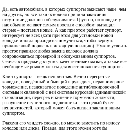
Да, есть автомобили, в которых суппорты закисают чаще, чем
на других, но всё-таки основная причина закисания –
отсутствие должного обслуживания. Грустно, но колодки у
нас обычно меняют самым простым способом: вытащил
старые – поставил новые. А как при этом работает суппорт,
интересует не всех (хотя при этом для установки новой
колодки иногда приходится помучиться, чтобы вернуть
прикипевший поршень в исходную позицию). Нужно усвоить
простое правило: любая замена колодок должна
сопровождаться проверкой и обслуживанием суппортов.
Сейчас в продаже доступны качественные смазки, а также все
необходимые ремкомплекты для восстановления суппортов.
Клин суппорта – вещь неприятная. Вечно перегретые
колодки, поведённый и бьющий в руль диск, неравномерное
торможение, неадекватное поведение антиблокировочной
системы и связанной с ней системы курсовой (динамической)
стабилизации, перегрев и кипение тормозной жидкости,
разрушение ступичного подшипника – это целый букет
неприятностей, который может быть вызван заклинившим
суппортом.
Глазами его увидеть сложно, но можно заметить по износу
колодок или диска. Правда, для этого нужен хотя бы