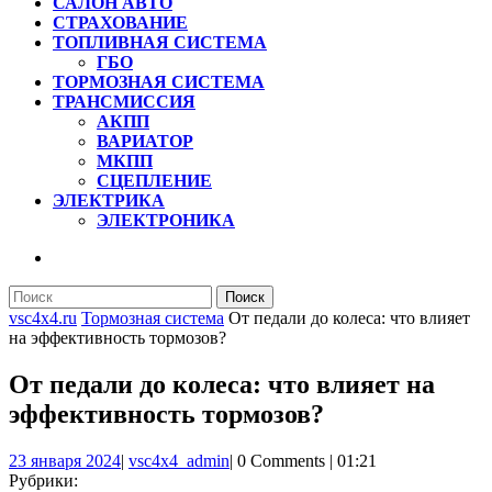
САЛОН АВТО
СТРАХОВАНИЕ
ТОПЛИВНАЯ СИСТЕМА
ГБО
ТОРМОЗНАЯ СИСТЕМА
ТРАНСМИССИЯ
АКПП
ВАРИАТОР
МКПП
СЦЕПЛЕНИЕ
ЭЛЕКТРИКА
ЭЛЕКТРОНИКА
КНОПКА
ЗАКРЫТЬ
Найти:
vsc4x4.ru
Тормозная система
От педали до колеса: что влияет
на эффективность тормозов?
От педали до колеса: что влияет на
эффективность тормозов?
23
vsc4x4_admin
23 января 2024
|
vsc4x4_admin
|
0 Comments
|
01:21
января
Рубрики: