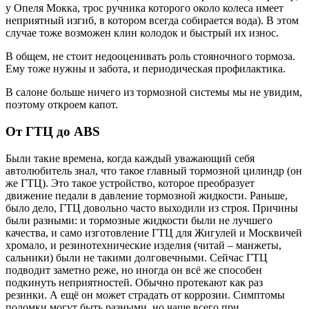
у Опеля Мокка, трос ручника которого около колеса имеет
неприятный изгиб, в котором всегда собирается вода). В этом
случае тоже возможен клин колодок и быстрый их износ.
В общем, не стоит недооценивать роль стояночного тормоза.
Ему тоже нужны и забота, и периодическая профилактика.
В салоне больше ничего из тормозной системы мы не увидим,
поэтому откроем капот.
От ГТЦ до ABS
Были такие времена, когда каждый уважающий себя
автолюбитель знал, что такое главный тормозной цилиндр (он
же ГТЦ). Это такое устройство, которое преобразует
движение педали в давление тормозной жидкости. Раньше,
было дело, ГТЦ довольно часто выходили из строя. Причины
были разными: и тормозные жидкости были не лучшего
качества, и само изготовление ГТЦ для Жигулей и Москвичей
хромало, и резинотехнические изделия (читай – манжеты,
сальники) были не такими долговечными. Сейчас ГТЦ
подводит заметно реже, но иногда он всё же способен
подкинуть неприятностей. Обычно протекают как раз
резинки. А ещё он может страдать от коррозии. Симптомы
поломки могут быть разными, но чаще всего при