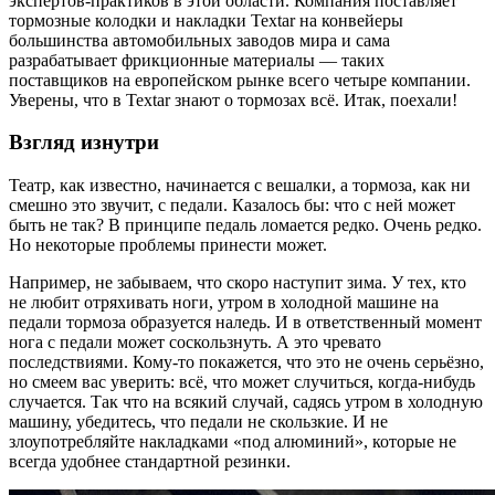
экспертов-практиков в этой области. Компания поставляет
тормозные колодки и накладки Textar на конвейеры
большинства автомобильных заводов мира и сама
разрабатывает фрикционные материалы — таких
поставщиков на европейском рынке всего четыре компании.
Уверены, что в Textar знают о тормозах всё. Итак, поехали!
Взгляд изнутри
Театр, как известно, начинается с вешалки, а тормоза, как ни
смешно это звучит, с педали. Казалось бы: что с ней может
быть не так? В принципе педаль ломается редко. Очень редко.
Но некоторые проблемы принести может.
Например, не забываем, что скоро наступит зима. У тех, кто
не любит отряхивать ноги, утром в холодной машине на
педали тормоза образуется наледь. И в ответственный момент
нога с педали может соскользнуть. А это чревато
последствиями. Кому-то покажется, что это не очень серьёзно,
но смеем вас уверить: всё, что может случиться, когда-нибудь
случается. Так что на всякий случай, садясь утром в холодную
машину, убедитесь, что педали не скользкие. И не
злоупотребляйте накладками «под алюминий», которые не
всегда удобнее стандартной резинки.