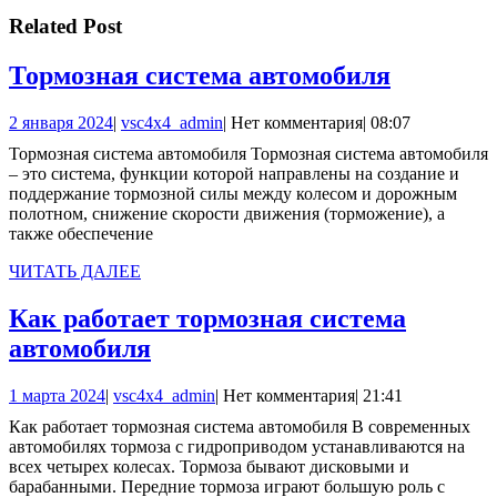
записям
Related Post
Тормозн
Тормозная система автомобиля
система
2
vsc4x4_admin
2 января 2024
|
vsc4x4_admin
|
Нет комментария
|
08:07
автомоб
января
Тормозная система автомобиля Тормозная система автомобиля
2024
– это система, функции которой направлены на создание и
поддержание тормозной силы между колесом и дорожным
полотном, снижение скорости движения (торможение), а
также обеспечение
ЧИТАТЬ
ЧИТАТЬ ДАЛЕЕ
ДАЛЕЕ
Как работает тормозная система
Как
автомобиля
работает
1
vsc4x4_admin
1 марта 2024
|
vsc4x4_admin
|
Нет комментария
|
21:41
тормозная
марта
Как работает тормозная система автомобиля В современных
система
2024
автомобилях тормоза с гидроприводом устанавливаются на
автомобиля
всех четырех колесах. Тормоза бывают дисковыми и
барабанными. Передние тормоза играют большую роль с