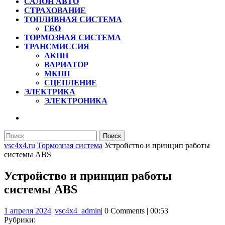
САЛОН АВТО
СТРАХОВАНИЕ
ТОПЛИВНАЯ СИСТЕМА
ГБО
ТОРМОЗНАЯ СИСТЕМА
ТРАНСМИССИЯ
АКПП
ВАРИАТОР
МКПП
СЦЕПЛЕНИЕ
ЭЛЕКТРИКА
ЭЛЕКТРОНИКА
КНОПКА
ЗАКРЫТЬ
Найти:
vsc4x4.ru
Тормозная система
Устройство и принцип работы
системы ABS
Устройство и принцип работы
системы ABS
1
vsc4x4_admin
1 апреля 2024
|
vsc4x4_admin
|
0 Comments
|
00:53
апреля
Рубрики: