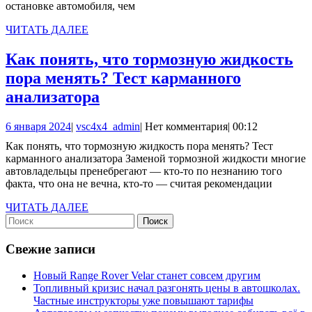
остановке автомобиля, чем
ЧИТАТЬ
ЧИТАТЬ ДАЛЕЕ
ДАЛЕЕ
Как понять, что тормозную жидкость
пора менять? Тест карманного
Как
анализатора
понять,
6
vsc4x4_admin
6 января 2024
|
vsc4x4_admin
|
Нет комментария
|
00:12
что
января
Как понять, что тормозную жидкость пора менять? Тест
тормозную
2024
карманного анализатора Заменой тормозной жидкости многие
жидкость
автовладельцы пренебрегают — кто-то по незнанию того
факта, что она не вечна, кто-то — считая рекомендации
пора
менять?
ЧИТАТЬ
ЧИТАТЬ ДАЛЕЕ
Найти:
ДАЛЕЕ
Тест
карманного
Свежие записи
анализатора
Новый Range Rover Velar станет совсем другим
Топливный кризис начал разгонять цены в автошколах.
Частные инструкторы уже повышают тарифы