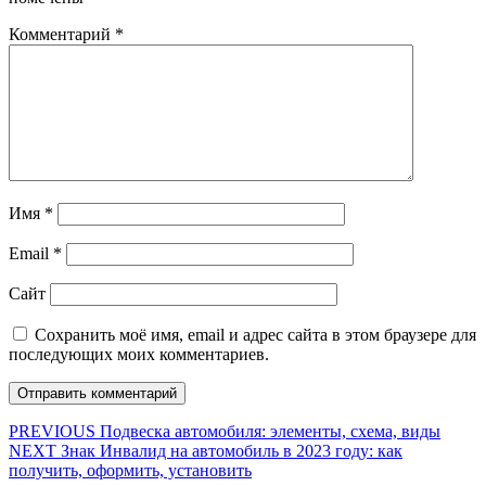
Комментарий
*
Имя
*
Email
*
Сайт
Сохранить моё имя, email и адрес сайта в этом браузере для
последующих моих комментариев.
Навигация
Предыдущая
PREVIOUS
Подвеска автомобиля: элементы, схема, виды
Следующая
запись:
NEXT
Знак Инвалид на автомобиль в 2023 году: как
по
запись:
получить, оформить, установить