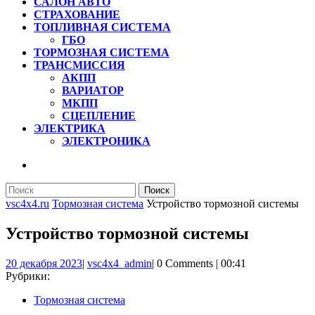
САЛОН АВТО
СТРАХОВАНИЕ
ТОПЛИВНАЯ СИСТЕМА
ГБО
ТОРМОЗНАЯ СИСТЕМА
ТРАНСМИССИЯ
АКПП
ВАРИАТОР
МКПП
СЦЕПЛЕНИЕ
ЭЛЕКТРИКА
ЭЛЕКТРОНИКА
КНОПКА
ЗАКРЫТЬ
Найти:
vsc4x4.ru
Тормозная система
Устройство тормозной системы
Устройство тормозной системы
20
vsc4x4_admin
20 декабря 2023
|
vsc4x4_admin
|
0 Comments
|
00:41
декабря
Рубрики:
2023
Тормозная система