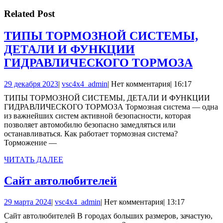
Related Post
ТИПЫ ТОРМОЗНОЙ СИСТЕМЫ,
ДЕТАЛИ И ФУНКЦИИ
ТИП
ГИДРАВЛИЧЕСКОГО ТОРМОЗА
ТОР
29
vsc4x4_admin
29 декабря 2023
|
vsc4x4_admin
|
Нет комментария
|
16:17
СИС
декабря
ТИПЫ ТОРМОЗНОЙ СИСТЕМЫ, ДЕТАЛИ И ФУНКЦИИ
ДЕТ
2023
ГИДРАВЛИЧЕСКОГО ТОРМОЗА Тормозная система — одна
И
из важнейших систем активной безопасности, которая
позволяет автомобилю безопасно замедляться или
ФУН
останавливаться. Как работает тормозная система?
ГИД
Торможение —
ТОР
ЧИТАТЬ
ЧИТАТЬ ДАЛЕЕ
ДАЛЕЕ
Сайт
Сайт автолюбителей
автолюбителей
29
vsc4x4_admin
29 марта 2024
|
vsc4x4_admin
|
Нет комментария
|
13:17
марта
Сайт автолюбителей В городах больших размеров, зачастую,
2024