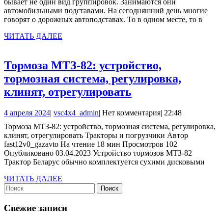
бывает не один вид группировок. Занимаются они
автомобильными подставами. На сегодняшний день многие
говорят о дорожных автоподставах. То в одном месте, то в
ЧИТАТЬ
ЧИТАТЬ ДАЛЕЕ
ДАЛЕЕ
Тормоза МТЗ-82: устройство,
тормозная система, регулировка,
Тормоза
клинят, отрегулировать
МТЗ-82:
4
vsc4x4_admin
4 апреля 2024
|
vsc4x4_admin
|
Нет комментария
|
22:48
устройство,
апреля
Тормоза МТЗ-82: устройство, тормозная система, регулировка,
тормозная
2024
клинят, отрегулировать Тракторы и погрузчики Автор
система,
fast12v0_gazavto На чтение 18 мин Просмотров 102
Опубликовано 03.04.2023 Устройство тормозов МТЗ-82
регулировка,
Трактор Беларус обычно комплектуется сухими дисковыми
клинят,
ЧИТАТЬ
ЧИТАТЬ ДАЛЕЕ
отрегулировать
Найти:
ДАЛЕЕ
Свежие записи