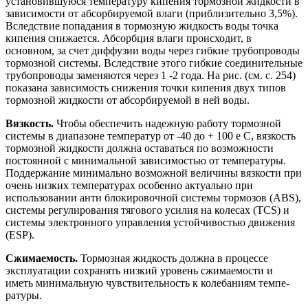
устано­вившуюся температуру кипения тор­мозной жидкости в
зависимости от аб­сорбируемой влаги (приблизительно 3,5%).
Вследствие попадания в тормоз­ную жидкость воды точка
кипения сни­жается. Абсорбция влаги происходит, в
основном, за счет диффузии воды через гибкие трубопроводы
тормозной систе­мы. Вследствие этого гибкие соедини­тельные
трубопроводы заменяются че­рез 1 -2 года. На рис. (см. с. 254)
пока­зана зависимость снижения точки кипения двух типов
тормозной жидко­сти от абсорбируемой в ней воды.
Вязкость.
Чтобы обеспечить надежную работу тормозной
системы в диапазоне тем­ператур от -40 до + 100 е С, вязкость
тормозной жидкости должна оставать­ся по возможности
постоянной с мини­мальной зависимостью от температу­ры.
Поддержание минимально воз­можной величины вязкости при
очень низких температурах особенно акту­ально при
использовании анти блоки­ровочной системы тормозов (ABS),
си­стемы регулирования тягового усилия на колесах (TCS) и
системы электрон­ного управления устойчивостью дви­жения
(ESP).
Сжимаемость.
Тормозная жидкость должна в процессе
эксплуатации сохранять низкий уровень сжимаемости и
иметь минимальную чувствительность к колебаниям темпе­
ратуры.