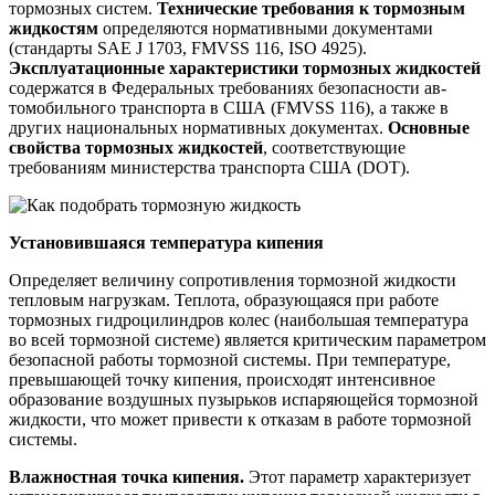
тормозных систем.
Технические требования к тор­мозным
жидкостям
определяются нор­мативными документами
(стандарты SAE J 1703, FMVSS 116, ISO 4925).
Эксплуатационные характеристики тор­мозных жидкостей
содержатся в Феде­ральных требованиях безопасности ав­
томобильного транспорта в США (FMVSS 116), а также в
других нацио­нальных нормативных документах.
Ос­новные
свойства тормозных жидкостей
, соответствующие
требованиям мини­стерства транспорта США (DOT).
Установившаяся температура кипения
Определяет величину сопротивления тормозной жидкости
тепловым нагруз­кам. Теплота, образующаяся при работе
тормозных гидроцилиндров колес (наи­большая температура
во всей тормоз­ной системе) является критическим па­раметром
безопасной работы тормозной системы. При температуре,
превышаю­щей точку кипения, происходят интен­сивное
образование воздушных пузырь­ков испаряющейся тормозной
жидко­сти, что может привести к отказам в работе тормозной
системы.
Влажностная точка кипения.
Этот параметр характеризует