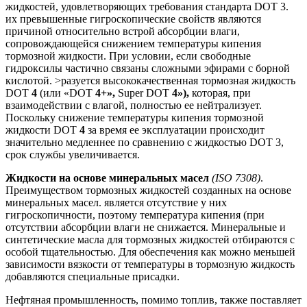
жидкостей, удовлетворяющих требования стандарта DOT 3.
их превышенные гигроскопические свойств являются
причиной относительно встрой абсорбции влаги,
сопровождающейся снижением температуры кипения
тормозной жидкости. При условии, если свободные
гидроксилы частично связаны сложными эфирами с борной
кислотой. >разуется высококачественная тормозная жидкость
DOT
4
(или «DOT
4+»,
Super DOT
4»),
которая, при
взаимодействии с влагой, полностью ее нейтрализует.
Поскольку снижение темпе­ратуры кипения тормозной
жидкости DOT
4
за время ее эксплуатации происходит
значительно медленнее по сравнению с жидкостью DOT 3,
срок службы увеличивается.
Жидкости на основе минеральных масел
(
ISO 7308)
.
Преимуществом тормозных жидкостей созданных на основе
минеральных масел. является отсутствие у них
гигроскопичности, поэтому температура кипения (при
отсутствии абсорбции влаги не снижается. Минеральные и
синтетические масла для тормозных жидкостей отбираются с
особой тщательностью. Для обеспечения как можно меньшей
зависимости вязкости от температуры в тормозную жидкость
добавляются спе­циальные присадки.
Нефтяная промышленность, помимо топлив, также поставляет