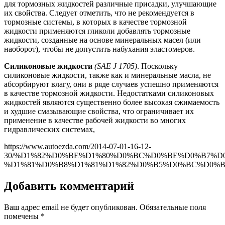
для тормоз­ных жидкостей различные присадки, улучшающие
их свойства. Следует от­метить, что не рекомендуется в
тормоз­ные системы, в которых в качестве тормозной
жидкости применяются гликоли добавлять тормозные
жидкости, соз­данные на основе минеральных масел (или
наоборот), чтобы не допустить на­бухания эластомеров.
Силиконовые жидкости
(
SAE
J 1705)
. Поскольку
силиконовые жидкости, так­же как и минеральные масла, не
абсор­бируют влагу, они в ряде случаев ус­пешно применяются
в качестве тормоз­ной жидкости. Недостатками сили­коновых
жидкостей являются сущест­венно более высокая сжимаемость
и худшие смазывающие свойства, что ог­раничивает их
применение в качестве рабочей жидкости во многих
гидравли­ческих системах,
https://www.autoezda.com/2014-07-01-16-12-
30/%D1%82%D0%BE%D1%80%D0%BC%D0%BE%D0%B7%D
%D1%81%D0%B8%D1%81%D1%82%D0%B5%D0%BC%D0%B0
Добавить комментарий
Ваш адрес email не будет опубликован.
Обязательные поля
помечены
*