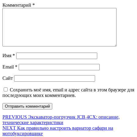
Комментарий
*
Имя
*
Email
*
Сайт
Сохранить моё имя, email и адрес сайта в этом браузере для
последующих моих комментариев.
Навигация
Предыдущая
PREVIOUS
Экскаватор-погрузчик JCB 4CX: описание,
запись:
технические характеристики
по
Следующая
NEXT
Как правильно настроить вариатор сафари на
записям
запись:
мотобуксировщике