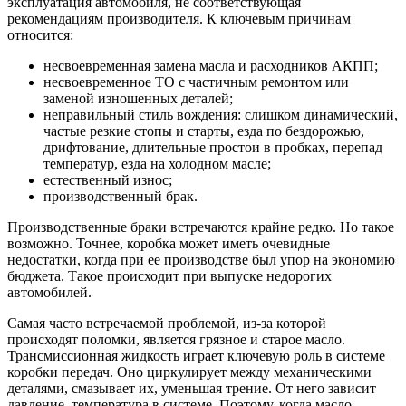
эксплуатация автомобиля, не соответствующая
рекомендациям производителя. К ключевым причинам
относится:
несвоевременная замена масла и расходников АКПП;
несвоевременное ТО с частичным ремонтом или
заменой изношенных деталей;
неправильный стиль вождения: слишком динамический,
частые резкие стопы и старты, езда по бездорожью,
дрифтование, длительные простои в пробках, перепад
температур, езда на холодном масле;
естественный износ;
производственный брак.
Производственные браки встречаются крайне редко. Но такое
возможно. Точнее, коробка может иметь очевидные
недостатки, когда при ее производстве был упор на экономию
бюджета. Такое происходит при выпуске недорогих
автомобилей.
Самая часто встречаемой проблемой, из-за которой
происходят поломки, является грязное и старое масло.
Трансмиссионная жидкость играет ключевую роль в системе
коробки передач. Оно циркулирует между механическими
деталями, смазывает их, уменьшая трение. От него зависит
давление, температура в системе. Поэтому, когда масло