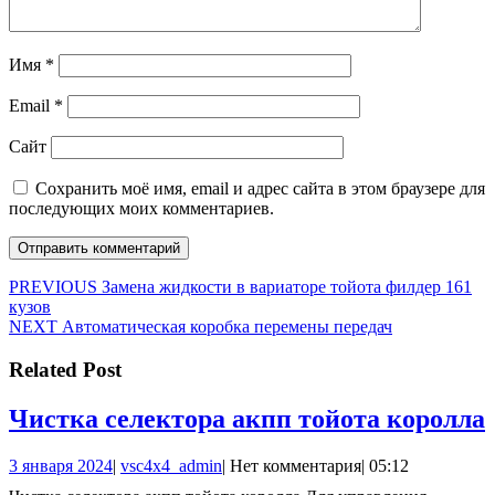
Имя
*
Email
*
Сайт
Сохранить моё имя, email и адрес сайта в этом браузере для
последующих моих комментариев.
Навигация
Предыдущая
PREVIOUS
Замена жидкости в вариаторе тойота филдер 161
запись:
кузов
по
Следующая
NEXT
Автоматическая коробка перемены передач
записям
запись:
Related Post
Чистка селектора акпп тойота королла
3
vsc4x4_admin
3 января 2024
|
vsc4x4_admin
|
Нет комментария
|
05:12
января