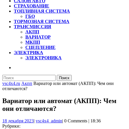
САЛОН АВТО
СТРАХОВАНИЕ
ТОПЛИВНАЯ СИСТЕМА
ГБО
ТОРМОЗНАЯ СИСТЕМА
ТРАНСМИССИЯ
АКПП
ВАРИАТОР
МКПП
СЦЕПЛЕНИЕ
ЭЛЕКТРИКА
ЭЛЕКТРОНИКА
КНОПКА
ЗАКРЫТЬ
Найти:
vsc4x4.ru
Акпп
Вариатор или автомат (АКПП): Чем они
отличаются?
Вариатор или автомат (АКПП): Чем
они отличаются?
18
vsc4x4_admin
18 декабря 2023
|
vsc4x4_admin
|
0 Comments
|
18:36
декабря
Рубрики: