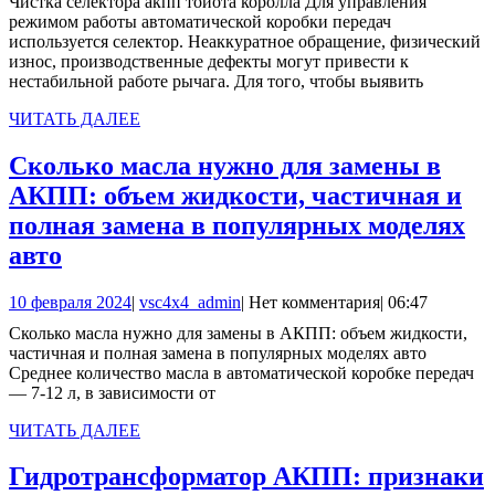
Чистка селектора акпп тойота королла Для управления
2024
режимом работы автоматической коробки передач
используется селектор. Неаккуратное обращение, физический
износ, производственные дефекты могут привести к
нестабильной работе рычага. Для того, чтобы выявить
ЧИТАТЬ
ЧИТАТЬ ДАЛЕЕ
ДАЛЕЕ
Сколько масла нужно для замены в
АКПП: объем жидкости, частичная и
полная замена в популярных моделях
Сколько
авто
масла
10
vsc4x4_admin
10 февраля 2024
|
vsc4x4_admin
|
Нет комментария
|
06:47
нужно
февраля
Сколько масла нужно для замены в АКПП: объем жидкости,
для
2024
частичная и полная замена в популярных моделях авто
замены
Среднее количество масла в автоматической коробке передач
— 7-12 л, в зависимости от
в
АКПП:
ЧИТАТЬ
ЧИТАТЬ ДАЛЕЕ
ДАЛЕЕ
объем
Гидротрансформатор АКПП: признаки
жидкости,