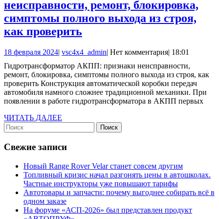
неисправности, ремонт, блокировка,
частичная
симптомы полного выхода из строя,
и
Гидротрансформатор
как проверить
полная
АКПП:
замена
18
vsc4x4_admin
18 февраля 2024
|
vsc4x4_admin
|
Нет комментария
|
18:01
признаки
февраля
в
Гидротрансформатор АКПП: признаки неисправности,
неисправности,
2024
ремонт, блокировка, симптомы полного выхода из строя, как
популярных
ремонт,
проверить Конструкция автоматической коробки передач
моделях
автомобиля намного сложнее традиционной механики. При
блокировка,
появлении в работе гидротрансформатора в АКПП первых
авто
симптомы
ЧИТАТЬ
ЧИТАТЬ ДАЛЕЕ
полного
Найти:
ДАЛЕЕ
выхода
Свежие записи
из
строя,
Новый Range Rover Velar станет совсем другим
как
Топливный кризис начал разгонять цены в автошколах.
Частные инструкторы уже повышают тарифы
проверить
Автотовары и запчасти: почему выгоднее собирать всё в
одном заказе
На форуме «АСП-2026» был представлен продукт
«АВТОПРУФ»