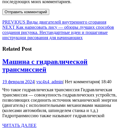
последующих моих комментариев.
Навигация
Предыдущая
PREVIOUS
Виды двигателей внутреннего сгорания
Следующая
запись:
NEXT
Как нарисовать лису — обзоры лучших способов
по
запись:
создания рисунка. Нестандартные идеи и пошаговые
записям
инструкции рисования для начинающих
Related Post
Машина с гидравлической
Машина
трансмиссией
с
19
vsc4x4_admin
19 февраля 2024
|
vsc4x4_admin
|
Нет комментария
|
18:40
гидравлической
февраля
Что такое гидравлическая трансмиссия Гидравлическая
трансмиссией
2024
трансмиссия — совокупность гидравлических устройств,
позволяющих соединить источник механической энергии
(двигатель) с исполнительными механизмами машины
(колесами автомобиля, шпинделем станка и т.д.)
Гидротранмиссию также называют гидравлической
ЧИТАТЬ
ЧИТАТЬ ДАЛЕЕ