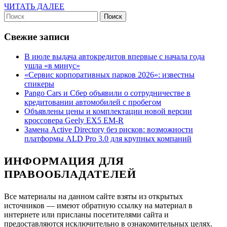
ЧИТАТЬ
ЧИТАТЬ ДАЛЕЕ
ра
Найти:
ДАЛЕЕ
Свежие записи
В июле выдача автокредитов впервые с начала года
ушла «в минус»
«Сервис корпоративных парков 2026»: известны
спикеры
Pango Cars и Сбер объявили о сотрудничестве в
кредитовании автомобилей с пробегом
Объявлены цены и комплектации новой версии
кроссовера Geely EX5 EM-R
Замена Active Directory без рисков: возможности
платформы ALD Pro 3.0 для крупных компаний
ИНФОРМАЦИЯ ДЛЯ
ПРАВООБЛАДАТЕЛЕЙ
Все материалы на данном сайте взяты из открытых
источников — имеют обратную ссылку на материал в
интернете или присланы посетителями сайта и
предоставляются исключительно в ознакомительных целях.