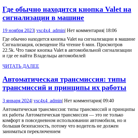
ДАЛЕЕ
Где обычно находится кнопка Valet на
Где
сигнализации в машине
обычно
19
vsc4x4_admin
19 ноября 2023
|
vsc4x4_admin
|
Нет комментария
|
18:06
находится
ноября
Где обычно находится кнопка Valet на сигнализации в машине
кнопка
2023
Сигнализация, освещение На чтение 6 мин. Просмотров
Valet
22.5k. Что такое кнопка Valet в автомобильной сигнализации
и где ее найти Владельцы автомобилей
на
сигнализации
ЧИТАТЬ
ЧИТАТЬ ДАЛЕЕ
ДАЛЕЕ
в
Автоматическая трансмиссия: типы
машине
Авт
трансмиссий и принципы их работы
тра
3
vsc4x4_admin
3 января 2024
|
vsc4x4_admin
|
Нет комментария
|
09:40
ти
января
Автоматическая трансмиссия: типы трансмиссий и принципы
тра
2024
их работы Автоматическая трансмиссия — это не только
и
комфорт в повседневном использовании автомобиля, но и
большая безопасность, потому что водитель не должен
пр
заниматься переключением
их