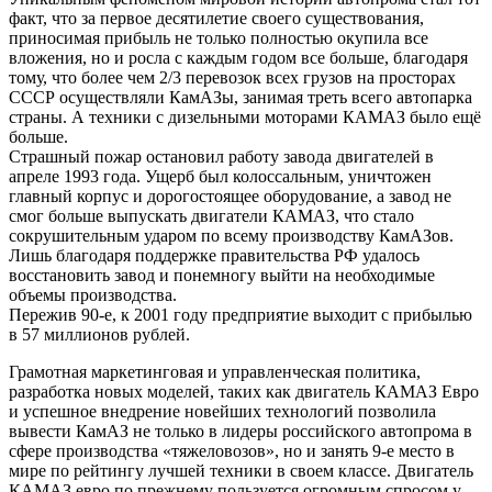
факт, что за первое десятилетие своего существования,
приносимая прибыль не только полностью окупила все
вложения, но и росла с каждым годом все больше, благодаря
тому, что более чем 2/3 перевозок всех грузов на просторах
СССР осуществляли КамАЗы, занимая треть всего автопарка
страны. А техники с дизельными моторами КАМАЗ было ещё
больше.
Страшный пожар остановил работу завода двигателей в
апреле 1993 года. Ущерб был колоссальным, уничтожен
главный корпус и дорогостоящее оборудование, а завод не
смог больше выпускать двигатели КАМАЗ, что стало
сокрушительным ударом по всему производству КамАЗов.
Лишь благодаря поддержке правительства РФ удалось
восстановить завод и понемногу выйти на необходимые
объемы производства.
Пережив 90-е, к 2001 году предприятие выходит с прибылью
в 57 миллионов рублей.
Грамотная маркетинговая и управленческая политика,
разработка новых моделей, таких как двигатель КАМАЗ Евро
и успешное внедрение новейших технологий позволила
вывести КамАЗ не только в лидеры российского автопрома в
сфере производства «тяжеловозов», но и занять 9-е место в
мире по рейтингу лучшей техники в своем классе. Двигатель
КАМАЗ евро по прежнему пользуется огромным спросом у