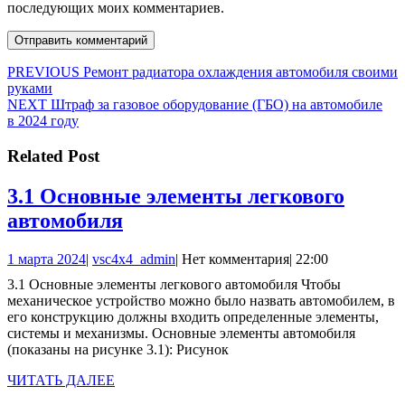
последующих моих комментариев.
Навигация
Предыдущая
PREVIOUS
Ремонт радиатора охлаждения автомобиля своими
запись:
руками
по
Следующая
NEXT
Штраф за газовое оборудование (ГБО) на автомобиле
записям
запись:
в 2024 году
Related Post
3.1 Основные элементы легкового
3.1
автомобиля
Основные
1
vsc4x4_admin
1 марта 2024
|
vsc4x4_admin
|
Нет комментария
|
22:00
элементы
марта
3.1 Основные элементы легкового автомобиля Чтобы
легкового
2024
механическое устройство можно было назвать автомобилем, в
автомобиля
его конструкцию должны входить определенные элементы,
системы и механизмы. Основные элементы автомобиля
(показаны на рисунке 3.1): Рисунок
ЧИТАТЬ
ЧИТАТЬ ДАЛЕЕ
ДАЛЕЕ