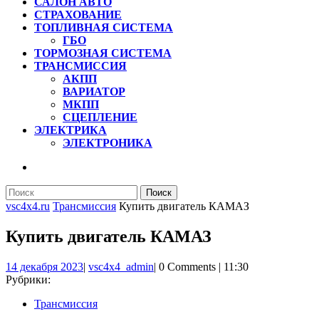
САЛОН АВТО
СТРАХОВАНИЕ
ТОПЛИВНАЯ СИСТЕМА
ГБО
ТОРМОЗНАЯ СИСТЕМА
ТРАНСМИССИЯ
АКПП
ВАРИАТОР
МКПП
СЦЕПЛЕНИЕ
ЭЛЕКТРИКА
ЭЛЕКТРОНИКА
КНОПКА
ЗАКРЫТЬ
Найти:
vsc4x4.ru
Трансмиссия
Купить двигатель КАМАЗ
Купить двигатель КАМАЗ
14
vsc4x4_admin
14 декабря 2023
|
vsc4x4_admin
|
0 Comments
|
11:30
декабря
Рубрики:
2023
Трансмиссия