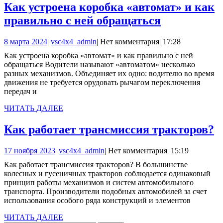
Как устроена коробка «автомат» и как
Как
правильно с ней обращаться
устроена
8
vsc4x4_admin
8 марта 2024
|
vsc4x4_admin
|
Нет комментария
|
17:28
коробка
марта
Как устроена коробка «автомат» и как правильно с ней
«автомат»
2024
обращаться Водители называют «автоматом» несколько
и
разных механизмов. Объединяет их одно: водителю во время
движения не требуется орудовать рычагом переключения
как
передач и
правильно
ЧИТАТЬ
ЧИТАТЬ ДАЛЕЕ
с
ДАЛЕЕ
ней
К
Как работает трансмиссия тракторов?
обращатьс
р
17
vsc4x4_admin
17 ноября 2023
|
vsc4x4_admin
|
Нет комментария
|
15:19
т
ноября
Как работает трансмиссия тракторов? В большинстве
т
2023
колесных и гусеничных тракторов соблюдается одинаковый
принцип работы механизмов и систем автомобильного
транспорта. Производители подобных автомобилей за счет
использования особого ряда конструкций и элементов
ЧИТАТЬ
ЧИТАТЬ ДАЛЕЕ