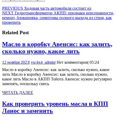
Навигация
Предыдущая
PREVIOUS
Ходовая часть автомобиля состоит из
Следующая
запись:
NEXT
Гидротрансформатор АКПП: признаки неисправности,
по
запись:
ремонт, блокировка, симптомы полного выхода из строя, как
записям
проверить
Related Post
Масло в коробку Авенсис: как залить,
Масло
сколько нужно, какое лить
в
12
vsc4x4_admin
12 ноября 2023
|
vsc4x4_admin
|
Нет комментария
|
05:24
коробку
ноября
Масло в коробку Авенсис: как залить, сколько нужно, какое
Авенсис:
2023
лить Масло в коробку Авенсис: как залить, сколько нужно,
как
какое лить Масло в АКПП Тойота Авенсис нужно регулярно
заменять, поскольку смесь
залить,
сколько
ЧИТАТЬ
ЧИТАТЬ ДАЛЕЕ
ДАЛЕЕ
нужно,
Как проверить уровень масла в КПП
какое
Как
Ланос и заменить
лить