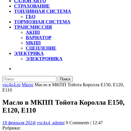
САЛОН АВТО
СТРАХОВАНИЕ
ТОПЛИВНАЯ СИСТЕМА
ГБО
ТОРМОЗНАЯ СИСТЕМА
ТРАНСМИССИЯ
АКПП
ВАРИАТОР
МКПП
СЦЕПЛЕНИЕ
ЭЛЕКТРИКА
ЭЛЕКТРОНИКА
КНОПКА
ЗАКРЫТЬ
Найти:
vsc4x4.ru
Мкпп
Масло в МКПП Тойота Королла E150, E120,
E110
Масло в МКПП Тойота Королла E150,
E120, E110
18
vsc4x4_admin
18 февраля 2024
|
vsc4x4_admin
|
0 Comments
|
12:47
февраля
Рубрики: