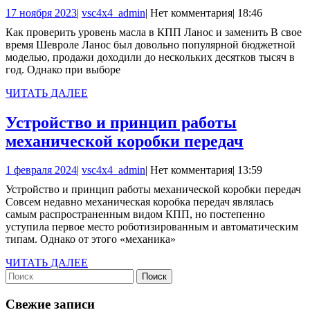
проверить
17
vsc4x4_admin
17 ноября 2023
|
vsc4x4_admin
|
Нет комментария
|
18:46
уровень
ноября
Как проверить уровень масла в КПП Ланос и заменить В свое
масла
2023
время Шевроле Ланос был довольно популярной бюджетной
в
моделью, продажи доходили до нескольких десятков тысяч в
год. Однако при выборе
КПП
Ланос
ЧИТАТЬ
ЧИТАТЬ ДАЛЕЕ
ДАЛЕЕ
и
Устройство и принцип работы
заменить
Устройс
механической коробки передач
и
1
vsc4x4_admin
1 февраля 2024
|
vsc4x4_admin
|
Нет комментария
|
13:59
принцип
февраля
Устройство и принцип работы механической коробки передач
работы
2024
Совсем недавно механическая коробка передач являлась
механич
самым распространенным видом КПП, но постепенно
уступила первое место роботизированным и автоматическим
коробки
типам. Однако от этого «механика»
передач
ЧИТАТЬ
ЧИТАТЬ ДАЛЕЕ
Найти:
ДАЛЕЕ
Свежие записи