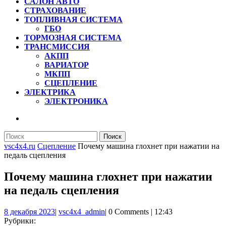
САЛОН АВТО
СТРАХОВАНИЕ
ТОПЛИВНАЯ СИСТЕМА
ГБО
ТОРМОЗНАЯ СИСТЕМА
ТРАНСМИССИЯ
АКПП
ВАРИАТОР
МКПП
СЦЕПЛЕНИЕ
ЭЛЕКТРИКА
ЭЛЕКТРОНИКА
КНОПКА
ЗАКРЫТЬ
Найти:
vsc4x4.ru
Сцепление
Почему машина глохнет при нажатии на
педаль сцепления
Почему машина глохнет при нажатии
на педаль сцепления
8
vsc4x4_admin
8 декабря 2023
|
vsc4x4_admin
|
0 Comments
|
12:43
декабря
Рубрики: