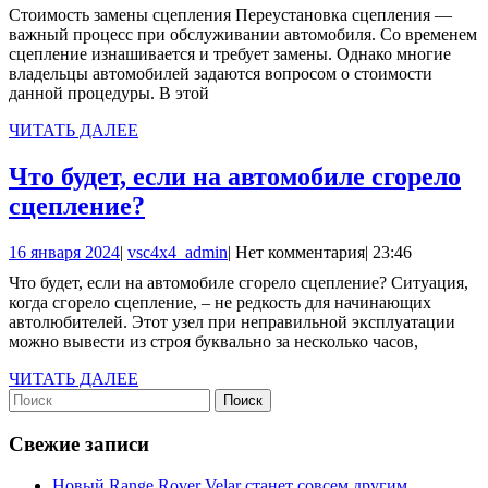
января
Стоимость замены сцепления Переустановка сцепления —
2024
важный процесс при обслуживании автомобиля. Со временем
сцепление изнашивается и требует замены. Однако многие
владельцы автомобилей задаются вопросом о стоимости
данной процедуры. В этой
ЧИТАТЬ
ЧИТАТЬ ДАЛЕЕ
ДАЛЕЕ
Что будет, если на автомобиле сгорело
Что
сцепление?
будет,
16
vsc4x4_admin
16 января 2024
|
vsc4x4_admin
|
Нет комментария
|
23:46
если
января
Что будет, если на автомобиле сгорело сцепление? Ситуация,
на
2024
когда сгорело сцепление, – не редкость для начинающих
автомобиле
автолюбителей. Этот узел при неправильной эксплуатации
можно вывести из строя буквально за несколько часов,
сгорело
сцепление?
ЧИТАТЬ
ЧИТАТЬ ДАЛЕЕ
Найти:
ДАЛЕЕ
Свежие записи
Новый Range Rover Velar станет совсем другим