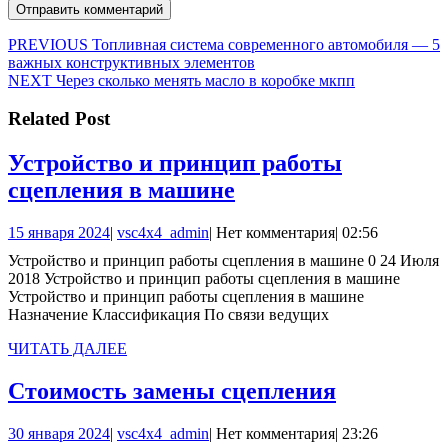
Навигация
Предыдущая
PREVIOUS
Топливная система современного автомобиля — 5
запись:
важных конструктивных элементов
по
Следующая
NEXT
Через сколько менять масло в коробке мкпп
записям
запись:
Related Post
Устройство и принцип работы
Устройство
сцепления в машине
и
15
vsc4x4_admin
15 января 2024
|
vsc4x4_admin
|
Нет комментария
|
02:56
принцип
января
Устройство и принцип работы сцепления в машине 0 24 Июля
работы
2024
2018 Устройство и принцип работы сцепления в машине
сцепления
Устройство и принцип работы сцепления в машине
Назначение Классификация По связи ведущих
в
машине
ЧИТАТЬ
ЧИТАТЬ ДАЛЕЕ
ДАЛЕЕ
Стоимост
Стоимость замены сцепления
замены
30
vsc4x4_admin
30 января 2024
|
vsc4x4_admin
|
Нет комментария
|
23:26
сцеплени